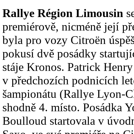
Rallye Région Limousin
s
premiérově, nicméně její p
byla pro vozy Citroën úspěš
pokusí dvě posádky startuj
stáje Kronos. Patrick Henry
v předchozích podnicích le
šampionátu (Rallye Lyon-C
shodně 4. místo. Posádka 
Boulloud startovala v úvodn