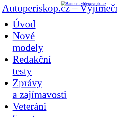
Autoperiskop.cz – Výjimeč
Přejít
Úvod
k
obsahu
Nové
webu
modely
Redakční
testy
Zprávy
a zajímavosti
Veteráni