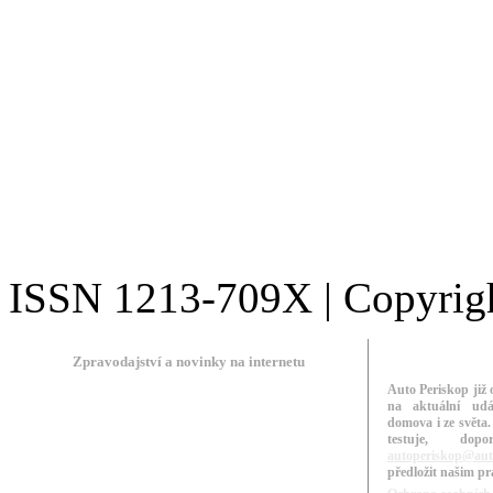
ISSN 1213-709X | Copyright
Zpravodajství a novinky na internetu
Auto Periskop již 
na aktuální udá
domova i ze světa.
testuje, do
autoperiskop@aut
předložit našim p