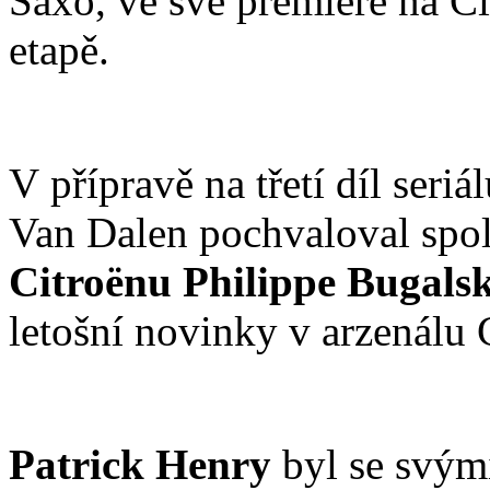
Saxo, ve své premiéře na C
etapě.
V přípravě na třetí díl seri
Van Dalen pochvaloval spol
Citroënu Philippe Bugalsk
letošní novinky v arzenálu
Patrick Henry
byl se svými