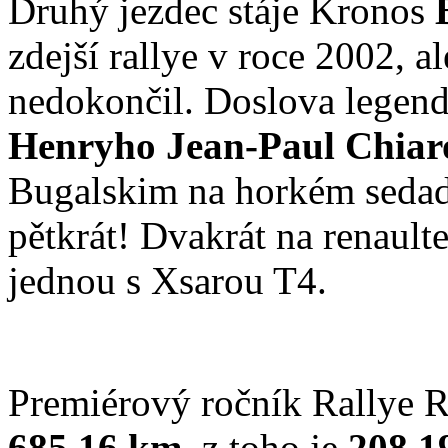
Druhý jezdec stáje Kronos
zdejší rallye v roce 2002, 
nedokončil. Doslova legend
Henryho Jean-Paul Chiar
Bugalskim na horkém sedadl
pětkrát! Dvakrát na renaulte
jednou s Xsarou T4.
Premiérový ročník Rallye 
685,16 km,
z toho je
208,