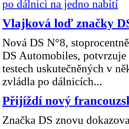
Vlajková loď značky DS
Nová DS N°8, stoprocentně 
DS Automobiles, potvrzuje 
testech uskutečněných v ně
zvládla po dálnicích...
Přijíždí nový francouzs
Značka DS znovu dokazoval