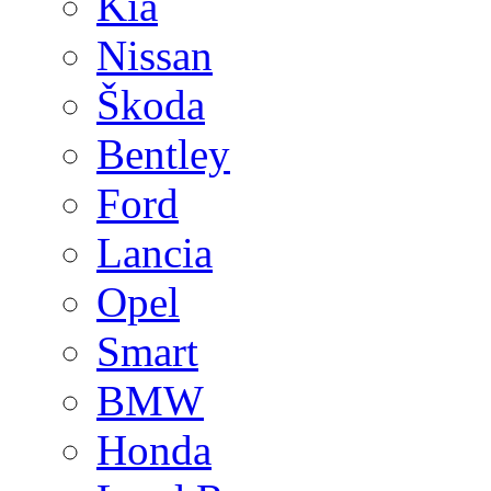
Kia
Nissan
Škoda
Bentley
Ford
Lancia
Opel
Smart
BMW
Honda