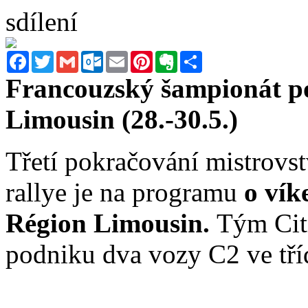
sdílení
Facebook
Twitter
Gmail
Outlook.com
Email
Pinterest
Evernote
Sdílet
Francouzský šampionát po
Limousin (28.-30.5.)
Třetí pokračování mistrovs
rallye je na programu
o vík
Région Limousin.
Tým Citr
podniku dva vozy C2 ve tří