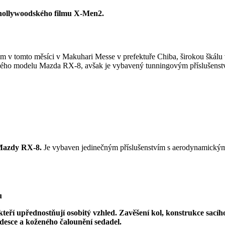
hollywoodského filmu X-Men2.
m v tomto měsíci v Makuhari Messe v prefektuře Chiba, širokou škál
o modelu Mazda RX-8, avšak je vybavený tunningovým příslušenstv
azdy RX-8.
Je vybaven jedinečným příslušenstvím s aerodynamickými 
, kteří upřednostňují osobitý vzhled. Zavěšení kol, konstrukce 
desce a koženého čalounění sedadel.