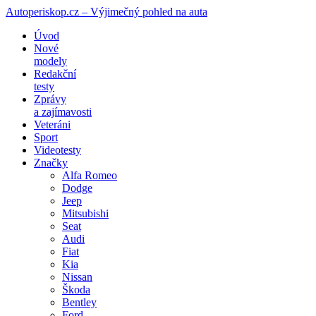
Autoperiskop.cz – Výjimečný pohled na auta
Přejít
Úvod
k
Nové
obsahu
modely
webu
Redakční
testy
Zprávy
a zajímavosti
Veteráni
Sport
Videotesty
Značky
Alfa Romeo
Dodge
Jeep
Mitsubishi
Seat
Audi
Fiat
Kia
Nissan
Škoda
Bentley
Ford