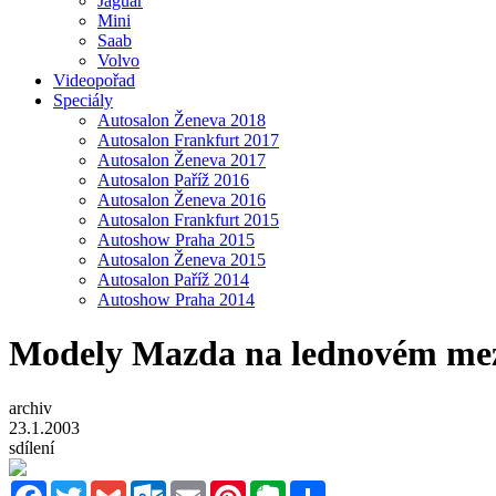
Jaguar
Mini
Saab
Volvo
Videopořad
Speciály
Autosalon Ženeva 2018
Autosalon Frankfurt 2017
Autosalon Ženeva 2017
Autosalon Paříž 2016
Autosalon Ženeva 2016
Autosalon Frankfurt 2015
Autoshow Praha 2015
Autosalon Ženeva 2015
Autosalon Paříž 2014
Autoshow Praha 2014
Modely Mazda na lednovém mez
archiv
23.1.2003
sdílení
Facebook
Twitter
Gmail
Outlook.com
Email
Pinterest
Evernote
Sdílet