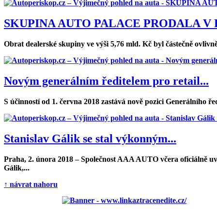
SKUPINA AUTO PALACE PRODALA V RO
Obrat dealerské skupiny ve výši 5,76 mld. Kč byl částečně ovliv
Novým generálním ředitelem pro retail...
S účinností od 1. června 2018 zastává nově pozici Generálního řed
Stanislav Gálik se stal výkonným...
Praha, 2. února 2018 – Společnost AAA AUTO včera oficiálně uve
Gálik,...
↑ návrat nahoru