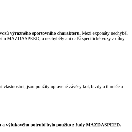
u vozů
výrazného sportovního charakteru.
Mezi exponáty nechyběl
ím MAZDASPEED, a nechyběly ani další specifické vozy z dílny
vlastnostmi; jsou použity upravené závěsy kol, brzdy a tlumiče a
sacího a výfukového potrubí bylo použito z řady MAZDASPEED.