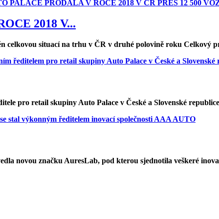
CE 2018 V...
něn celkovou situací na trhu v ČR v druhé polovině roku Celkový 
itele pro retail skupiny Auto Palace v České a Slovenské republice
dla novou značku AuresLab, pod kterou sjednotila veškeré inovac