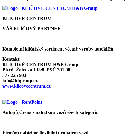
KLÍČOVÉ CENTRUM
VÁŠ KLÍČOVÝ PARTNER
Kompletní klíčařský sortiment včetně výroby autoklíčů
Kontakt:
KLÍČOVÉ CENTRUM H&B Group
Plzeň, Žatecká 138/8, PSČ 301 00
377 225 903
info@hbgroup.cz
www.klicovecentrum.cz
Autopůjčovna s nabídkou vozů všech kategorií.
Firmám nabízíme flexibilní pronájem vozů.