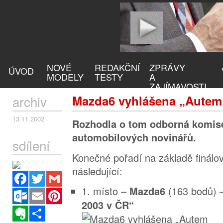
NOVÉ
REDAKČNÍ
ZPRÁVY
ÚVOD
MODELY
TESTY
A
ZAJÍMAVOSTI
archiv
Mazda6 vyhlášena „Autem 
13.11.2002
Rozhodla o tom odborná komise
automobilových novinářů.
sdílení
Konečné pořadí na základě finálo
následující:
Facebook
Twitter
Gmail
1. místo –
(163 bodů)
Mazda6
Outlook.com
Email
Pinterest
2003 v ČR“
Evernote
Sdílet