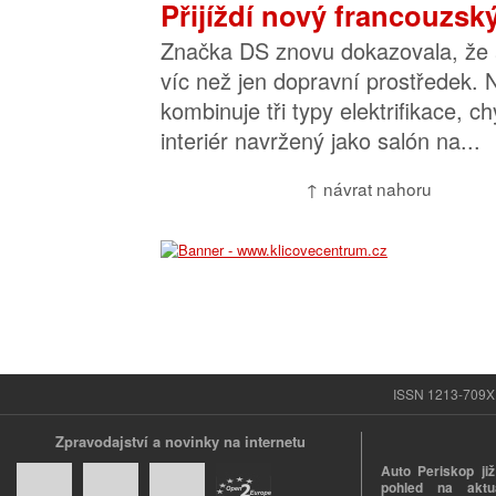
Přijíždí nový francouzsk
Značka DS znovu dokazovala, že 
víc než jen dopravní prostředek.
kombinuje tři typy elektrifikace, ch
interiér navržený jako salón na...
↑ návrat nahoru
ISSN 1213-709X |
Zpravodajství a novinky na internetu
Auto Periskop již
pohled na aktuá