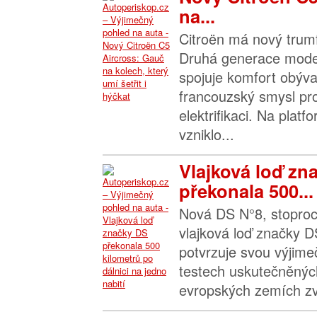
na...
Citroën má nový trumf
Druhá generace mode
spojuje komfort obýva
francouzský smysl pr
elektrifikaci. Na pla
vzniklo...
Vlajková loď zn
překonala 500...
Nová DS N°8, stoproc
vlajková loď značky D
potvrzuje svou výjimeč
testech uskutečněnýc
evropských zemích zvl