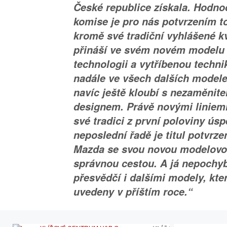
České republice získala. Hodno
komise je pro nás potvrzením t
kromě své tradiční vyhlášené kv
přináší ve svém novém modelu 
technologii a vytříbenou techni
nadále ve všech dalších modelec
navíc ještě kloubí s nezaměni
designem. Právě novými liniemi
své tradici z první poloviny úsp
neposlední řadě je titul potvrze
Mazda se svou novou modelovou
správnou cestou. A já nepochyb
přesvědčí i dalšími modely, kte
uvedeny v příštím roce.“