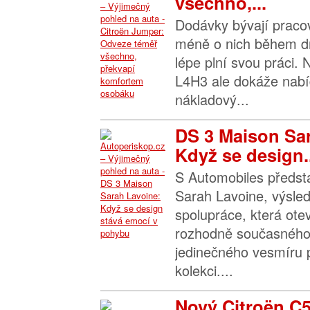
všechno,...
Dodávky bývají praco
méně o nich během dn
lépe plní svou práci.
L4H3 ale dokáže nabíd
nákladový...
DS 3 Maison Sa
Když se design..
S Automobiles předst
Sarah Lavoine, výsle
spolupráce, která ote
rozhodně současného
jedinečného vesmíru 
kolekci....
Nový Citroën C5