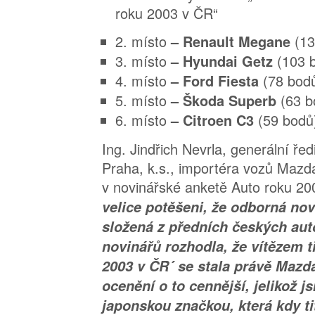
2. místo
(1
– Renault Megane
3. místo
(103 
– Hyundai Getz
4. místo
(78 bod
– Ford Fiesta
5. místo
(63 b
– Škoda Superb
6. místo
(59 bodů
– Citroen C3
Ing. Jindřich Nevrla, generální řed
Praha, k.s., importéra vozů Mazd
v novinářské anketě Auto roku 20
velice potěšeni, že odborná no
složená z předních českých au
novinářů rozhodla, že vítězem t
2003 v ČR´ se stala právě Mazda
ocenění o to cennější, jelikož 
japonskou značkou, která kdy ti