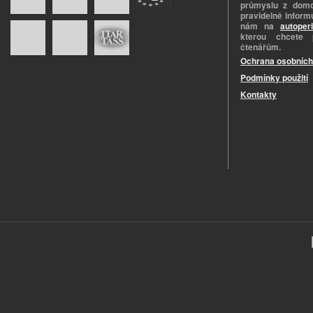
průmyslu z domo
pravidelně informu
nám na
autoper
kterou chcete 
čtenářům.
Ochrana osobních
Podmínky použití
Kontakty