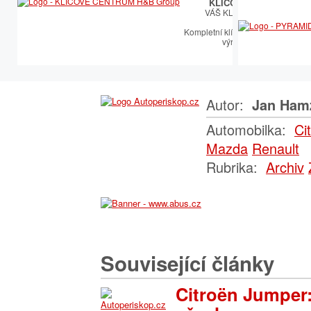
KLÍČOVÉ CENTRUM
VÁŠ KLÍČOVÝ PARTNER
Kompletní klíčařský sortiment vče
výroby autoklíčů
Autor:
Jan Ham
Automobilka:
Ci
Mazda
Renault
Rubrika:
Archiv
Související články
Citroën Jumper