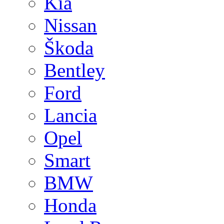
Kia
Nissan
Škoda
Bentley
Ford
Lancia
Opel
Smart
BMW
Honda