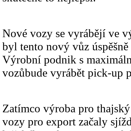
Nové vozy se vyrábějí ve v
byl tento nový vůz úspěšně p
Výrobní podnik s maximáln
vozůbude vyrábět pick-up p
Zatímco výroba pro thajský 
vozy pro export začaly sjížd