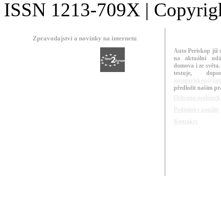
ISSN 1213-709X | Copyright
Zpravodajství a novinky na internetu
Auto Periskop již 
na aktuální udá
domova i ze světa.
testuje, do
autoperiskop@aut
předložit našim p
Ochrana osobních
Podmínky použití
Kontakty