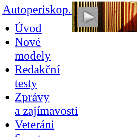
Autoperiskop.cz – Výjimeč
Přejít
Úvod
k
obsahu
Nové
webu
modely
Redakční
testy
Zprávy
a zajímavosti
Veteráni