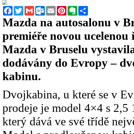
Facebook
Twitter
Gmail
Outlook.com
Email
Pinterest
Evernote
Sdílet
Mazda na autosalonu v Br
premiéře novou ucelenou 
Mazda v Bruselu vystavila 
dodávány do Evropy – dv
kabinu.
Dvojkabina, u které se v Ev
prodeje je model 4×4 s 2,5
který dává ve své třídě nej