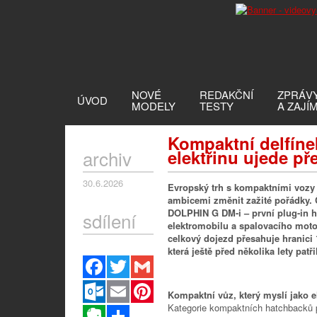
NOVÉ
REDAKČNÍ
ZPRÁV
ÚVOD
MODELY
TESTY
A ZAJÍ
Kompaktní delfíne
archiv
elektřinu ujede př
30.6.2026
Evropský trh s kompaktními vozy 
ambicemi změnit zažité pořádky.
DOLPHIN G DM-i – první plug-in h
sdílení
elektromobilu
a
spalovacího motor
celkový dojezd přesahuje hranici 
která ještě před několika lety patřil
Facebook
Twitter
Gmail
Outlook.com
Email
Pinterest
Kompaktní vůz, který myslí jako e
Kategorie kompaktních hatchbacků p
Evernote
Sdílet