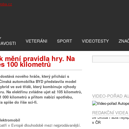
Y
VETERÁNI
SPORT
VIDEOTESTY
ZNA
MAVOSTI
k mění pravidla hry. Na
es 100 kilometrů
dostává nového hráče, který přichází s
 Čínská automobilka BYD představila model
ybrid ve své třídě, který kombinuje výhody
u. Na elektřinu zvládne ujet až 105 kilometrů,
VIDEO-POŘAD A
1 000 kilometrů a přitom nabízí spotřebu,
a spíše do říše sci-fi.
REDAKČNÍ VIDEA
lektromobil
atří v Evropě dlouhodobě mezi nejprodávanější.