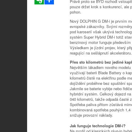
Právě proto se BYD rozhodl vstoupi
pouze držet krok s konkurencí, ale p
pohon.
Nový DOLPHIN G DM-i je prvním mo
evropské zákazníky. Svými rozměry
pod karoserií však ukrývá technologii,
systém Super Hybrid DM-i totiž staví
benzinový motor funguje především ja
Výsledkem je jízdní projev, který př
reagující na sešlápnutí akcelerátoru.
Přes sto kilometrů bez jediné ka
Největším lákadlem nového modelu j
využívají baterii Blade Battery o ka
kilometrů čistě na elektřinu podle 
dojíždění proběhne bez spuštění sp
Jakmile se baterie vybije nebo řidiče 
hybridní systém. Celkový dojezd na 
040 kilometrů, takže odpadá časté z
Spotřeba paliva přitom zůstává mimoř
kombinovaná spotřeba pouhých 1,4 l
snižuje provozní náklady.
Jak funguje technologie DM-i?
Na rozdíl od klasických plug-in hybr