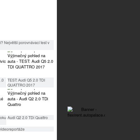
? Největší porovnávací test v
1.0
TEST: Audi Q5 2.0 TDI
QUATTRO 2017
roku
Audi Q2 2.0 TDi Quattro
videoreportáže