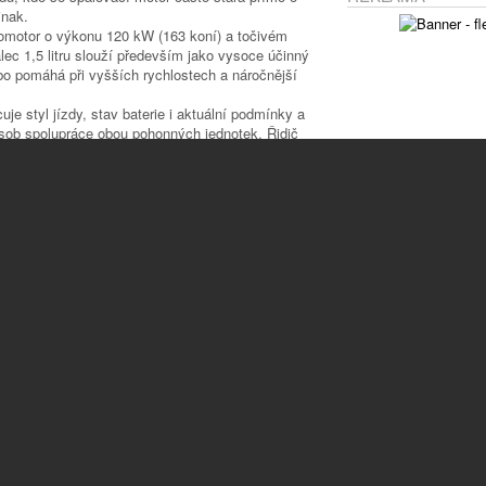
inak.
romotor o výkonu 120 kW (163 koní) a točivém
c 1,5 litru slouží především jako vysoce účinný
ebo pomáhá při vyšších rychlostech a náročnější
uje styl jízdy, stav baterie i aktuální podmínky a
ůsob spolupráce obou pohonných jednotek. Řidič
elektromobil a kdy jako hybrid – vše probíhá
ý uvnitř
metru, díky rozvoru náprav 2 610 milimetrů
abinu pro pět cestujících.
vazadlový prostor o objemu 425 litrů, který patří
í zadních sedadel vznikne prostor až 1 225 litrů,
odinnou dovolenou nebo převoz většího nákladu.
 vyšších tříd
bavou, která byla ještě donedávna běžná hlavně
 displej, panoramatická střecha, 360stupňový
by Google Maps a Google Assistant, bezdrátové
emykání vozu pomocí NFC klíče v chytrém