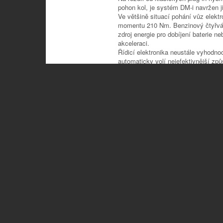
pohon kol, je systém DM-i navržen j
Ve většině situací pohání vůz elekt
momentu 210 Nm. Benzinový čtyřvále
zdroj energie pro dobíjení baterie n
akceleraci.
Řídicí elektronika neustále vyhodnoc
automaticky volí nejefektivnější zp
tak nemusí řešit, kdy vůz jede jako 
zcela automaticky.
Malý zvenku, překvapivě prostorn
DOLPHIN G DM-i měří na délku 4,16 
však nabízí překvapivě prostornou k
Praktickou stránku vozu podtrhuje za
k největším ve své třídě. Po sklopen
takže vůz bez problémů zvládne i r
Technologie, které bývaly výsadou
BYD vybavil svůj nový hatchback vý
u výrazně dražších automobilů.
Ve vyšších verzích nechybí head-up
kamerový systém, integrované služ
nabíjení telefonu nebo možnost od