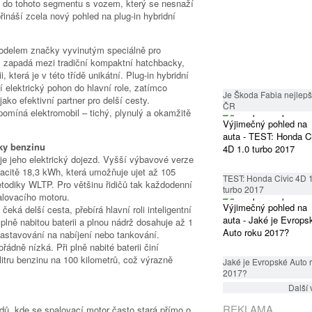
t do tohoto segmentu s vozem, který se nesnaží
řináší zcela nový pohled na plug-in hybridní
delem značky vyvinutým speciálně pro
 zapadá mezi tradiční kompaktní hatchbacky,
 která je v této třídě unikátní. Plug-in hybridní
 elektrický pohon do hlavní role, zatímco
Je Škoda Fabia nejlepší
ko efektivní partner pro delší cesty.
ČR
ipomíná elektromobil – tichý, plynulý a okamžitě
pky benzinu
e jeho elektrický dojezd. Vyšší výbavové verze
pacitě 18,3 kWh, která umožňuje ujet až 105
TEST: Honda Civic 4D 
metodiky WLTP. Pro většinu řidičů tak každodenní
turbo 2017
alovacího motoru.
čeká delší cesta, přebírá hlavní roli inteligentní
plně nabitou baterii a plnou nádrž dosahuje až 1
astavování na nabíjení nebo tankování.
ádně nízká. Při plně nabité baterii činí
itru benzinu na 100 kilometrů, což výrazně
Jaké je Evropské Auto 
2017?
Další 
REKLAMA
idů, kde se spalovací motor často stará přímo o