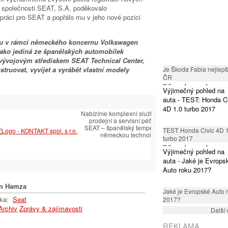
společnosti SEAT, S.A. poděkovalo
í práci pro SEAT a popřálo mu v jeho nové pozici
ou v rámci německého koncernu Volkswagen
Jako jediná ze španělských automobilek
vývojovým střediskem SEAT Technical Center,
ruovat, vyvíjet a vyrábět vlastní modely
Je Škoda Fabia nejlepší
ČR
É CENTRUM
Nabízíme komplexní služby v oblasti
prodejní a servisní péče SEAT.
OVÝ PARTNER
SEAT – španělský temperament s
TEST: Honda Civic 4D 
německou technologií
ský sortiment včetně
turbo 2017
 autoklíčů
n Hamza
Jaké je Evropské Auto 
lka:
Seat
2017?
Archiv
Zprávy & zajímavosti
Další 
REKLAMA