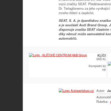
vozů značky SEAT. Představenstvo 
Dr. Tartaglionemu za jeho vynikajíc
mnoho štěstí a úspěchů.
SEAT, S. A. je španělskou značk
a je součástí Audi Brand Group. 
disponuje značka SEAT vlastním 
díky němuž může samostatně konst
automobilů.
KLÍČOV
VÁŠ KLÍČ
Kompletní klíčař
výroby
Autor:
Ja
Automobi
Rubrika: