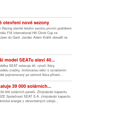
 otevření nové sezony
 Racing otevřel letošní sezónu prvním podnikem
iálu FIA International Hill Climb Cup ve
Jean du Gard. Jezdec Adam Králík obsadil na
ší model SEATu slaví 40...
bilka SEAT oslavuje 40. výročí Ibizy,
modelu značky, limitovanou edicí s označením
del pojmenovaný po ostrově Ibiza přinesl...
luje 39 000 solárních...
39 000 solárních panelů. Ztrojnásobí kapacitu
 OZE Společnost SEAT S.A. ztrojnásobí kapacitu
ktrické energie z obnovitelných zdrojů...