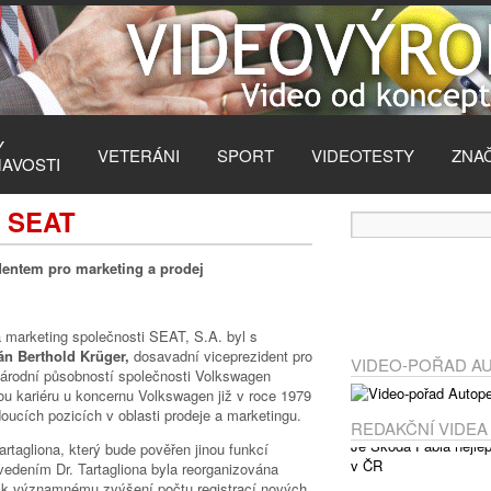
Y
VETERÁNI
SPORT
VIDEOTESTY
ZNA
MAVOSTI
y SEAT
dentem pro marketing a prodej
 marketing společnosti SEAT, S.A. byl s
án Berthold Krüger,
dosavadní viceprezident pro
VIDEO-POŘAD A
národní působností společnosti Volkswagen
vou kariéru u koncernu Volkswagen již v roce 1979
oucích pozicích v oblasti prodeje a marketingu.
REDAKČNÍ VIDEA
rtagliona, který bude pověřen jinou funkcí
edením Dr. Tartagliona byla reorganizována
lo k významnému zvýšení počtu registrací nových