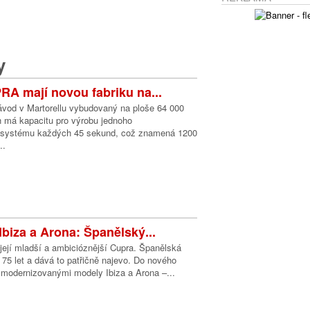
y
A mají novou fabriku na...
vod v Martorellu vybudovaný na ploše 64 000
h má kapacitu pro výrobu jednoho
 systému každých 45 sekund, což znamená 1200
..
biza a Arona: Španělský...
její mladší a ambicióznější Cupra. Španělská
 75 let a dává to patřičně najevo. Do nového
 modernizovanými modely Ibiza a Arona –...