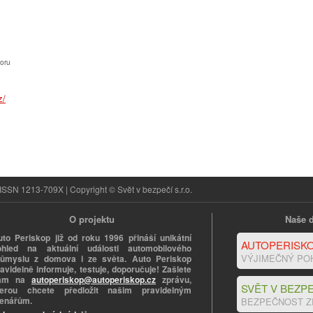
oru
ISSN 1213-709X | Copyright © Svět v bezpečí s.r.o.
O projektu
Naše d
uto Periskop již od roku 1996 přináší unikátní
AUTOPERISKO
ohled na aktuální události automobilového
VÝJIMEČNÝ PO
růmyslu z domova i ze světa. Auto Periskop
avidelně informuje, testuje, doporučuje! Zašlete
ám na
autoperiskop@autoperiskop.cz
zprávu,
SVĚT V BEZPE
terou chcete předložit našim pravidelným
tenářům.
BEZPEČNOST Z