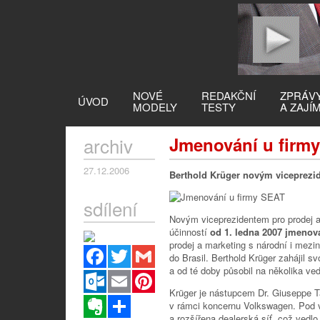
NOVÉ
REDAKČNÍ
ZPRÁV
ÚVOD
MODELY
TESTY
A ZAJÍ
archiv
Jmenování u firm
27.12.2006
Berthold Krüger novým viceprezi
sdílení
Novým viceprezidentem pro prodej a
účinností
od 1. ledna 2007 jmenov
prodej a marketing s národní i mezi
Facebook
Twitter
Gmail
do Brasil. Berthold Krüger zahájil s
a od té doby působil na několika ved
Outlook.com
Email
Pinterest
Krüger je nástupcem Dr. Giuseppe Ta
Evernote
Sdílet
v rámci koncernu Volkswagen. Pod v
a rozšířena dealerská síť, což ved