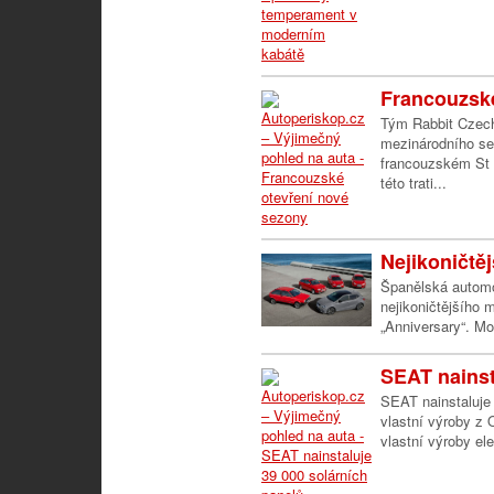
Francouzské
Tým Rabbit Czech
mezinárodního ser
francouzském St 
této trati...
Nejikoničtěj
Španělská automo
nejikoničtějšího 
„Anniversary“. Mo
SEAT nainsta
SEAT nainstaluje 
vlastní výroby z
vlastní výroby ele