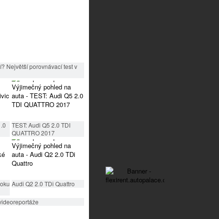
? Největší porovnávací test v
1.0
TEST: Audi Q5 2.0 TDI
QUATTRO 2017
roku
Audi Q2 2.0 TDi Quattro
videoreportáže