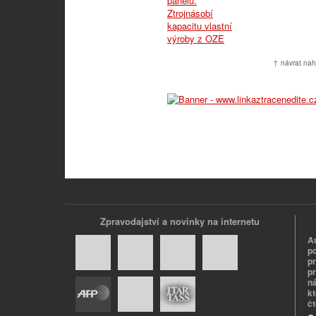
↑ návrat nah
Zpravodajství a novinky na internetu
A
p
p
pr
n
k
č