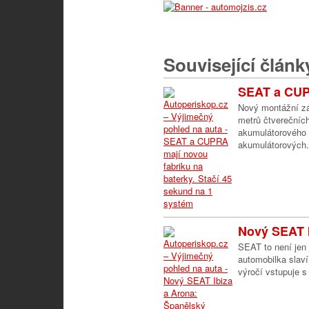
Související článk
SEAT a CUPR
Nový montážní zá
metrů čtverečníc
akumulátorového
akumulátorových.
Nový SEAT I
SEAT to není jen 
automobilka slaví
výročí vstupuje s