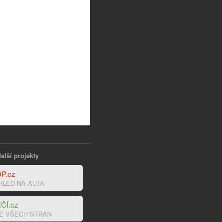
alší projekty
P.cz
HLED NA AUTA
ČÍ.cz
E VŠECH STRAN