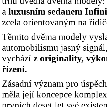
trhu uvedla dvěma modely
a
luxusním sedanem Infin
zcela orientovaným na řidič
Těmito dvěma modely vyslal
automobilismu jasný signál,
vychází
z originality, výk
řízení.
Zásadní význam pro úspěch z
měla její koncepce komplex
prvních deset let své existe