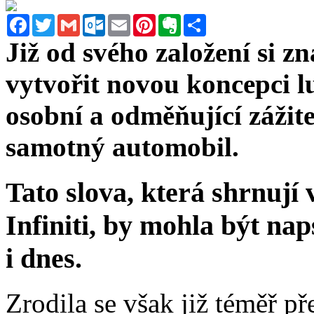
Facebook
Twitter
Gmail
Outlook.com
Email
Pinterest
Evernote
Sdílet
Již od svého založení si zn
vytvořit novou koncepci l
osobní a odměňující zážitek
samotný automobil.
Tato slova, která shrnují
Infiniti, by mohla být na
i dnes.
Zrodila se však již téměř př