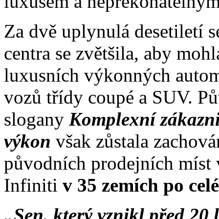
luxusem a nepřekonatelnými
Za dvě uplynulá desetiletí
centra se zvětšila, aby mo
luxusních výkonných automo
vozů třídy coupé a SUV. Pů
slogany
Komplexní zákazn
výkon
však zůstala zachová
původních prodejních míst 
Infiniti
v 35 zemích po celé
„Sen, který vznikl před 20 