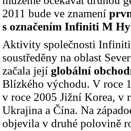
můžeme očekávat druhou g
2011 bude ve znamení
prvn
s označením Infiniti M Hy
Aktivity společnosti Infinit
soustředěny na oblast Sever
začala její
globální obcho
Blízkého východu. V roce 
v roce 2005 Jižní Korea, v
Ukrajina a Čína. Na západoe
objevila v druhé polovině 