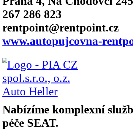
Praha 4, Na Chodovci 24
267 286 823
rentpoint@rentpoint.cz
www.autopujcovna-rentpo
Nabízíme komplexní služby
péče SEAT.