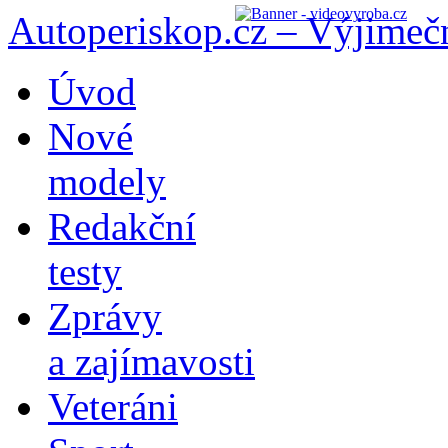
Autoperiskop.cz – Výjimeč
Přejít
Úvod
k
obsahu
Nové
webu
modely
Redakční
testy
Zprávy
a zajímavosti
Veteráni