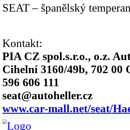
SEAT – španělský temperam
Kontakt:
PIA CZ spol.s.r.o., o.z. Au
Cihelní 3160/49b, 702 00
596 606 111
seat@autoheller.cz
www.car-mall.net/seat/Ha