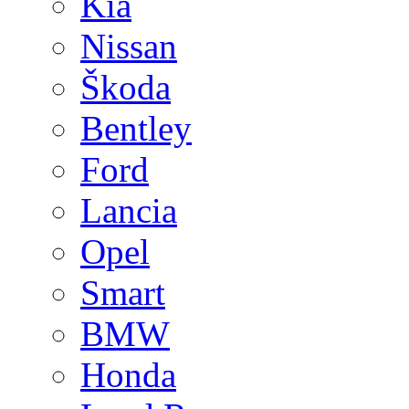
Kia
Nissan
Škoda
Bentley
Ford
Lancia
Opel
Smart
BMW
Honda