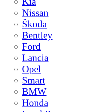
Kia
Nissan
Škoda
Bentley
Ford
Lancia
Opel
Smart
BMW
Honda