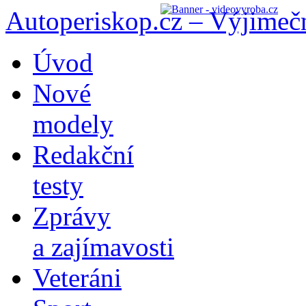
Autoperiskop.cz – Výjimeč
Přejít
Úvod
k
obsahu
Nové
webu
modely
Redakční
testy
Zprávy
a zajímavosti
Veteráni