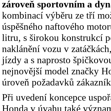
zároveň sportovním a dy
kombinací výběru ze tří m
úspěšného naftového motor
litru, s širokou konstrukcí
naklánění vozu v zatáčkách
jízdy a s naprosto špičkovou
nejnovější model značky H
úroveň požadavků zákazní
Při uvedení koncepce uspořá
Honda v úvahu také význam