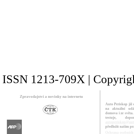
ISSN 1213-709X | Copyright
Zpravodajství a novinky na internetu
Auto Periskop již 
na aktuální udá
domova i ze světa.
testuje, do
autoperiskop@aut
předložit našim p
Ochrana osobních