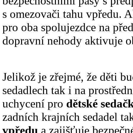
bezpečnostními pásy s předp
s omezovači tahu vpředu. Ab
pro oba spolujezdce na před
dopravní nehody aktivuje o
Jelikož je zřejmé, že děti b
sedadlech tak i na prostřed
uchycení pro
dětské seda
zadních krajních sedadel ta
vpředu
a zajišťuje bezpečn