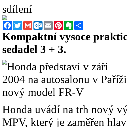
sdílení
Facebook
Twitter
Gmail
Outlook.com
Email
Pinterest
Evernote
Sdílet
Kompaktní vysoce prakti
sedadel 3 + 3.
Honda uvádí na trh nový vý
MPV, který je zaměřen hla