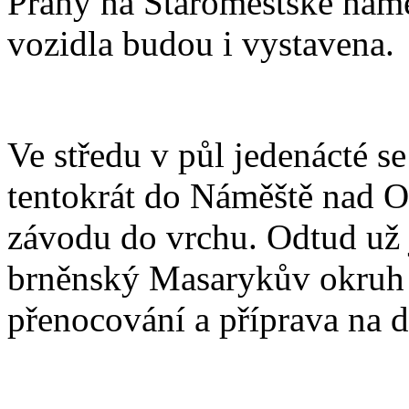
Prahy na Staroměstské námě
vozidla budou i vystavena.
Ve středu v půl jedenácté se
tentokrát do Náměště nad Os
závodu do vrchu. Odtud už j
brněnský Masarykův okruh a
přenocování a příprava na da