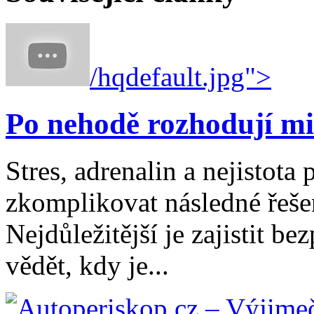
/hqdefault.jpg">
Po nehodě rozhodují mi
Stres, adrenalin a nejistot
zkomplikovat následné řešen
Nejdůležitější je zajistit b
vědět, kdy je...