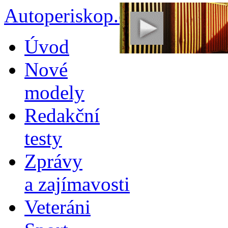
Autoperiskop.cz – Výjimeč
Přejít
Úvod
k
obsahu
Nové
webu
modely
Redakční
testy
Zprávy
a zajímavosti
Veteráni