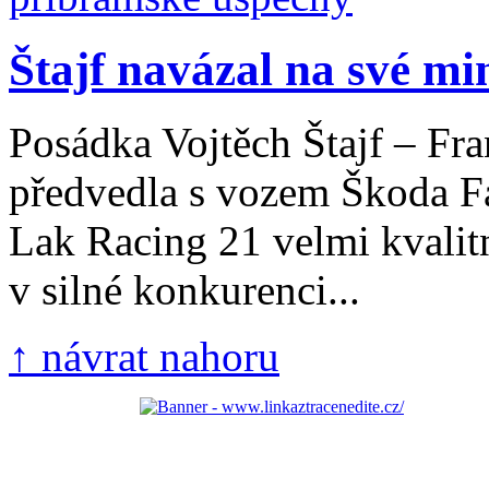
Štajf navázal na své min
Posádka Vojtěch Štajf – Fra
předvedla s vozem Škoda F
Lak Racing 21 velmi kvalit
v silné konkurenci...
↑ návrat nahoru