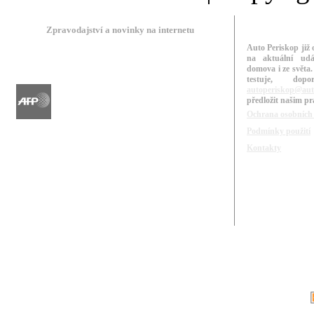
Zpravodajství a novinky na internetu
Auto Periskop již 
na aktuální udá
domova i ze světa.
testuje, do
autoperiskop@aut
předložit našim p
Ochrana osobních
Podmínky použití
Kontakty