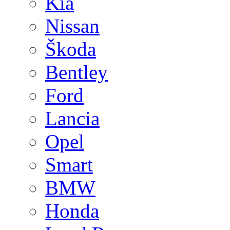
Kia
Nissan
Škoda
Bentley
Ford
Lancia
Opel
Smart
BMW
Honda