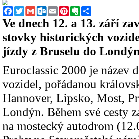
Facebook
Twitter
Gmail
Outlook.com
Email
Pinterest
Evernote
Sdílet
Ve dnech 12. a 13. září za
stovky historických vozide
jízdy z Bruselu do Londýn
Euroclassic 2000 je název d
vozidel, pořádanou královs
Hannover, Lipsko, Most, Pr
Londýn. Během své cesty zav
na mostecký autodrom (12.0