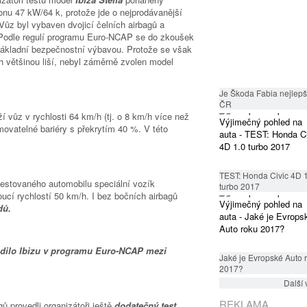
nu 47 kW/64 k, protože jde o nejprodávanější
Vůz byl vybaven dvojicí čelních airbagů a
 Podle regulí programu Euro-NCAP se do zkoušek
 základní bezpečnostní výbavou. Protože se však
 většinou liší, nebyl záměrně zvolen model
Je Škoda Fabia nejlepší
ČR
 vůz v rychlosti 64 km/h (tj. o 8 km/h více než
ovatelné bariéry s překrytím 40 %. V této
TEST: Honda Civic 4D 
testovaného automobilu speciální vozík
turbo 2017
oucí rychlostí 50 km/h. I bez bočních airbagů
dů.
adilo Ibizu v programu Euro-NCAP mezi
Jaké je Evropské Auto 
2017?
Další 
REKLAMA
ů provedli organizátoři ještě
dodatečný test