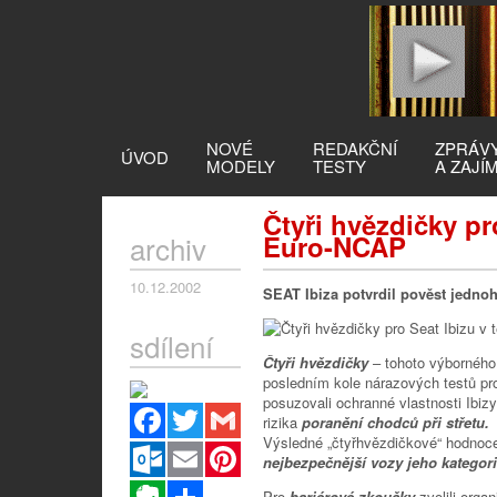
NOVÉ
REDAKČNÍ
ZPRÁV
ÚVOD
MODELY
TESTY
A ZAJÍ
Čtyři hvězdičky pr
archiv
Euro-NCAP
10.12.2002
SEAT Ibiza potvrdil pověst jednoh
sdílení
Čtyři hvězdičky
– tohoto výbornéh
posledním kole nárazových testů p
posuzovali ochranné vlastnosti Ibizy
Facebook
Twitter
Gmail
rizika
poranění chodců při střetu.
Výsledné „čtyřhvězdičkové“ hodnoc
Outlook.com
Email
Pinterest
nejbezpečnější vozy jeho kategori
Evernote
Sdílet
Pro
bariérové zkoušky
zvolili orga