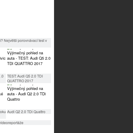
? Největší porovnávací test v
1.0
TEST: Audi Q5 2.0 TDI
QUATTRO 2017
roku
Audi Q2 2.0 TDi Quattro
videoreportáže