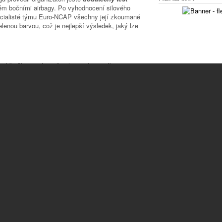
m bočními airbagy. Po vyhodnocení silového
pecialisté týmu Euro-NCAP všechny její zkoumané
lenou barvou, což je nejlepší výsledek, jaký lze
ují špičkovou úroveň ochrany, kterou Ibiza
né je i „zelené“ označení celé figuríny,
ních bezpečnostních prvků, jako jsou například
 který je zodpovědný za pasivní bezpečnost vozů
dce
při střetu s testovaným vozem se posuzuje
těte), do kterého čelní částí narazí automobil
koušce
Ibiza získala 13,75 bodu ze 14
ní v celém jejím segmentu.
sti
Nabízíme komplexní služby v oblasti
prodejní a servisní péče SEAT.
s
SEAT – španělský temperament s
německou technologií