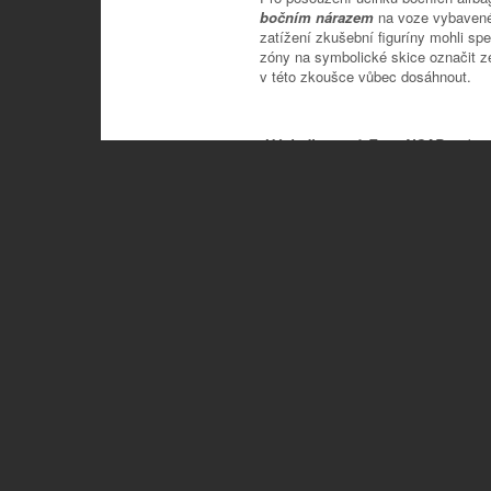
bočním nárazem
na voze vybavené
zatížení zkušební figuríny mohli s
zóny na symbolické skice označit ze
v této zkoušce vůbec dosáhnout.
„
Výsledky testů Euro-NCAP
prokaz
poskytuje svým pasažérům. Pozoruhod
dokládající vysokou účinnost moder
boční airbagy,“ říká Mario Hurtado,
značky SEAT.
Při zkoumání
rizika poranění cho
míra poranění chodce (dospělého i dí
jedoucí rychlostí 40 km/h. V této z
možných,
což je
nejlepší hodnoce
Nabízíme komplexní služby v obla
prodejní a servisní péče SEAT.
SEAT – španělský temperament 
německou technologií