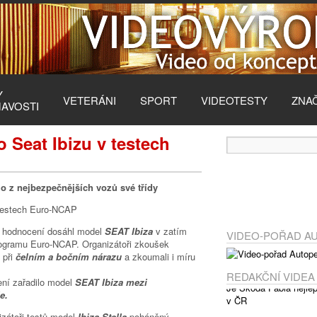
Y
VETERÁNI
SPORT
VIDEOTESTY
ZNA
MAVOSTI
o Seat Ibizu v testech
o z nejbezpečnějších vozů své třídy
o hodnocení dosáhl model
SEAT Ibiza
v zatím
VIDEO-POŘAD A
rogramu Euro-NCAP. Organizátoři zkoušek
 při
čelním a bočním nárazu
a zkoumali i míru
REDAKČNÍ VIDEA
ení zařadilo model
SEAT Ibiza mezi
e.
nizátoři testů model
Ibiza Stella
poháněný