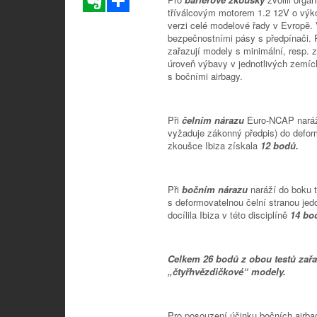
tříválcovým motorem 1.2 12V o výko
verzi celé modelové řady v Evropě. 
bezpečnostními pásy s předpínači.
zařazují modely s minimální, resp.
úroveň výbavy v jednotlivých zemích
s bočními airbagy.
Při
čelním nárazu
Euro-NCAP naráží
vyžaduje zákonný předpis) do deform
zkoušce Ibiza získala
12 bodů.
Při
bočním nárazu
naráží do boku 
s deformovatelnou čelní stranou jed
docílila Ibiza v této disciplíně
14 bo
Celkem 26 bodů z obou testů zař
„čtyřhvězdičkové“ modely.
Pro posouzení účinku bočních airbag