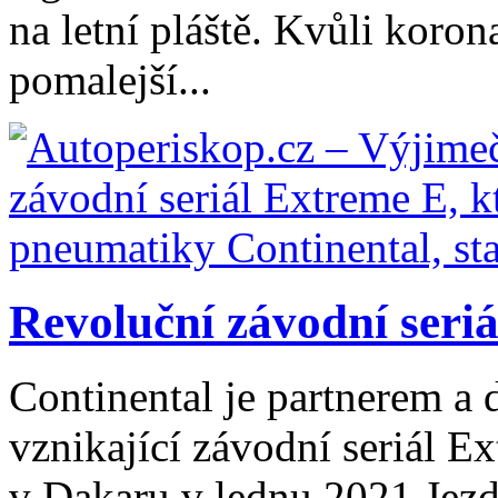
na letní pláště. Kvůli koro
pomalejší...
Revoluční závodní seriá
Continental je partnerem a
vznikající závodní seriál Ex
v Dakaru v lednu 2021 Jezd