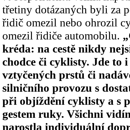
třetiny dotázaných byli za 
řidič omezil nebo ohrozil cy
omezil řidiče automobilu.
„
kréda: na cestě nikdy nejsi 
chodce či cyklisty. Jde to 
vztyčených prstů či nadá
silničního provozu s dos
při objíždění cyklisty a 
gestem ruky. Všichni vidí
narostla individuální dop