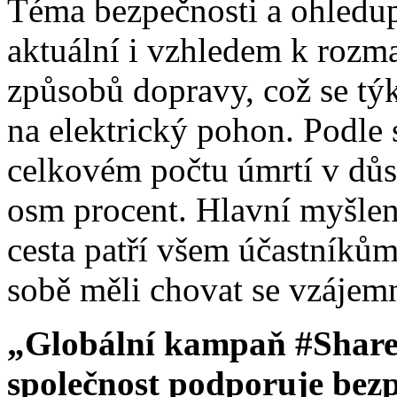
Téma bezpečnosti a ohledup
aktuální i vzhledem k rozma
způsobů dopravy, což se tý
na elektrický pohon. Podle s
celkovém počtu úmrtí v důs
osm procent. Hlavní myšlen
cesta patří všem účastníkům
sobě měli chovat se vzáje
„Globální kampaň #Share
společnost podporuje bezp