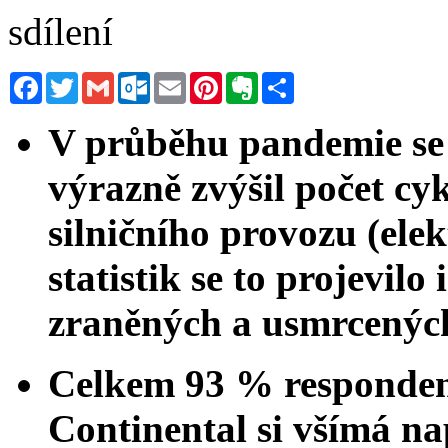
sdílení
Facebook
Twitter
Gmail
Outlook.com
Email
Pinterest
Evernote
Sdílet
V průběhu pandemie se v
výrazně zvýšil počet cyk
silničního provozu (ele
statistik se to projevilo
zraněných a usmrcených
Celkem 93 % responde
Continental si všímá nap