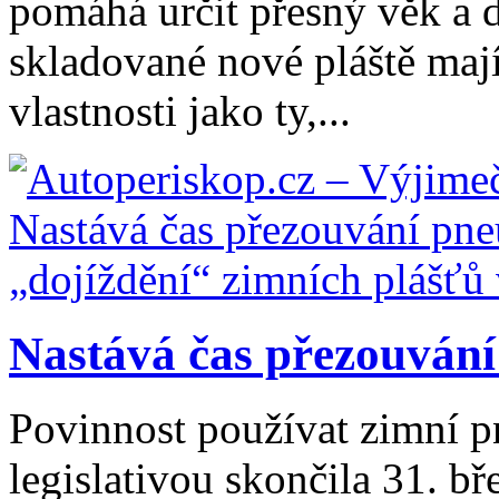
pomáhá určit přesný věk a 
skladované nové pláště mají 
vlastnosti jako ty,...
Nastává čas přezouvání
Povinnost používat zimní 
legislativou skončila 31. b