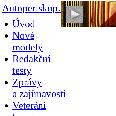
Autoperiskop.cz – Výjimeč
Přejít
Úvod
k
obsahu
Nové
webu
modely
Redakční
testy
Zprávy
a zajímavosti
Veteráni