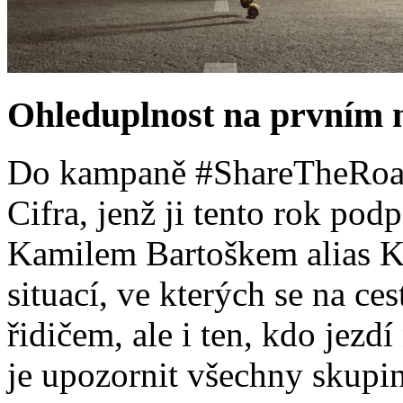
Ohleduplnost na prvním 
Do kampaně #ShareTheRoad 
Cifra, jenž ji tento rok po
Kamilem Bartoškem alias 
situací, ve kterých se na ce
řidičem, ale i ten, kdo jez
je upozornit všechny skupi