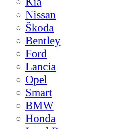
Kia
Nissan
Škoda
Bentley
Ford
Lancia
Opel
Smart
BMW
Honda