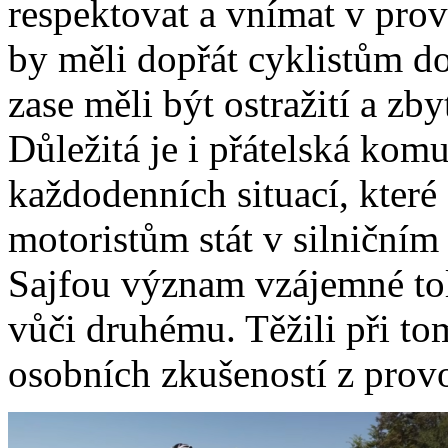
respektovat a vnímat v pro
by měli dopřát cyklistům do
zase měli být ostražití a zb
Důležitá je i přátelská kom
každodenních situací, kter
motoristům stát v silniční
Sajfou význam vzájemné tol
vůči druhému. Těžili při t
osobních zkušeností z prov