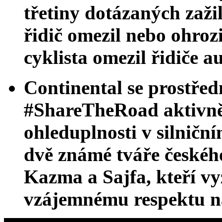
třetiny dotázaných zažil
řidič omezil nebo ohrozi
cyklista omezil řidiče 
Continental se prostře
#ShareTheRoad aktivně 
ohleduplnosti v silnič
dvě známé tváře českéh
Kazma a Sajfa, kteří vyz
vzájemnému respektu n