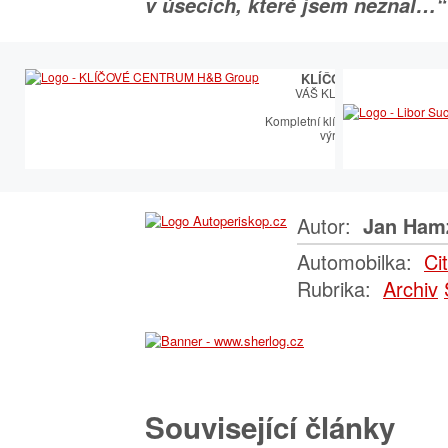
v úsecích, které jsem neznal…“
KLÍČOVÉ CENTRUM
VÁŠ KLÍČOVÝ PARTNER
Kompletní klíčařský sortiment vče
výroby autoklíčů
Autor:
Jan Ham
Automobilka:
Ci
Rubrika:
Archiv
Související články