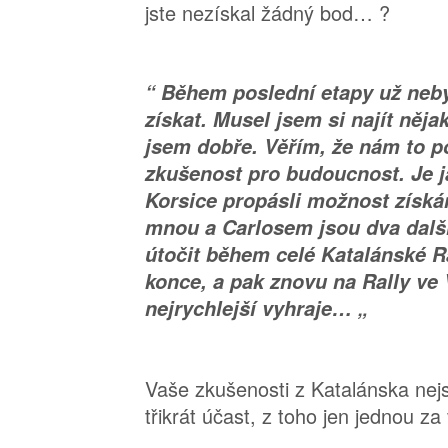
jste nezískal žádný bod… ?
“ Během poslední etapy už nebyl
získat. Musel jsem si najít něja
jsem dobře. Věřím, že nám to p
zkušenost pro budoucnost. Je j
Korsice propásli možnost získá
mnou a Carlosem jsou dva dalš
útočit během celé Katalánské R
konce, a pak znovu na Rally ve V
nejrychlejší vyhraje… „
Vaše zkušenosti z Katalánska nejso
třikrát účast, z toho jen jednou