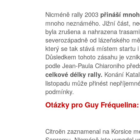
Nicméně rally 2003
přináší mno
mnoho neznámého. Jižní část, ne
byla zrušena a nahrazena trasami 
severozápadně od lázeňského měs
který se tak stává místem startu i
Důsledkem tohoto zásahu je vzni
podle Jean-Paula Chiaroniho před
Konání Katal
celkové délky rally.
listopadu může přinést nepříjemn
podmínky.
Otázky pro Guy Fréquelina:
Citroën zaznamenal na Korsice m
Sanremu. Nicméně jste vypadal 