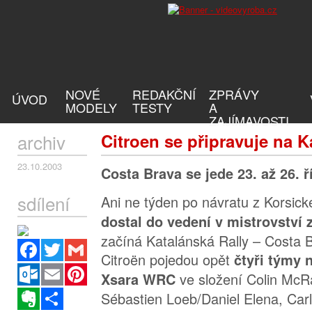
NOVÉ
REDAKČNÍ
ZPRÁVY
ÚVOD
MODELY
TESTY
A
ZAJÍMAVOSTI
archiv
Citroen se připravuje na K
23.10.2003
Costa Brava se jede 23. až 26. ř
sdílení
Ani ne týden po návratu z Korsické
dostal do vedení v mistrovství z
začíná Katalánská Rally – Costa 
Facebook
Twitter
Gmail
Citroën pojedou opět
čtyři týmy 
Outlook.com
Email
Pinterest
ve složení Colin McR
Xsara WRC
Evernote
Sdílet
Sébastien Loeb/Daniel Elena, Car