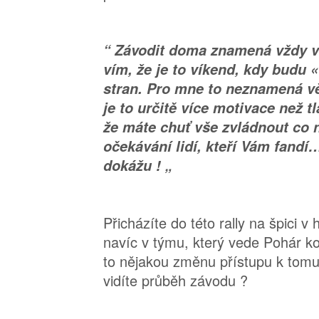
“ Závodit doma znamená vždy ve
vím, že je to víkend, kdy budu 
stran. Pro mne to neznamená vět
je to určitě více motivace než 
že máte chuť vše zvládnout co n
očekávání lidí, kteří Vám fandí
dokážu ! „
Přicházíte do této rally na špici v
navíc v týmu, který vede Pohár k
to nějakou změnu přístupu k tomu
vidíte průběh závodu ?