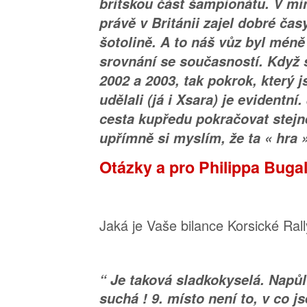
britskou část šampionátu. V m
právě v Británii zajel dobré ča
šotolině. A to náš vůz byl mén
srovnání se současností. Když 
2002 a 2003, tak pokrok, který 
udělali (já i Xsara) je evidentní
cesta kupředu pokračovat stejně
upřímně si myslím, že ta « hra »
Otázky a pro Philippa Bugal
Jaká je Vaše bilance Korsické Ral
“ Je taková sladkokyselá. Napů
suchá ! 9. místo není to, v co j