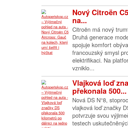
Nový Citroën C5
na...
Citroën má nový trumf
Druhá generace mode
spojuje komfort obýva
francouzský smysl pr
elektrifikaci. Na pla
vzniklo...
Vlajková loď zn
překonala 500...
Nová DS N°8, stoproc
vlajková loď značky D
potvrzuje svou výjimeč
testech uskutečněnýc