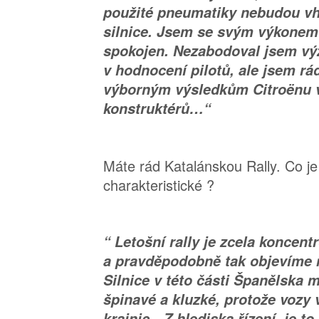
použité pneumatiky nebudou vh
silnice. Jsem se svým výkonem
spokojen. Nezabodoval jsem 
v hodnocení pilotů, ale jsem rád
výborným výsledkům Citroënu 
konstruktérů…“
Máte rád Katalánskou Rally. Co je
charakteristické ?
“ Letošní rally je zcela koncent
a pravděpodobně tak objevíme
Silnice v této části Španělska m
špinavé a kluzké, protože vozy 
krajnic…Z hlediska řízení, je to