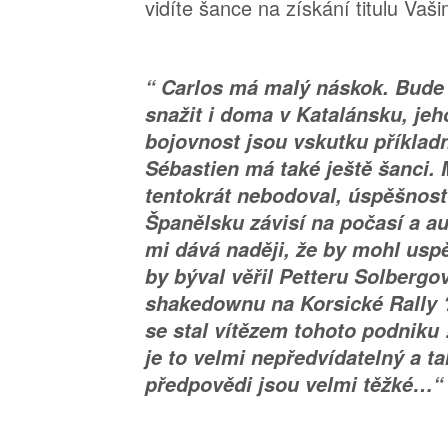
vidíte šance na získání titulu Vašim
“ Carlos má malý náskok. Bude 
snažit i doma v Katalánsku, jeh
bojovnost jsou vskutku příklad
Sébastien má také ještě šanci.
tentokrát nebodoval, úspěšnost
Španělsku závisí na počasí a a
mi dává naději, že by mohl uspě
by býval věřil Petteru Solbergo
shakedownu na Korsické Rally ?
se stal vítězem tohoto podniku !
je to velmi nepředvídatelný a t
předpovědi jsou velmi těžké…“