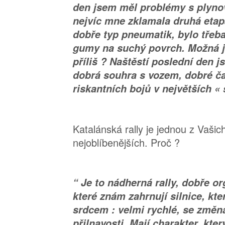
den jsem měl problémy s plyno
nejvíc mne zklamala druhá etap
dobře typ pneumatik, bylo třeba
gumy na suchý povrch. Možná j
příliš ? Naštěstí poslední den j
dobrá souhra s vozem, dobré ča
riskantních bojů v největších «
Katalánská rally je jednou z Vašic
nejoblíbenějších. Proč ?
“ Je to nádherná rally, dobře o
které znám zahrnují silnice, kte
srdcem : velmi rychlé, se změn
přilnavosti. Mají charakter, kter