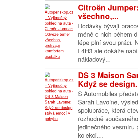
Citroën Jumper
všechno,...
Dodávky bývají praco
méně o nich během dn
lépe plní svou práci.
L4H3 ale dokáže nabíd
nákladový...
DS 3 Maison Sa
Když se design..
S Automobiles předst
Sarah Lavoine, výsle
spolupráce, která ote
rozhodně současného
jedinečného vesmíru 
kolekci....