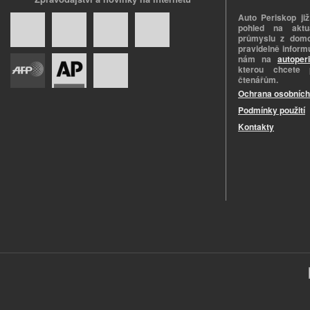
Auto Periskop již
pohled na aktuá
průmyslu z domo
pravidelně informu
nám na
autoper
kterou chcete 
čtenářům.
Ochrana osobních
Podmínky použití
Kontakty