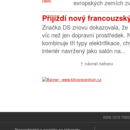
evropských zemích zvl
Přijíždí nový francouzsk
Značka DS znovu dokazovala, že 
víc než jen dopravní prostředek.
kombinuje tři typy elektrifikace, ch
interiér navržený jako salón na...
↑ návrat nahoru
ISSN 1213-709X |
Zpravodajství a novinky na internetu