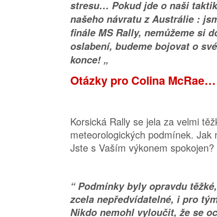
stresu… Pokud jde o naši taktiku
našeho návratu z Austrálie : j
finále MS Rally, nemůžeme si d
oslabení, budeme bojovat o své
konce! „
Otázky pro Colina McRae…
Korsická Rally se jela za velmi tě
meteorologických podmínek. Jak 
Jste s Vaším výkonem spokojen?
“ Podmínky byly opravdu těžké,
zcela nepředvídatelné, i pro tý
Nikdo nemohl vyloučit, že se oci