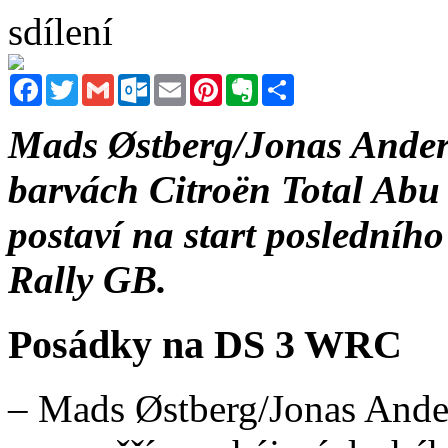
sdílení
Facebook
Twitter
Gmail
Outlook.com
Email
Pinterest
Evernote
Sdílet
Mads Østberg/Jonas Ander
barvách Citroën Total Abu
postaví na start posledníh
Rally GB.
Posádky na DS 3 WRC
– Mads Østberg/Jonas Ande