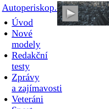
Autoperiskop.cz – Výjimeč
Přejít
Úvod
k
obsahu
Nové
webu
modely
Redakční
testy
Zprávy
a zajímavosti
Veteráni