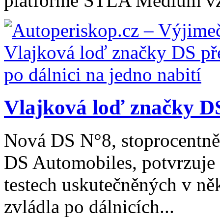
platformě STLA Medium vzn
Vlajková loď značky DS
Nová DS N°8, stoprocentně 
DS Automobiles, potvrzuje 
testech uskutečněných v ně
zvládla po dálnicích...