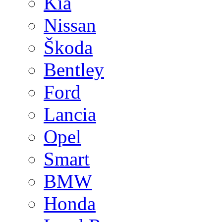
Kia
Nissan
Škoda
Bentley
Ford
Lancia
Opel
Smart
BMW
Honda