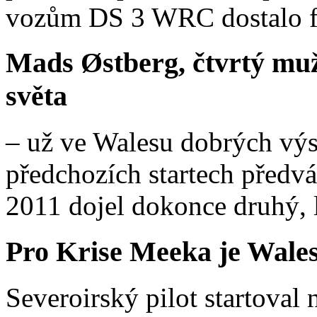
vozům DS 3 WRC dostalo fi
Mads Østberg, čtvrtý muž
světa
– už ve Walesu dobrých výs
předchozích startech předv
2011 dojel dokonce druhý, 
Pro Krise Meeka je Wale
Severoirský pilot startoval 