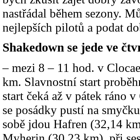
nastřádal během sezony. Můj 
nejlepších pilotů a podat d
Shakedown se jede ve čtvr
– mezi 8 – 11 hod. v Clocae
km. Slavnostní start proběh
start čeká až v pátek ráno v 
se posádky pustí na smyčku 
sobě jdou Hafren (32,14 k
Myherin (30,23 km), při 