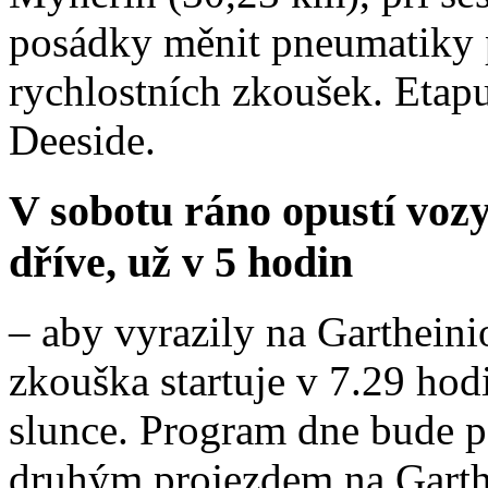
posádky měnit pneumatiky p
rychlostních zkoušek. Etap
Deeside.
V sobotu ráno opustí voz
dříve, už v 5 hodin
– aby vyrazily na Gartheini
zkouška startuje v 7.29 ho
slunce. Program dne bude p
druhým projezdem na Garthe