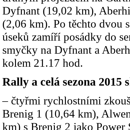
Dyfnant (19,02 km), Aberhi
(2,06 km). Po těchto dvou 
úseků zamíří posádky do ser
smyčky na Dyfnant a Aberhi
kolem 21.17 hod.
Rally a celá sezona 2015 s
– čtyřmi rychlostními zkou
Brenig 1 (10,64 km), Alwen
km) s Brenig 2 jako Power S