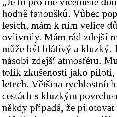
„Je to pro mě víceméně dom
hodně fanoušků. Vůbec popr
lesích, mám k nim velice dů
ovlivnily. Mám rád zdejší r
může být blátivý a kluzký. 
násobí zdejší atmosféru. Mu
tolik zkušeností jako piloti,
letech. Většina rychlostníc
cestách s kluzkým povrchem
někdy připadá, že pilotovat