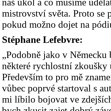
náš úkol a co musíme uděla
mistrovství světa. Proto se
pokud možno dojet na pódi
Stéphane Lefebvre:
„Podobně jako v Německu b
některé rychlostní zkoušky
Především to pro mě znamen
vůbec poprvé startoval s au
mi líbilo bojovat ve zdejš
bych zkusit zajet dobrý záv