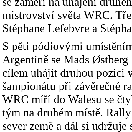
se zaměří na uhájení druhé
mistrovství světa WRC. Tř
Stéphane Lefebvre a Stépha
S pěti pódiovými umístěními
Argentině se Mads Østberg 
cílem uhájit druhou pozici
šampionátu při závěrečné r
WRC míří do Walesu se čt
tým na druhém místě. Rally 
sever země a dál si udržuje 