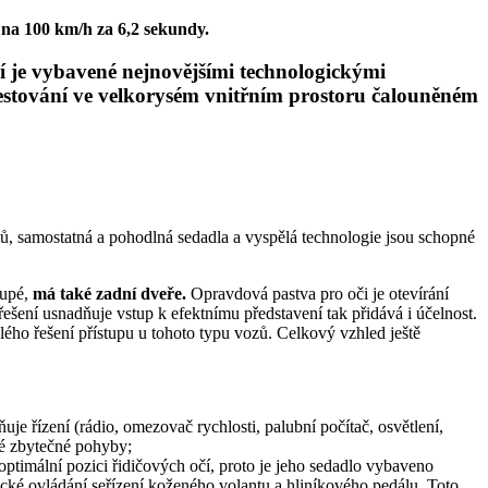
na 100 km/h za 6,2 sekundy.
ří je vybavené nejnovějšími technologickými
estování ve velkorysém vnitřním prostoru čalouněném
iálů, samostatná a pohodlná sedadla a vyspělá technologie jsou schopné
kupé,
má také zadní dveře.
Opravdová pastva pro oči je otevírání
ešení usnadňuje vstup k efektnímu představení tak přidává i účelnost.
lého řešení přístupu u tohoto typu vozů. Celkový vzhled ještě
je řízení (rádio, omezovač rychlosti, palubní počítač, osvětlení,
eré zbytečné pohyby;
a optimální pozici řidičových očí, proto je jeho sedadlo vybaveno
ické ovládání seřízení koženého volantu a hliníkového pedálu. Toto