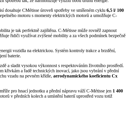
zit spotřebu tak, že harmonizuje využití obou druhů energie.
emisí dosahuje CMétisse úroveň spotřeby ve smíšeném cyklu
6,5 l/ 100
 tepelného motoru s momenty elektrických motorů a umožňuje C-
bilita je tak perfektně zajištěna. C-Métisse může rovněž zapnout
ožňuje řidiči využívat zvýšené mobility a za všech podmínek bezpečně
nergii vozidla na elektrickou. Systém kontroly trakce a brzdění,
ení baterie.
 jízdě a sladit vysokou výkonnost s respektováním životního prostředí.
 křivkám a řadě technických inovací, jako jsou vybrání v přední
duchu vzadu na pevném křídle,
aerodynamického koeficientu Cx
 mříže pro hnací jednotku a přední nápravu váží C-Métisse jen
1 400
otorů v předních kolech a umístění baterií uprostřed vozu totiž