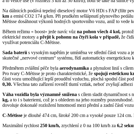
a to velice tiše (v rozmezí 3 km až 30 km/h); hodí se také na silnice
Na dálnicích podává tepelný dieselový motor V6 HDi s FAP (filtr pe
km
a emisí CO2 174 g/km. Při prudkém sešlápnutí plynového pedálu
Métisse dosáhnout výkonů hodných sportovního vozu, aniž to vede ke
Během režimu « boost» jede navíc vůz
na pohon všech 4 kol,
protož
elektrické motory a
přejít k pohonu na čtyři kola v případě,
že čid
využívat potenciálu C-Métisse.
Sada baterií
s vysokým napětím je umístěna ve střední části vozu a je
skutečné „nervové centrum“ systému, řídí automaticky energetickou ko
Předmětem zvláštní péče byla
aerodynamika
a plynulost linií s cíl
Pro tvary C-Métisse je proto charakteristické, že
spojují estetickou
části vozu umožňující lepší proudění vzduchu, plochá spodní část p
0,30.
Všechna tato zařízení rovněž tlumí vztlak, neboť zvyšují adhezi 
Váha vozidla byla významně snížena
s cílem sladit dynamičnost s
kg,
a to i s bateriemi, což je s ohledem na jeho rozměry pozoruhodné. 
dovoluje dokonalé rozložení hmotností mezi přední a zadní částí vozu 
C-Métisse
je dlouhé 474 cm, široké 200 cm a vysoké pouze 124 cm.
Maximální rychlost
250 km/h,
zrychlení z 0 na 100 km/h za
6,2 sek