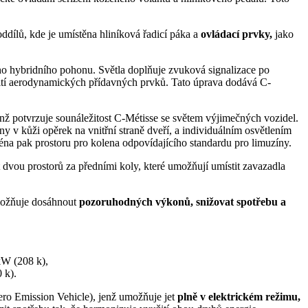
 oddílů, kde je umístěna hliníková řadicí páka a
ovládací prvky,
jako
tého hybridního pohonu. Světla doplňuje zvuková signalizace po
oužití aerodynamických přídavných prvků. Tato úprava dodává C-
 jenž potvrzuje sounáležitost C-Métisse se světem výjimečných vozidel.
ny v kůži opěrek na vnitřní straně dveří, a individuálním osvětlením
éna pak prostoru pro kolena odpovídajícího standardu pro limuzíny.
 dvou prostorů za předními koly, které umožňují umístit zavazadla
umožňuje dosáhnout
pozoruhodných výkonů, snižovat spotřebu a
kW (208 k),
 k).
ero Emission Vehicle), jenž umožňuje jet
plně v elektrickém režimu,