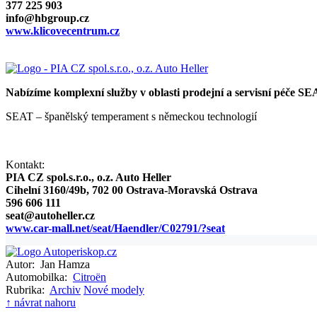
377 225 903
info@hbgroup.cz
www.klicovecentrum.cz
Nabízíme komplexní služby v oblasti prodejní a servisní péče SE
SEAT – španělský temperament s německou technologií
Kontakt:
PIA CZ spol.s.r.o., o.z. Auto Heller
Cihelní 3160/49b, 702 00 Ostrava-Moravská Ostrava
596 606 111
seat@autoheller.cz
www.car-mall.net/seat/Haendler/C02791/?seat
Autor:
Jan Hamza
Automobilka:
Citroën
Rubrika:
Archiv
Nové modely
↑ návrat nahoru