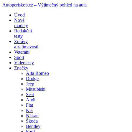
Autoperiskop.cz – Výjimečný pohled na auta
Přejít
Úvod
k
Nové
obsahu
modely
webu
Redakční
testy
Zprávy
a zajímavosti
Veteráni
Sport
Videotesty
Značky
Alfa Romeo
Dodge
Jeep
Mitsubishi
Seat
Audi
Fiat
Kia
Nissan
Škoda
Bentley
Ford