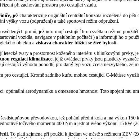
 řízení při zachování prostoru pro cestující vzadu.
řidiče,
jež charakterizuje originální centrální konzola rozdělená do pěti
ování výšky vozu (odpružení) a také sportovní režim odpružení.
prosvětlených pruhů, jež informují cestující hrou světla o režimu použi
, startování vozidla, navigace v palubním počítači ) a informují ho o p
ogického objektu a
získává charakter blížící se živé bytosti.
ují letecké tvary a prostornost koženého interiéru s hliníkovými prvky,
tnou regulací klimatizace,
jejíž ovládací prvky jsou plasticky vyznače
jí cestující výhodu pohodlí, pro daný typ vozu zcela nezvyklého, zejm
em pro cestující. Kromě zadního kufru mohou cestující C-Métisse využít
trakci, optimální aerodynamiku a omezenou hmotnost. Toto spojení mu 
 šestistupňovou převodovkou, jež pohání přední kola a má výkon 150 
í jednotlivě točivého momentu 400 Nm a jednotlivého výkonu 15 kW (20
ředí.
To platí zejména při použití k jízdám ve městě s režimem ZEV (Z