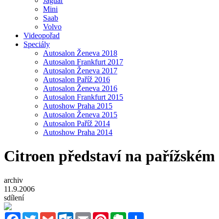
Jaguar
Mini
Saab
Volvo
Videopořad
Speciály
Autosalon Ženeva 2018
Autosalon Frankfurt 2017
Autosalon Ženeva 2017
Autosalon Paříž 2016
Autosalon Ženeva 2016
Autosalon Frankfurt 2015
Autoshow Praha 2015
Autosalon Ženeva 2015
Autosalon Paříž 2014
Autoshow Praha 2014
Citroen představí na pařížském
archiv
11.9.2006
sdílení
Facebook
Twitter
Gmail
Outlook.com
Email
Pinterest
Evernote
Sdílet