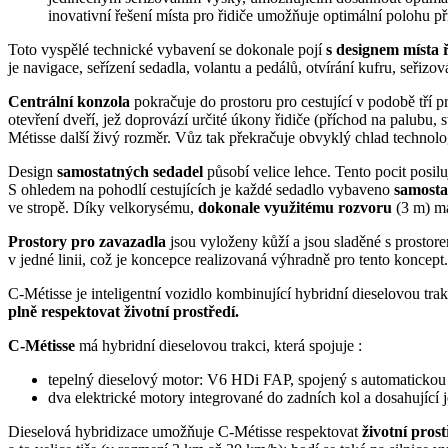
inovativní řešení místa pro řidiče umožňuje optimální polohu při
Toto vyspělé technické vybavení se dokonale pojí
s designem místa 
je navigace, seřízení sedadla, volantu a pedálů, otvírání kufru, seřiz
Centrální konzola
pokračuje do prostoru pro cestující v podobě tří 
otevření dveří, jež doprovází určité úkony řidiče (příchod na palubu
Métisse další živý rozměr. Vůz tak překračuje obvyklý chlad technol
Design
samostatných sedadel
působí velice lehce. Tento pocit posil
S ohledem na pohodlí cestujících je každé sedadlo vybaveno
samosta
ve stropě. Díky velkorysému,
dokonale využitému rozvoru
(3 m) ma
Prostory pro zavazadla
jsou vyloženy kůží a jsou sladěné s prostor
v jedné linii, což je koncepce realizovaná výhradně pro tento koncept.
C-Métisse je inteligentní vozidlo kombinující hybridní dieselovou 
plně respektovat životní prostředí.
C-Métisse
má hybridní dieselovou trakci, která spojuje :
tepelný dieselový motor: V6 HDi FAP, spojený s automatickou
dva elektrické motory integrované do zadních kol a dosahujíc
Dieselová hybridizace umožňuje C-Métisse respektovat
životní prost