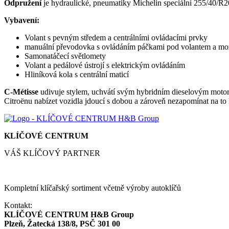
Odpružení
je hydraulické, pneumatiky Michelin speciální 255/40/R2
Vybavení:
Volant s pevným středem a centrálními ovládacími prvky
manuální převodovka s ovládáním páčkami pod volantem a možn
Samonatáčecí světlomety
Volant a pedálové ústrojí s elektrickým ovládáním
Hliníková kola s centrální maticí
C-Métisse
udivuje stylem, uchvátí svým hybridním dieselovým motor
Citroënu nabízet vozidla jdoucí s dobou a zároveň nezapomínat na to
KLÍČOVÉ CENTRUM
VÁŠ KLÍČOVÝ PARTNER
Kompletní klíčařský sortiment včetně výroby autoklíčů
Kontakt:
KLÍČOVÉ CENTRUM H&B Group
Plzeň, Žatecká 138/8, PSČ 301 00