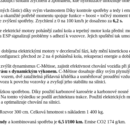
 vyžadující střídání zrychlení a zpomalení, kde hybridizace umožňuje ome
vných částic) díky svým vlastnostem Díky kontrole spotřeby a tedy i 
 a okamžité potřebě momentu spojuje funkce « boost » točivý moment
 zvýšení spotřeby. Zrychlení z 0 na 100 km/h je dosaženo za
6,2 s.
e elektrické motory pohánějí zadní kola a tepelný motor kola přední: mo
la ESP signalizují problémy s adhezí k vozovce. Jejich spuštění tak um
 dobíjena elektrickými motory v decelerační fázi, kdy mění kinetickou e
nfiguraci: přechod ze 2 na 4 poháněná kola, rekuperaci energie a dobíj
em zvýšit dynamismus C-Métisse, zajistit efektivnost chování vozidla při
 krásu s dynamickým výkonem.
C-Métisse dosahuje díky svým plynulým
od vozem, dvě zatažitelná přídavná křidélka a usměrňovač proudění vz
vozu k povrchu vozovky a zvyšují jeho stabilitu na silnici.
 nízkou spotřebou. Díky použití karbonové karosérie a karbonové nosné
Na tomto výsledku se podílí architektura trakce. Použití elektrických m
a optimalizuje chování na silnici.
 Rozvor 300 cm. Celková hmotnost s nákladem 1 400 kg.
undy
a kombinovaná spotřeba je
6,5 l/100 km.
Emise CO2 174 g/km.