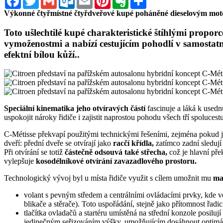
Výkonné čtyřmístné čtyřdveřové kupé poháněné dieselovým moto
Toto ušlechtilé kupé charakteristické štíhlými propor
vymoženostmi a nabízí cestujícím pohodlí v samosta
efektní bílou kůží..
Speciální kinematika jeho otvíravých částí
fascinuje a láká k usedn
uspokojit nároky řidiče i zajistit naprostou pohodu všech tří spolucestu
C-Métisse překvapí použitými technickými řešeními, zejména pokud 
dveří: přední dveře se otvírají jako
racčí křídla,
zatímco zadní sledují
Při otvírání se totiž
částečně odsouvá také střecha,
což je hlavní př
vylepšuje
kosodélníkové otvírání zavazadlového prostoru.
Technologický vývoj byl u místa řidiče využit s cílem umožnit mu
ma
volant s pevným středem a centrálními ovládacími prvky, kde veš
blikače a stěrače). Toto uspořádání, stejně jako přítomnost řad
tlačítka ovladačů a startéru umístěná na střední konzole posiluj
jedinečným seřizováním výšky, umožňujícím dosáhnout optimální 