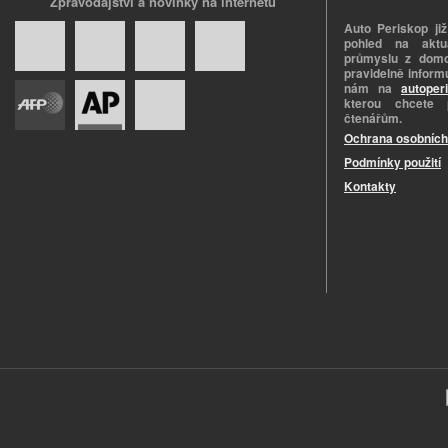
Zpravodajství a novinky na internetu
Auto Periskop již
pohled na aktuá
průmyslu z domo
pravidelně informu
nám na
autoper
kterou chcete 
čtenářům.
Ochrana osobních
Podmínky použití
Kontakty