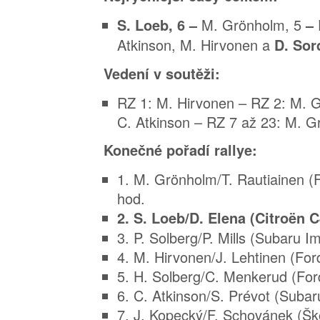
M. Grönholm, 5
S. Loeb, 6 –
–
Atkinson, M. Hirvonen a
D. Sor
Vedení v soutěži:
RZ 1: M. Hirvonen – RZ 2: M. 
C. Atkinson – RZ 7 až 23: M. G
Konečné pořadí rallye:
1. M. Grönholm/T. Rautiainen (
hod.
2. S. Loeb/D. Elena (Citroën C
3. P. Solberg/P. Mills (Subaru I
4. M. Hirvonen/J. Lehtinen (For
5. H. Solberg/C. Menkerud (For
6. C. Atkinson/S. Prévot (Subar
7. J. Kopecký/F. Schovánek (Šk