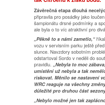
Závěrečná etapa dlouhá necelýc
připravila pro posádky jako louče
šampionátu drsné podmínky a spo
ale byla o to víc atraktivní pro div
říka
„Pěkně to s námi zametlo,“
vozu v servisním parku ještě př
slunce. Navzdory sobotním prob
odstartoval Sordo v neděli do so
pravidlu.
„Nebyla to moc zábava
umístění už nebyla a tak nemělo
riskovat. Měnilo se nastavení vo
WRC reaguje na všechny změny.
důležité pro druhou část sezony
„Nebylo možné jen tak zaplácno