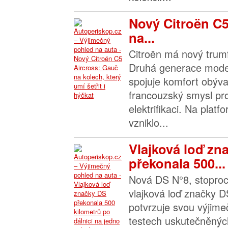
Nový Citroën C5
na...
Citroën má nový trumf
Druhá generace mode
spojuje komfort obýva
francouzský smysl pr
elektrifikaci. Na pla
vzniklo...
Vlajková loď zn
překonala 500...
Nová DS N°8, stoproc
vlajková loď značky D
potvrzuje svou výjimeč
testech uskutečněnýc