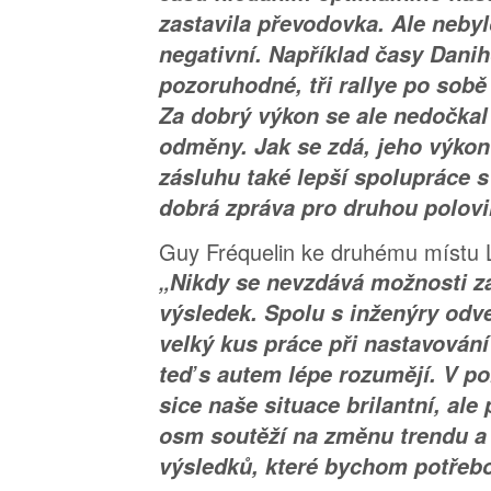
zastavila převodovka. Ale neby
negativní. Například časy Danih
pozoruhodné, tři rallye po sobě 
Za dobrý výkon se ale nedočkal
odměny. Jak se zdá, jeho výko
zásluhu také lepší spolupráce s 
dobrá zpráva pro druhou polovi
Guy Fréquelin ke druhému místu
„Nikdy se nevzdává možnosti za
výsledek. Spolu s inženýry odve
velký kus práce při nastavování 
teď s autem lépe rozumějí. V p
sice naše situace brilantní, al
osm soutěží na změnu trendu a
výsledků, které bychom potřebo