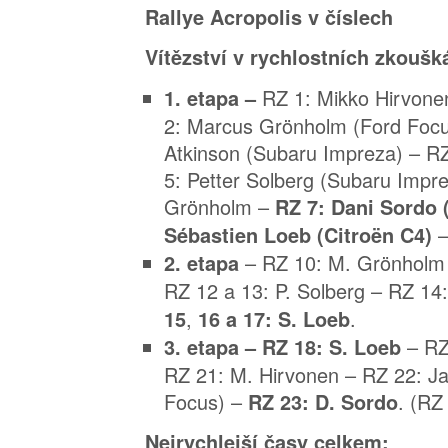
Rallye Acropolis v číslech
Vítězství v rychlostních zkoušk
RZ 1: Mikko Hirvone
1. etapa –
2: Marcus Grönholm (Ford Focu
Atkinson (Subaru Impreza) – RZ
5: Petter Solberg (Subaru Impr
Grönholm –
RZ 7: Dani Sordo 
–
Sébastien Loeb (Citroën C4)
– RZ 10: M. Grönhol
2. etapa
RZ 12 a 13: P. Solberg – RZ 1
,
.
15
16 a 17: S. Loeb
– RZ
3. etapa – RZ 18: S. Loeb
RZ 21: M. Hirvonen – RZ 22: Jar
Focus) –
. (RZ
RZ 23: D. Sordo
Nejrychlejší časy celkem: