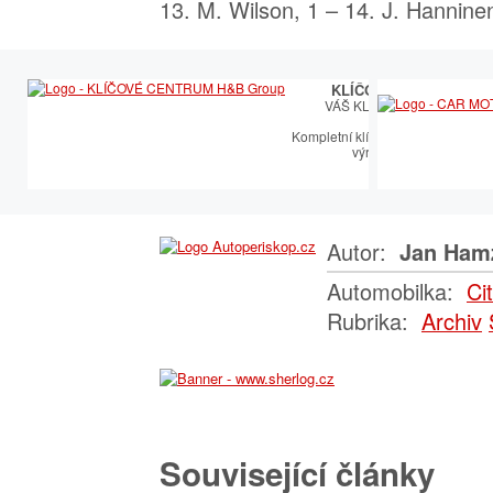
13. M. Wilson, 1 – 14. J. Hanninen
KLÍČOVÉ CENTRUM
VÁŠ KLÍČOVÝ PARTNER
Kompletní klíčařský sortiment vče
výroby autoklíčů
Autor:
Jan Ham
Automobilka:
Ci
Rubrika:
Archiv
Související články