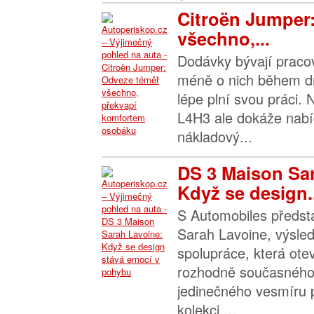
Citroën Jumper
všechno,...
Dodávky bývají praco
méně o nich během dn
lépe plní svou práci.
L4H3 ale dokáže nabíd
nákladový...
DS 3 Maison Sa
Když se design..
S Automobiles předst
Sarah Lavoine, výsle
spolupráce, která ote
rozhodně současného
jedinečného vesmíru 
kolekci....