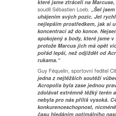
které jsme ztráceli na Marcuse,
soudil Sébastien Loeb.
„Šel jsem
uhájením svých pozic. Jet rychl
nejlepším prostředkem, jak si u
koncentraci až do konce. Nejs
spokojený s body, které jsme v 
protože Marcus jich má opět ví
pořád lepší, než odjíždět od A
rukama.“
Guy Féquelin, sportovní ředitel C
jedna z nejtěžších soutěží vůbe
Acropolis byla zase jednou pra
zdolávat extrémně těžký terén 
nebyla pro nás příliš vysoká. 
konkurenceschopnost, nicméně 
času hledáním optimálního nas