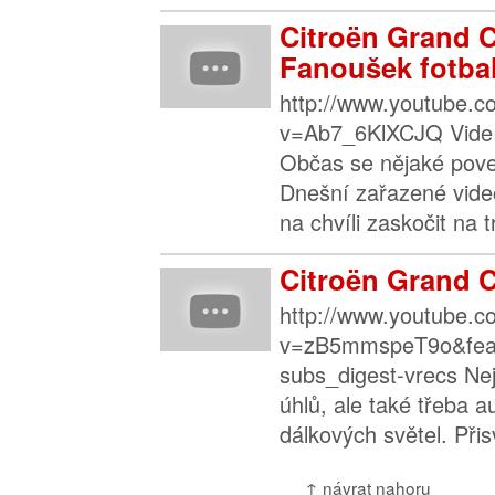
Citroën Grand C
Fanoušek fotbal
http://www.youtube.
v=Ab7_6KlXCJQ Videí j
Občas se nějaké pove
Dnešní zařazené vide
na chvíli zaskočit na tr
Citroën Grand C
http://www.youtube.
v=zB5mmspeT9o&fea
subs_digest-vrecs Ne
úhlů, ale také třeba 
dálkových světel. Přisv
↑ návrat nahoru