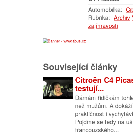
Automobilka:
Ci
Rubrika:
Archiv
zajímavosti
Související články
Citroën C4 Pic
testují...
Dámám řidičkám tohle 
než mužům. A dokáží 
praktičnost i vychytávk
Pojďme se tedy na ušl
francouzského...