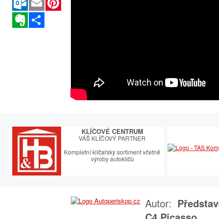
Evernote
Sdílet
KLÍČOVÉ CENTRUM
VÁŠ KLÍČOVÝ PARTNER
Kompletní klíčařský sortiment včetně
výroby autoklíčů
Autor:
Představ
C4 Picasso