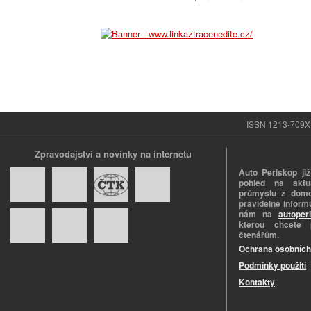
ISSN 1213-709X |
Zpravodajství a novinky na internetu
Auto Periskop již
pohled na aktuá
průmyslu z domo
pravidelně informu
nám na
autoper
kterou chcete 
čtenářům.
Ochrana osobních
Podmínky použití
Kontakty