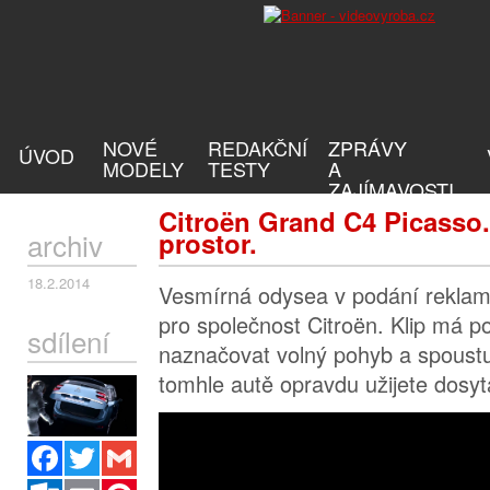
NOVÉ
REDAKČNÍ
ZPRÁVY
ÚVOD
MODELY
TESTY
A
ZAJÍMAVOSTI
Citroën Grand C4 Picasso
archiv
prostor.
18.2.2014
Vesmírná odysea v podání reklamn
pro společnost Citroën. Klip má p
sdílení
naznačovat volný pohyb a spoustu 
tomhle autě opravdu užijete dosyt
Facebook
Twitter
Gmail
Outlook.com
Email
Pinterest