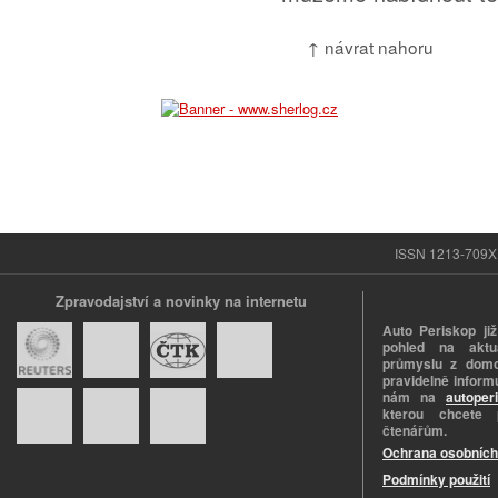
↑ návrat nahoru
ISSN 1213-709X |
Zpravodajství a novinky na internetu
Auto Periskop již
pohled na aktuá
průmyslu z domo
pravidelně informu
nám na
autoper
kterou chcete 
čtenářům.
Ochrana osobních
Podmínky použití