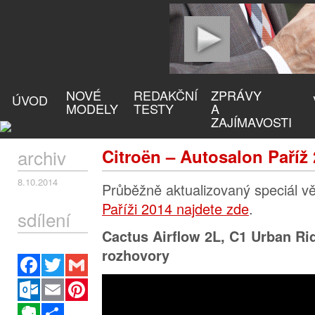
NOVÉ
REDAKČNÍ
ZPRÁVY
ÚVOD
MODELY
TESTY
A
ZAJÍMAVOSTI
archiv
Citroën – Autosalon Paříž
8.10.2014
Průběžně aktualizovaný speciál 
Paříži 2014 najdete zde
.
sdílení
Cactus Airflow 2L, C1 Urban Rid
rozhovory
Facebook
Twitter
Gmail
Outlook.com
Email
Pinterest
Evernote
Sdílet