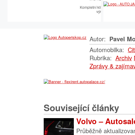
Kompletní klíčařský sortiment vče
výroby autoklíčů
Autor:
Pavel Mo
Automobilka:
Ci
Rubrika:
Archiv
Zprávy & zajímav
Související články
Volvo – Autosal
Průběžně aktualizova