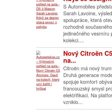
S Automobiles předst
Sarah Lavoine, výsle
spolupráce, která ote
rozhodně současného
jedinečného vesmíru 
kolekci....
Nový Citroën C5
na...
Citroën má nový trumf
Druhá generace mode
spojuje komfort obýva
francouzský smysl pr
elektrifikaci. Na pla
vzniklo...