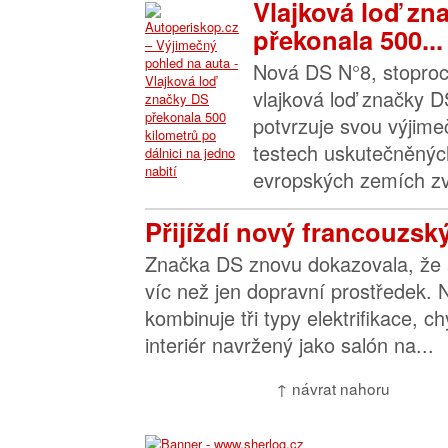
Vlajková loď zn
překonala 500...
Nová DS N°8, stoproc
vlajková loď značky D
potvrzuje svou výjimeč
testech uskutečněnýc
evropských zemích zvl
Přijíždí nový francouzsk
Značka DS znovu dokazovala, že 
víc než jen dopravní prostředek.
kombinuje tři typy elektrifikace, ch
interiér navržený jako salón na...
↑ návrat nahoru