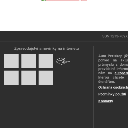
ISSN 1213-709X |
Zpravodajství a novinky na internetu
Auto Periskop již
pohled na aktuá
průmyslu z domo
pravidelně informu
nám na
autoper
kterou chcete 
čtenářům.
Ochrana osobních
Podmínky použití
Kontakty