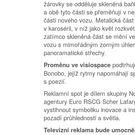
žárovky se odděluje skleněná ba
a obě tyto části se přeměňují v nej
části nového vozu. Metalická část
v karosérii, v níž jako květ rozkvé
zatímco skleněná část se mění ve
vozu s mimořádným zorným úhle
panoramatické střechy.
podtrhu
Proměnu ve visiospace
Bonobo, jejíž rytmy napomáhají sp
s poezií.
Reklamní spot je dílem skupiny N
agentury Euro RSCG Scher Lafarge
vystihnout symboliku inovace a in
pozadí průhlednosti a světla.
Televizní reklama bude umocn