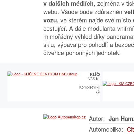
zejména v tis
v dalších médiích,
webu. Všude bude zdůrazněn
vel
ve kterém najde své místo
vozu,
cestující. A dále modularita vnitřn
mimořádný výhled díky panorama
sklu, výbava pro pohodlí a bezpeč
čtveřice pohonných jednotek.
KLÍČOVÉ CENTRUM
VÁŠ KLÍČOVÝ PARTNER
Kompletní klíčařský sortiment vče
výroby autoklíčů
Autor:
Jan Ham
Automobilka:
Ci