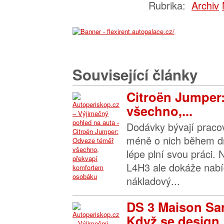
Rubrika:
Archiv
Související články
Citroën Jumper
všechno,...
Dodávky bývají praco
méně o nich během dn
lépe plní svou práci.
L4H3 ale dokáže nabíd
nákladový...
DS 3 Maison Sa
Když se design..