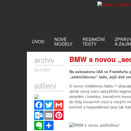
NOVÉ
REDAKČNÍ
ZPRÁV
ÚVOD
MODELY
TESTY
A ZAJÍ
archiv
BMW s novou „se
29.6.2001
Na autosalonu IAA ve Frankfurtu 
„sedmičkovou“ řadu, jejíž dvě verz
sdílení
S novou modelovou řadou 7 ukazuj
ubírat vývoj vozů nejvyššího segmen
exteriéru i interiéru, inovačním kon
do třídy luxusních vozů s novými m
Facebook
Twitter
Gmail
komfort a hospodárnost jsou tak ha
Outlook.com
Email
Pinterest
Evernote
Sdílet