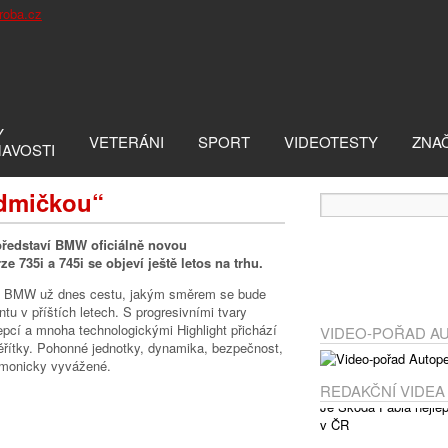
Y
VETERÁNI
SPORT
VIDEOTESTY
ZNA
MAVOSTI
dmičkou“
představí BMW oficiálně novou
e 735i a 745i se objeví ještě letos na trhu.
e BMW už dnes cestu, jakým směrem se bude
tu v příštích letech. S progresivními tvary
cepcí a mnoha technologickými Highlight přichází
VIDEO-POŘAD A
ěřítky. Pohonné jednotky, dynamika, bezpečnost,
rmonicky vyvážené.
REDAKČNÍ VIDEA