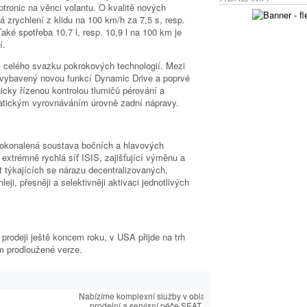
eptronic na věnci volantu. O kvalitě nových
 zrychlení z klidu na 100 km/h za 7,5 s, resp.
Také spotřeba 10,7 l, resp. 10,9 l na 100 km je
í.
 z celého svazku pokrokových technologií. Mezi
k vybavený novou funkcí Dynamic Drive a poprvé
nicky řízenou kontrolou tlumičů pérování a
tickým vyrovnáváním úrovně zadní nápravy.
dokonalená soustava bočních a hlavových
 extrémně rychlá síť ISIS, zajišťující výměnu a
 týkajících se nárazu decentralizovaných,
hleji, přesněji a selektivněji aktivaci jednotlivých
 prodeji ještě koncem roku, v USA přijde na trh
m prodloužené verze.
É CENTRUM
Nabízíme komplexní služby v oblasti
prodejní a servisní péče SEAT.
OVÝ PARTNER