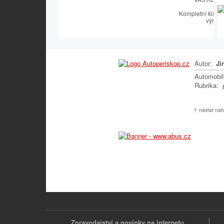
Kompletní klíčař
výroby
Autor:
Jin
Automobi
Rubrika:
↑ návrat nah
Zpravodajství a novinky na internetu