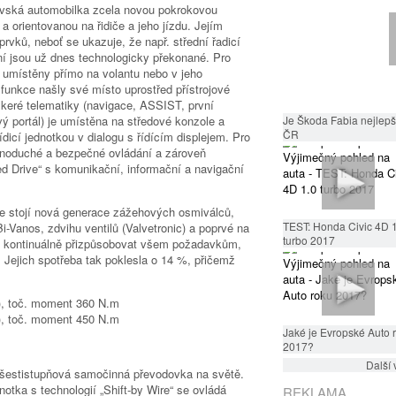
vská automobilka zcela novou pokrokovou
a orientovanou na řidiče a jeho jízdu. Jejím
rvků, neboť se ukazuje, že např. střední řadicí
ní jsou už dnes technologicky překonané. Pro
to umístěny přímo na volantu nebo v jeho
 funkce našly své místo uprostřed přístrojové
škeré telematiky (navigace, ASSIST, první
vý portál) je umístěna na středové konzole a
Je Škoda Fabia nejlepší
ČR
ídicí jednotkou v dialogu s řídícím displejem. Pro
jednoduché a bezpečné ovládání a zároveň
d Drive“ s komunikační, informační a navigační
ie stojí nová generace zážehových osmiválců,
TEST: Honda Civic 4D 
i-Vanos, zdvihu ventilů (Valvetronic) a poprvé na
turbo 2017
u kontinuálně přizpůsobovat všem požadavkům,
 Jejich spotřeba tak poklesla o 14 %, přičemž
), toč. moment 360 N.m
), toč. moment 450 N.m
Jaké je Evropské Auto 
2017?
Další 
á šestistupňová samočinná převodovka na světě.
otka s technologií „Shift-by Wire“ se ovládá
REKLAMA