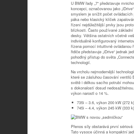
U BMW řady „7“ představuje mnicho
koncepci, označovanou jako „iDrive“ 
smyslem je snížit počet ovládacích p
páka nebo klasický klíček zapalová
řízení nejdůležitější prvky jsou pro
blízkosti. Často používané základní
desky. Většina ostatních včetně ve
individuálně konfigurovaný interneto
řízena pomocí intuitivně ovládanou ř
řidiče představuje „iDrive“ jednak 
pohodlný přístup do světa „Connecte
technologií.
Na vrcholu nejmodernější technolog
které se zásluhou časování ventilů B
světě i délkou sacího potrubí moho
s dokonalostí dosud nedosažitelnou.
výkon narostl o 14 %.
735i – 3.6, výkon 200 kW (272 k
745i – 4.4, výkon 245 kW (333 k
Přenos síly obstarává první sériov
Tato vysoce účinná a kompaktní jedn