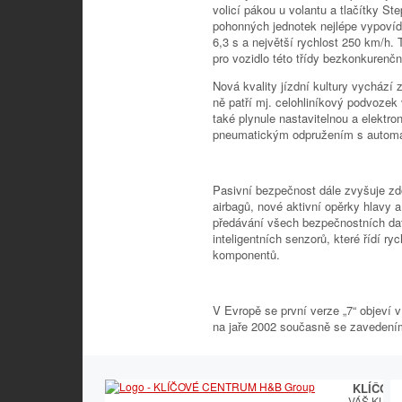
volicí pákou u volantu a tlačítky St
pohonných jednotek nejlépe vypovídá
6,3 s a největší rychlost 250 km/h. 
pro vozidlo této třídy bezkonkurenčn
Nová kvality jízdní kultury vychází
ně patří mj. celohliníkový podvoze
také plynule nastavitelnou a elektro
pneumatickým odpružením s automa
Pasivní bezpečnost dále zvyšuje z
airbagů, nové aktivní opěrky hlavy a
předávání všech bezpečnostních dat
inteligentních senzorů, které řídí ryc
komponentů.
V Evropě se první verze „7“ objeví v
na jaře 2002 současně se zavedení
KLÍČOV
VÁŠ KLÍČ