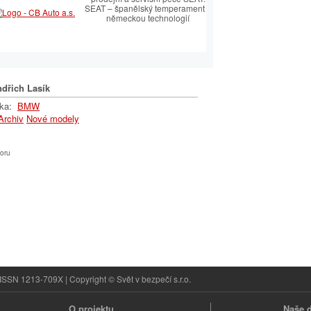
SEAT – španělský temperament s
německou technologií
ský sortiment včetně
 autoklíčů
dřich Lasík
lka:
BMW
Archiv
Nové modely
oru
ISSN 1213-709X | Copyright © Svět v bezpečí s.r.o.
O projektu
Naše d