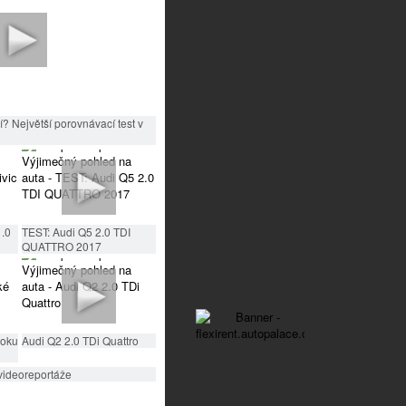
? Největší porovnávací test v
1.0
TEST: Audi Q5 2.0 TDI
QUATTRO 2017
roku
Audi Q2 2.0 TDi Quattro
videoreportáže