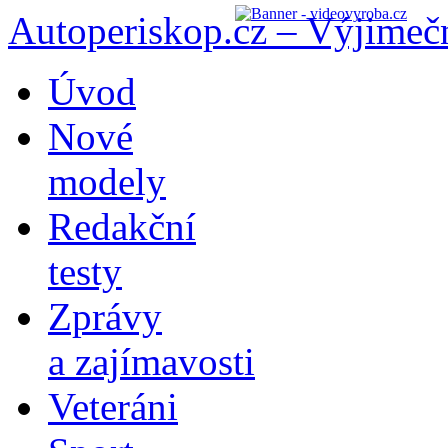
Autoperiskop.cz – Výjimeč
Přejít
Úvod
k
obsahu
Nové
webu
modely
Redakční
testy
Zprávy
a zajímavosti
Veteráni