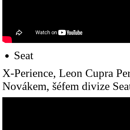
Seat
X-Perience, Leon Cupra Pe
Novákem, šéfem divize Sea