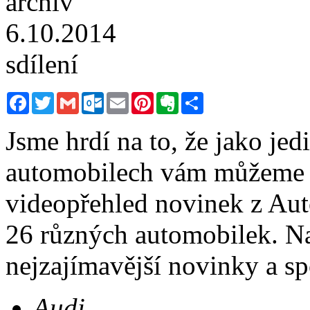
archiv
6.10.2014
sdílení
Facebook
Twitter
Gmail
Outlook.com
Email
Pinterest
Evernote
Sdílet
Jsme hrdí na to, že jako jed
automobilech vám můžeme n
videopřehled novinek z Aut
26 různých automobilek. Nat
nejzajímavější novinky a s
Audi