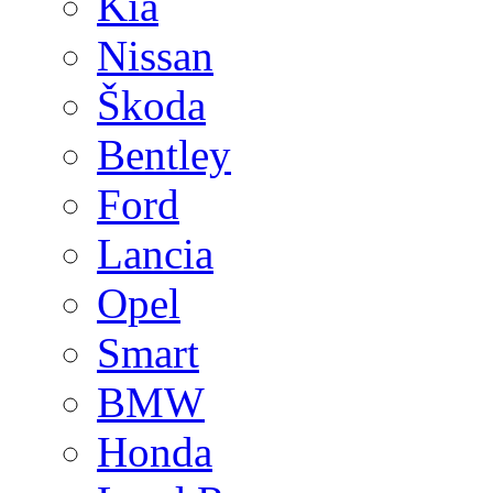
Kia
Nissan
Škoda
Bentley
Ford
Lancia
Opel
Smart
BMW
Honda