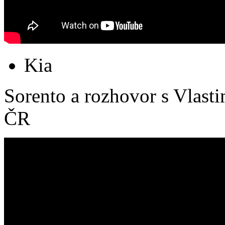
Kia
Sorento a rozhovor s Vlast
ČR