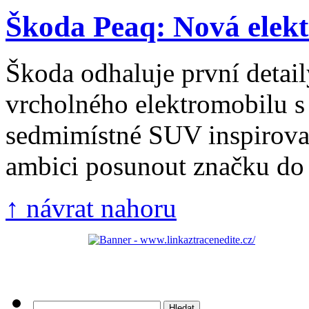
Škoda Peaq: Nová elektr
Škoda odhaluje první detai
vrcholného elektromobilu s
sedmimístné SUV inspirov
ambici posunout značku do v
↑ návrat nahoru
Vyhledávání