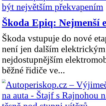
Škoda Epiq: Nejmenší el
Škoda vstupuje do nové eta
není jen dalším elektrický
nejdostupnějším elektromob
běžné řidiče ve...