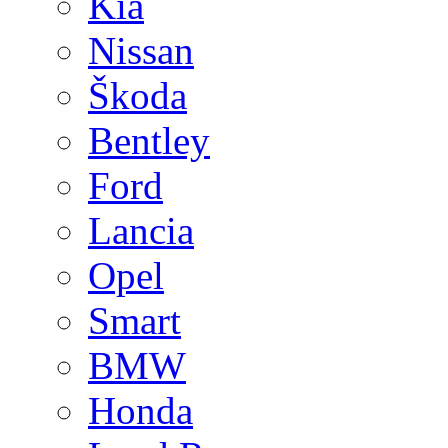
Kia
Nissan
Škoda
Bentley
Ford
Lancia
Opel
Smart
BMW
Honda