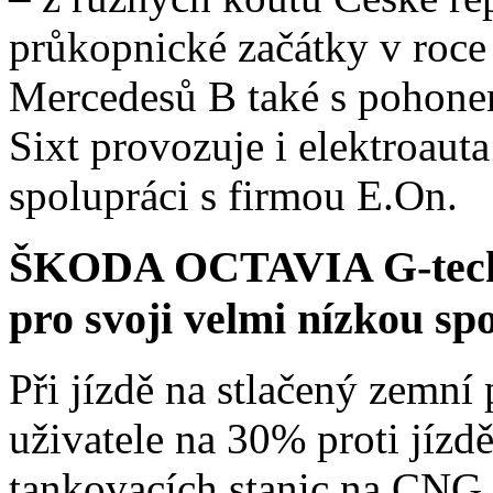
průkopnické začátky v roce
Mercedesů B také s pohon
Sixt provozuje i elektroauta
spolupráci s firmou E.On.
ŠKODA OCTAVIA G-tech j
pro svoji velmi nízkou sp
Při jízdě na stlačený zemn
uživatele na 30% proti jízd
tankovacích stanic na CNG s