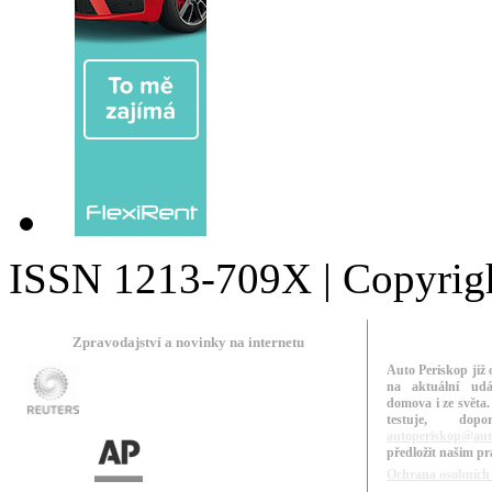
ISSN 1213-709X | Copyright
Zpravodajství a novinky na internetu
Auto Periskop již 
na aktuální udá
domova i ze světa.
testuje, do
autoperiskop@aut
předložit našim p
Ochrana osobních