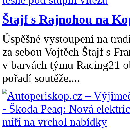
Štajf s Rajnohou na Kop
Úspěšné vystoupení na trad
za sebou Vojtěch Štajf s Fr
v barvách týmu Racing21 ob
pořadí soutěže....