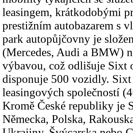
leasingem, krátkodobými pr
prestižním autobazarem s v
park autopůjčovny je slože
(Mercedes, Audi a BMW) ne
výbavou, což odlišuje Sixt
disponuje 500 vozidly. Sixt
leasingových společností (
Kromě České republiky je S
Německa, Polska, Rakouska,
Ukrajiny, Švýcarska nebo C