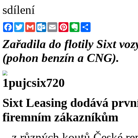
sdílení
Facebook
Twitter
Gmail
Outlook.com
Email
Pinterest
Evernote
Sdílet
Zařadila do flotily Sixt 
(pohon benzín a CNG).
Sixt Leasing dodává první
firemním zákazníkům
– z různých koutů České rep