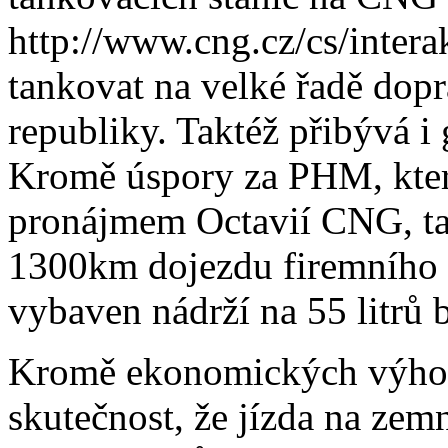
http://www.cng.cz/cs/intera
tankovat na velké řadě dop
republiky. Taktéž přibývá 
Kromě úspory za PHM, kter
pronájmem Octavií CNG, tak
1300km dojezdu firemního v
vybaven nádrží na 55 litrů
Kromě ekonomických výhod 
skutečnost, že jízda na zem