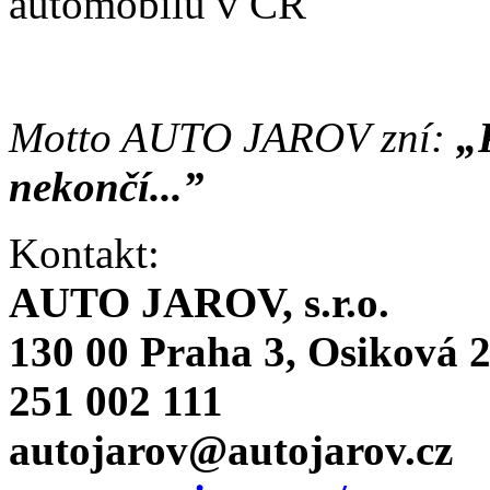
automobilů v ČR
Motto AUTO JAROV zní:
„
nekončí...”
Kontakt:
AUTO JAROV, s.r.o.
130 00 Praha 3, Osiková 
251 002 111
autojarov@autojarov.cz