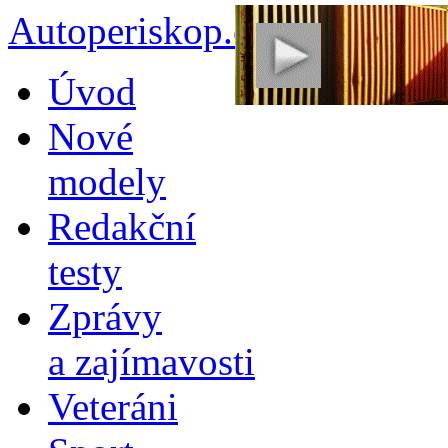
Autoperiskop.cz – Výjimeč
Přejít
Úvod
k
obsahu
Nové
webu
modely
Redakční
testy
Zprávy
a zajímavosti
Veteráni