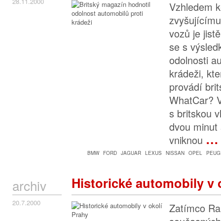
28.11.2000
Vzhledem ke
zvyšujícím
vozů je jis
se s výsled
odolnosti au
krádeži, kte
provádí bri
WhatCar? V
s britskou v
dvou minut 
…
vniknou
BMW
FORD
JAGUAR
LEXUS
NISSAN
OPEL
PEUG
Historické automobily v 
archiv
20.7.2000
Zatímco Ral