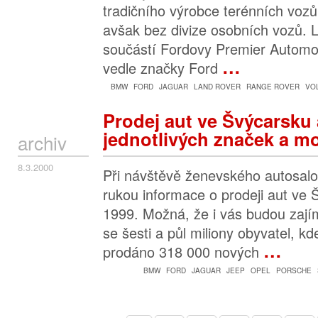
tradičního výrobce terénních vozů
avšak bez divize osobních vozů. 
součástí Fordovy Premier Automot
…
vedle značky Ford
BMW
FORD
JAGUAR
LAND ROVER
RANGE ROVER
VO
Prodej aut ve Švýcarsku 
jednotlivých značek a m
archiv
8.3.2000
Při návštěvě ženevského autosalo
rukou informace o prodeji aut ve 
1999. Možná, že i vás budou zajím
se šesti a půl miliony obyvatel, k
…
prodáno 318 000 nových
BMW
FORD
JAGUAR
JEEP
OPEL
PORSCHE