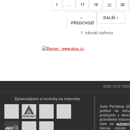
1
…
17
18
19
20
«
DALŠÍ »
PŘEDCHOZÍ
↑ návrat nahoru
ISSN 1213-709X |
Zpravodajství a novinky na internetu
Auto Periskop již
pohled na aktuá
průmyslu z domo
pravidelně informu
nám na
autoper
kterou chcete 