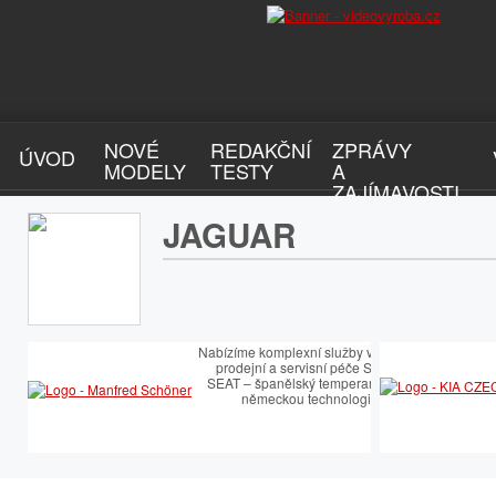
NOVÉ
REDAKČNÍ
ZPRÁVY
ÚVOD
MODELY
TESTY
A
ZAJÍMAVOSTI
JAGUAR
Nabízíme komplexní služby v oblasti
prodejní a servisní péče SEAT.
SEAT – španělský temperament s
německou technologií