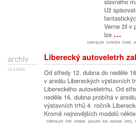
slavného ma
Už spisovat
fantastický
Verne žil v
…
lze
CHRYSLER
CITROËN
FORD
J
Liberecký autoveletrh za
archiv
12.4.2000
Od středy 12. dubna do neděle 16
v areálu Libereckých výstavních tr
Libereckého autoveletrhu. Od stř
neděle 16. dubna probíhá v areál
výstavních trhů 4. ročník Liberec
Kromě nejnovějších modelů někte
CHRYSLER
FIAT
HONDA
JAGUAR
KIA
NISSAN
OPEL