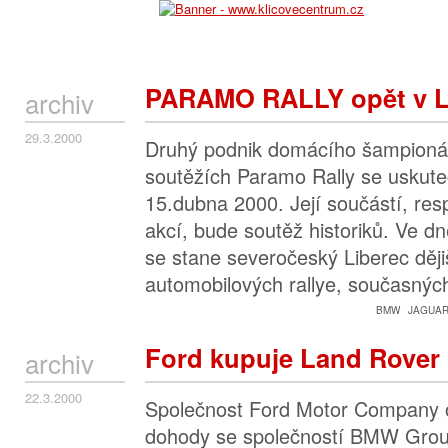
PARAMO RALLY opět v L
archiv
29.3.2000
Druhý podnik domácího šampioná
soutěžích Paramo Rally se uskute
15.dubna 2000. Její součástí, resp
akcí, bude soutěž historiků. Ve d
se stane severočeský Liberec děj
automobilových rallye, současný
BMW
JAGUA
Ford kupuje Land Rover
archiv
22.3.2000
Společnost Ford Motor Company o
dohody se společností BMW Group