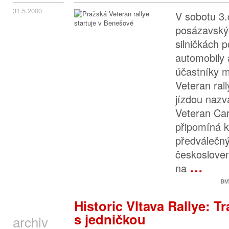
31.5.2000
V sobotu 3.
posázavský
silničkách p
automobily 
účastníky 
Veteran ral
jízdou nazv
Veteran Ca
připomíná k
předválečný
českosloven
…
na
BM
Historic Vltava Rallye: T
s jedničkou
archiv