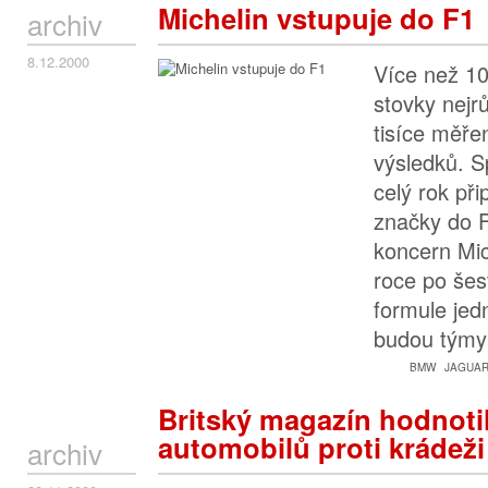
Michelin vstupuje do F1
archiv
8.12.2000
Více než 10
stovky nejr
tisíce měře
výsledků. S
celý rok při
značky do 
koncern Mic
roce po šest
formule jed
budou tým
BMW
JAGUA
Britský magazín hodnoti
automobilů proti krádeži
archiv