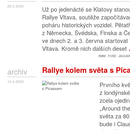
26.5.2000
Už po jedenácté se Klatovy stanou
Rallye Vltava, soutěže započítáv
poháru historických vozidel. Pětat
z Německa, Švédska, Finska a Če
ve dnech 2. a 3. června startovat 
Vltava. Kromě nich dalších deset
BMW
FORD
JAGUA
Rallye kolem světa s Pi
archiv
14.4.2000
Prvního kvě
z londýnsk
zcela ojedin
„Around the
světa za 80
bude i Clau