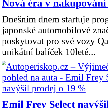
Nová éra v nakupování 
Dnešním dnem startuje pro
japonské automobilové zna
poskytovat pro své vozy Qa
unikátní balíček 10leté...
Emil Frey Select navýši