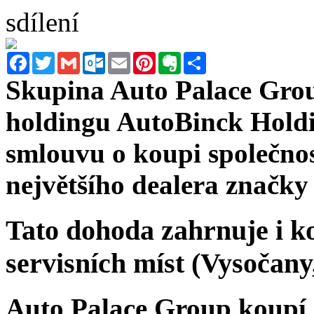
sdílení
Facebook
Twitter
Gmail
Outlook.com
Email
Pinterest
Evernote
Sdílet
Skupina Auto Palace Grou
holdingu AutoBinck Holdi
smlouvu o koupi společno
největšího dealera značky
Tato dohoda zahrnuje i ko
servisních míst (Vysočany
Auto Palace Group koupí