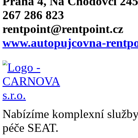
Praha 4, Na Chodovci 24
267 286 823
rentpoint@rentpoint.cz
www.autopujcovna-rentpo
Nabízíme komplexní služby v
péče SEAT.