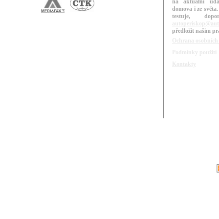
na aktuální udá
domova i ze světa.
testuje, do
autoperiskop@aut
předložit našim p
Ochrana osobních
Podmínky použití
Kontakty