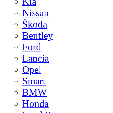
Kia
Nissan
Škoda
Bentley
Ford
Lancia
Opel
Smart
BMW
Honda