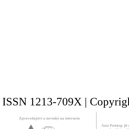
ISSN 1213-709X | Copyright
Zpravodajství a novinky na internetu
Auto Periskop již 