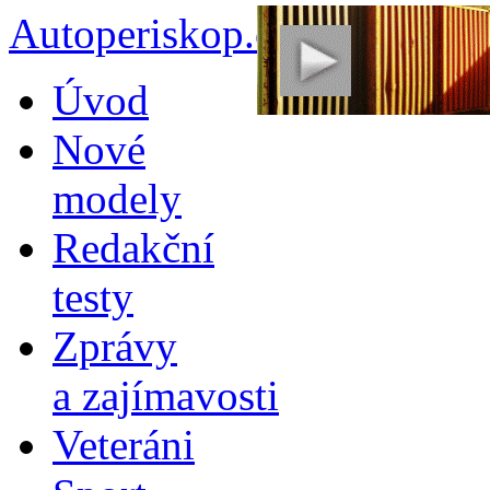
Autoperiskop.cz – Výjimeč
Přejít
Úvod
k
obsahu
Nové
webu
modely
Redakční
testy
Zprávy
a zajímavosti
Veteráni