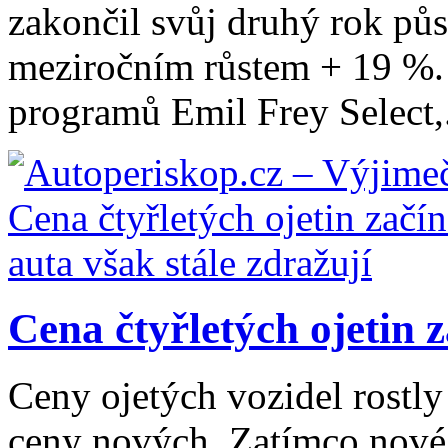
zakončil svůj druhý rok pů
meziročním růstem + 19 %. 
programů Emil Frey Select,.
Cena čtyřletých ojetin z
Ceny ojetých vozidel rostly
ceny nových. Zatímco nové 