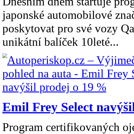
Dnešním dnem startuje pro
japonské automobilové zna
poskytovat pro své vozy Qa
unikátní balíček 10leté...
Emil Frey Select navýši
Program certifikovaných oj