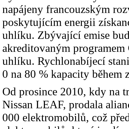
napájeny francouzským r
poskytujícím energii získa
uhlíku. Zbývající emise b
akreditovaným programem 
uhlíku. Rychlonabíjecí stan
0 na 80 % kapacity během 
Od prosince 2010, kdy na trh
Nissan LEAF, prodala alian
000 elektromobilů, což před