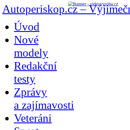
Autoperiskop.cz – Výjimeč
Přejít
Úvod
k
obsahu
Nové
webu
modely
Redakční
testy
Zprávy
a zajímavosti
Veteráni