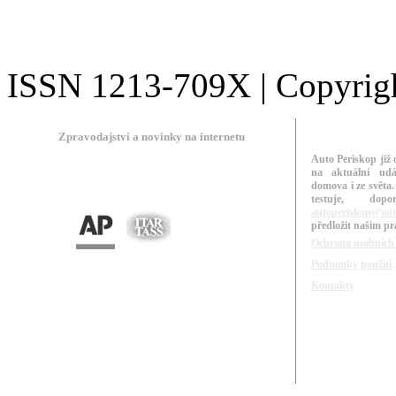
ISSN 1213-709X | Copyright
Zpravodajství a novinky na internetu
Auto Periskop již 
na aktuální udá
domova i ze světa.
testuje, do
autoperiskop@aut
předložit našim p
Ochrana osobních
Podmínky použití
Kontakty