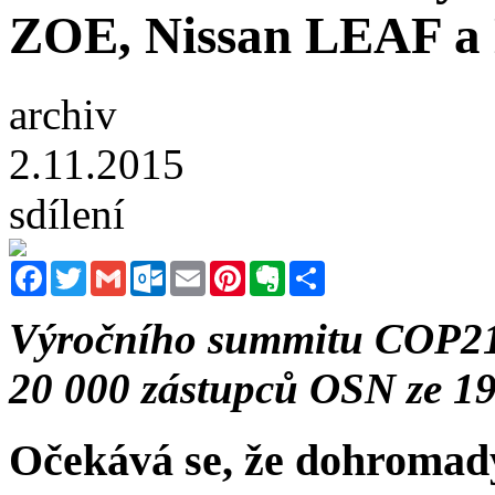
ZOE, Nissan LEAF a 
archiv
2.11.2015
sdílení
Facebook
Twitter
Gmail
Outlook.com
Email
Pinterest
Evernote
Sdílet
Výročního summitu COP21 b
20 000 zástupců OSN ze 19
Očekává se, že dohromady