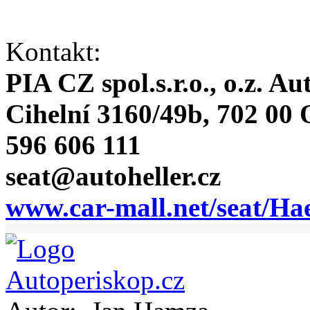
Kontakt:
PIA CZ spol.s.r.o., o.z. Au
Cihelní 3160/49b, 702 00
596 606 111
seat@autoheller.cz
www.car-mall.net/seat/Ha