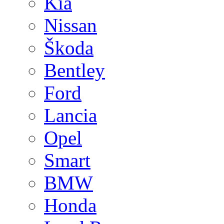
Kia
Nissan
Škoda
Bentley
Ford
Lancia
Opel
Smart
BMW
Honda