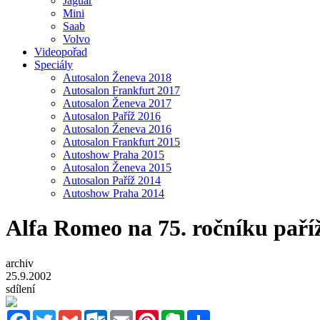
Jaguar
Mini
Saab
Volvo
Videopořad
Speciály
Autosalon Ženeva 2018
Autosalon Frankfurt 2017
Autosalon Ženeva 2017
Autosalon Paříž 2016
Autosalon Ženeva 2016
Autosalon Frankfurt 2015
Autoshow Praha 2015
Autosalon Ženeva 2015
Autosalon Paříž 2014
Autoshow Praha 2014
Alfa Romeo na 75. ročníku paří
archiv
25.9.2002
sdílení
Facebook
Twitter
Gmail
Outlook.com
Email
Pinterest
Evernote
Sdílet