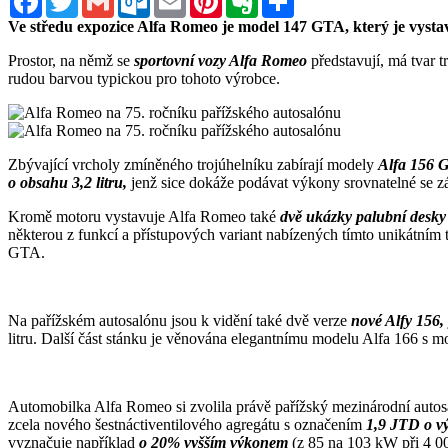
Ve středu expozice Alfa Romeo je model 147 GTA, který je vysta
Prostor, na němž se
sportovní vozy Alfa Romeo
představují, má tvar 
rudou barvou typickou pro tohoto výrobce.
Zbývající vrcholy zmíněného trojúhelníku zabírají modely
Alfa 156
o obsahu 3,2 litru,
jenž sice dokáže podávat výkony srovnatelné se zá
Kromě motoru vystavuje Alfa Romeo také
dvě ukázky palubní des
některou z funkcí a přístupových variant nabízených tímto unikátní
GTA.
Na pařížském autosalónu jsou k vidění také dvě verze
nové Alfy 156,
litru. Další část stánku je věnována elegantnímu modelu Alfa 166 s 
Automobilka Alfa Romeo si zvolila právě pařížský mezinárodní autos
zcela nového šestnáctiventilového agregátu s označením
1,9 JTD o v
vyznačuje například
o 20% vyšším výkonem
(z 85 na 103 kW při 4 0