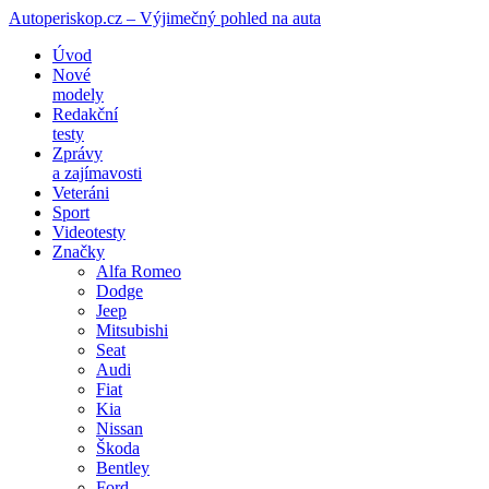
Autoperiskop.cz – Výjimečný pohled na auta
Přejít
Úvod
k
Nové
obsahu
modely
webu
Redakční
testy
Zprávy
a zajímavosti
Veteráni
Sport
Videotesty
Značky
Alfa Romeo
Dodge
Jeep
Mitsubishi
Seat
Audi
Fiat
Kia
Nissan
Škoda
Bentley
Ford