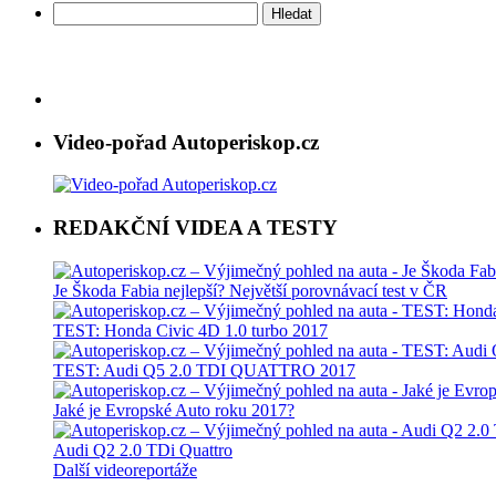
Vyhledávání
Video-pořad Autoperiskop.cz
REDAKČNÍ VIDEA A TESTY
Je Škoda Fabia nejlepší? Největší porovnávací test v ČR
TEST: Honda Civic 4D 1.0 turbo 2017
TEST: Audi Q5 2.0 TDI QUATTRO 2017
Jaké je Evropské Auto roku 2017?
Audi Q2 2.0 TDi Quattro
Další videoreportáže