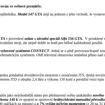
vován ve světové premiéře.
trojúhelníku.
Model 147 GTA
stojí na jednom z jeho vrcholů. Je vystav
 GTA
v provedení
sedan
a
závodní speciál Alfa 156 GTA.
V prosklené v
vodními stroji, ale stejně dobře se hodí pro běžné každodenní použití.
ky vybavené systémem CONNECT
. Jedná se o plně provozuschopné souč
m telematickým systémem. Obří televizní obrazovka umístěná přímo na
jedna poháněná dvoulitrovým motorem s označením JTS, druhá novým 
motorem JTD o obsahu 2,4 litru a výkonu 150 koní a prestižní verzi typ
alón jako nejvhodnější místo pro představení svého unikátního
nového 
ýkonu 140 k
ve spojení se sportovní
šestirychlostní manuální převodk
00 otáčkách za minutu) a
o 7% vyšším točivým momentem
(z 28 na 31 