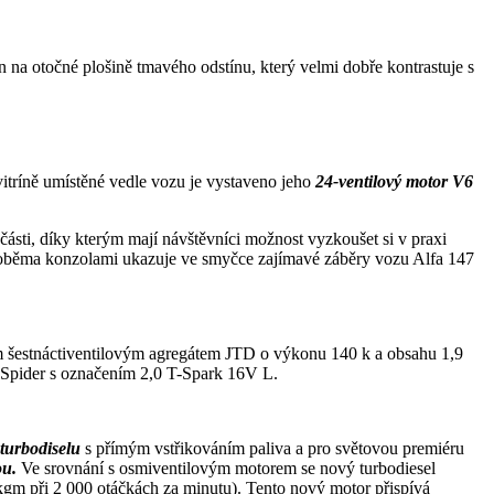
en na otočné plošině tmavého odstínu, který velmi dobře kontrastuje s
itríně umístěné vedle vozu je vystaveno jeho
24-ventilový motor V6
ásti, díky kterým mají návštěvníci možnost vyzkoušet si v praxi
d oběma konzolami ukazuje ve smyčce zajímavé záběry vozu Alfa 147
šestnáctiventilovým agregátem JTD o výkonu 140 k a obsahu 1,9
u Spider s označením 2,0 T-Spark 16V L.
turbodiselu
s přímým vstřikováním paliva a pro světovou premiéru
ou.
Ve srovnání s osmiventilovým motorem se nový turbodiesel
kgm při 2 000 otáčkách za minutu). Tento nový motor přispívá