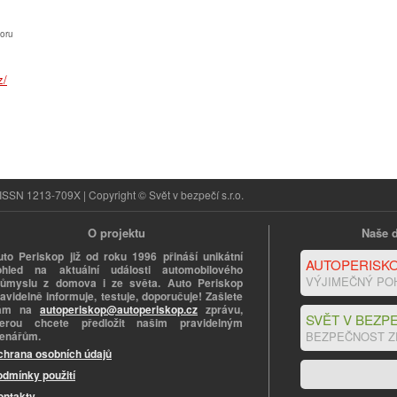
oru
ISSN 1213-709X | Copyright © Svět v bezpečí s.r.o.
O projektu
Naše d
uto Periskop již od roku 1996 přináší unikátní
AUTOPERISKO
ohled na aktuální události automobilového
VÝJIMEČNÝ PO
růmyslu z domova i ze světa. Auto Periskop
avidelně informuje, testuje, doporučuje! Zašlete
ám na
autoperiskop@autoperiskop.cz
zprávu,
SVĚT V BEZPE
terou chcete předložit našim pravidelným
tenářům.
BEZPEČNOST Z
chrana osobních údajů
odmínky použití
ontakty