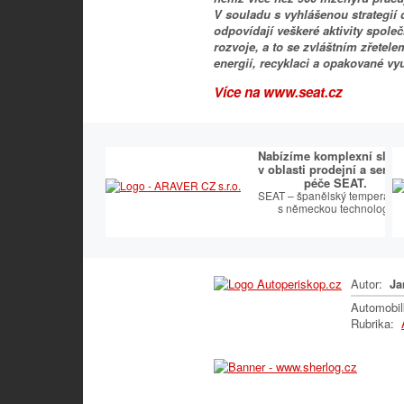
V souladu s vyhlášenou strategií 
odpovídají veškeré aktivity společ
rozvoje, a to se zvláštním zřetele
energií, recyklaci a opakované vy
Více na www.seat.cz
Nabízíme komplexní služ
v oblasti prodejní a servis
péče SEAT.
SEAT – španělský temperame
s německou technologií
Autor:
Ja
Automobi
Rubrika: