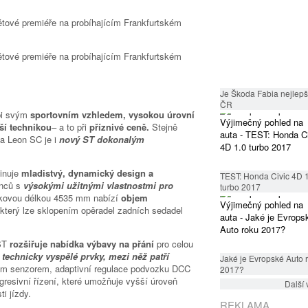
Je Škoda Fabia nejlepší
ČR
bi svým
sportovním vzhledem, vysokou úrovní
ší technikou
– a to při
příznivé ceně.
Stejně
 a Leon SC je i
nový ST dokonalým
inuje
mladistvý, dynamický design a
TEST: Honda Civic 4D 
enců s
výsokými užitnými vlastnostmi pro
turbo 2017
lkovou délkou 4535 mm nabízí
objem
který lze sklopením opěradel zadních sedadel
 ST
rozšiřuje nabídka výbavy na přání
pro celou
 technicky vyspělé prvky, mezi něž patří
Jaké je Evropské Auto 
ým senzorem, adaptivní regulace podvozku DCC
2017?
ogresivní řízení, které umožňuje vyšší úroveň
Další 
ti jízdy.
REKLAMA