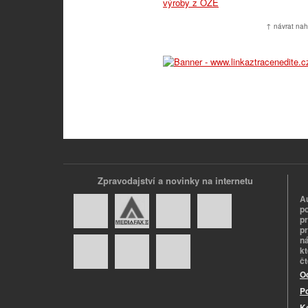
↑ návrat nah
Zpravodajství a novinky na internetu
A
p
p
pr
n
k
č
O
P
K