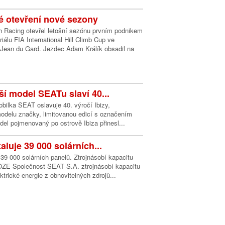
 otevření nové sezony
 Racing otevřel letošní sezónu prvním podnikem
iálu FIA International Hill Climb Cup ve
Jean du Gard. Jezdec Adam Králík obsadil na
ší model SEATu slaví 40...
bilka SEAT oslavuje 40. výročí Ibizy,
modelu značky, limitovanou edicí s označením
del pojmenovaný po ostrově Ibiza přinesl...
luje 39 000 solárních...
39 000 solárních panelů. Ztrojnásobí kapacitu
 OZE Společnost SEAT S.A. ztrojnásobí kapacitu
ktrické energie z obnovitelných zdrojů...