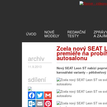
NOVÉ
REDAKČNÍ
ZPRÁV
ÚVOD
MODELY
TESTY
A ZAJÍ
Zcela nový SEAT L
premiéře na probí
archiv
autosalonu
11.9.2013
Nový SEAT Leon ST nabízí poprvé v
karosářské varianty – pětidveřový
sdílení
Facebook
Twitter
Gmail
Outlook.com
Email
Pinterest