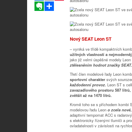
Evernote
Sdílet
Nový SEAT Leon ST
– vyniká ve třídě kompaktních kom
užitných vlastností a nejmoderněj
jako již velmi úspěšné modely Leon
ztělesněním hodnot značky SEAT.
Třetí člen modelové řady Leon komb
sportovní charakter
svých souroz
každodenní provoz.
Leon ST s ce
zavazadlového prostoru 587 litrů,
zvětšit až na 1470 litrů.
Kromě toho se s příchodem kombi
modelovou řadu Leon
o zcela nové,
adaptivní tempomat ACC s radarov
s elektronicky řízenými tlumiči a pr
ovladatelnosti v závislosti na rychlos