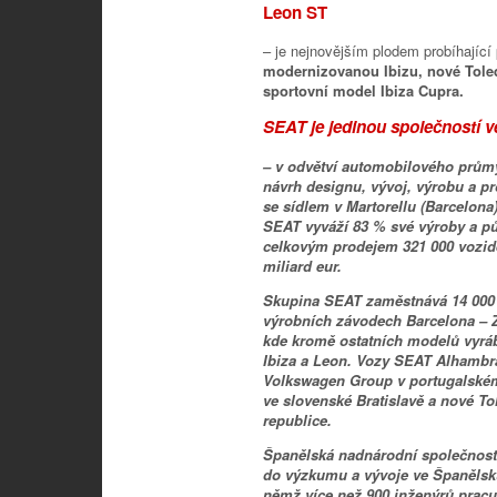
Leon ST
– je nejnovějším plodem probíhající
modernizovanou Ibizu, nové Toled
sportovní model Ibiza Cupra.
SEAT je jedinou společností 
– v odvětví automobilového průmy
návrh designu, vývoj, výrobu a p
se sídlem v Martorellu (Barcelon
SEAT vyváží 83 % své výroby a pů
celkovým prodejem 321 000 vozide
miliard eur.
Skupina SEAT zaměstnává 14 000 k
výrobních závodech Barcelona – Zo
kde kromě ostatních modelů vyrá
Ibiza a Leon. Vozy SEAT Alhambr
Volkswagen Group v portugalském
ve slovenské Bratislavě a nové T
republice.
Španělská nadnárodní společnost 
do výzkumu a vývoje ve Španělsk
němž více než 900 inženýrů pracuj