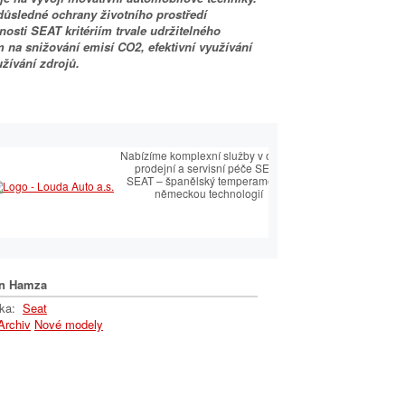
důsledné ochrany životního prostředí
nosti SEAT kritériím trvale udržitelného
m na snižování emisí CO2, efektivní využívání
užívání zdrojů.
by
Nabízíme komplexní služby v oblasti
prodejní a servisní péče SEAT.
ní
SEAT – španělský temperament s
německou technologií
nt
n Hamza
lka:
Seat
Archiv
Nové modely