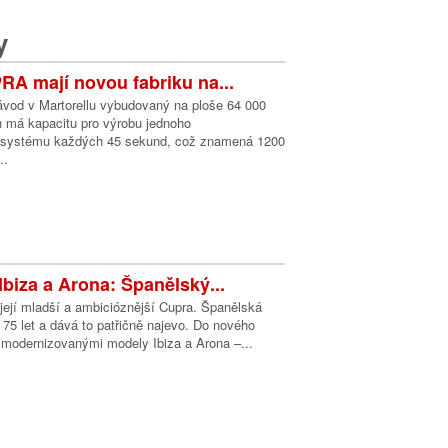
y
A mají novou fabriku na...
vod v Martorellu vybudovaný na ploše 64 000
h má kapacitu pro výrobu jednoho
 systému každých 45 sekund, což znamená 1200
..
biza a Arona: Španělský...
její mladší a ambicióznější Cupra. Španělská
 75 let a dává to patřičně najevo. Do nového
 modernizovanými modely Ibiza a Arona –...