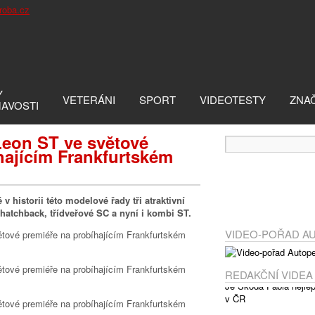
Y
VETERÁNI
SPORT
VIDEOTESTY
ZNA
MAVOSTI
eon ST ve světové
hajícím Frankfurtském
 historii této modelové řady tři atraktivní
 hatchback, třídveřové SC a nyní i kombi ST.
VIDEO-POŘAD A
REDAKČNÍ VIDEA