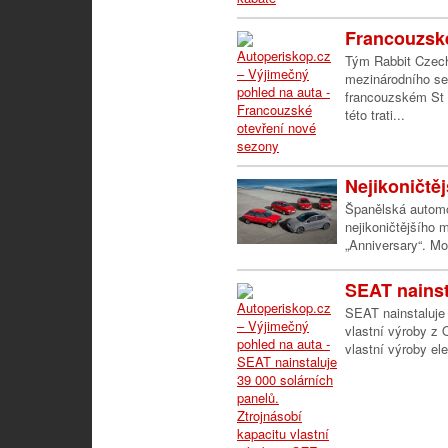
Francouzské
Tým Rabbit Czech
mezinárodního ser
francouzském St 
této trati...
Nejikoničtěj
Španělská automo
nejikoničtějšího 
„Anniversary“. Mo
SEAT nainsta
SEAT nainstaluje 
vlastní výroby z
vlastní výroby ele