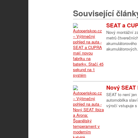
Související článk
SEAT a CUPR
Nový montážní zá
metrů čtverečníc
akumulátorového
akumulátorových.
Nový SEAT I
SEAT to není jen 
automobilka slaví
výročí vstupuje s