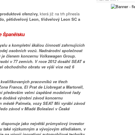
produktové ofenzivy,
která již na trh přinesla
o, pětidveřový Leon, třídveřový Leon SC a
ve Španělsku
slu s kompletní škálou činností zahrnujících
rodej osobních vozů. Nadnárodní společnost
a) je členem koncernu Volkswagen Group.
sobí v 77 zemích. V roce 2012 dosáhl SEAT s
l obchodního obratu ve výši více než 6
valifikovaných pracovníků ve třech
na Franca, El Prat de Llobregat a Martorell,
bí především velmi úspěšné modelové řady
a dodává výrobní závod koncernu
 městě Palmela, vozy SEAT Mii vyrábí závod
oledo závod v Mladé Boleslavi v České
disponuje jako největší průmyslový investor
u také výzkumným a vývojovým střediskem, v
e na vývoji inovativní automobilové techniky.