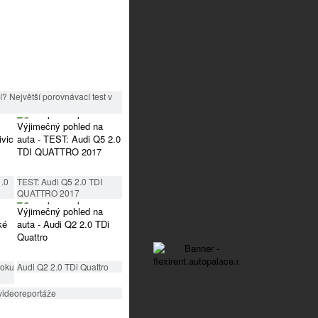
? Největší porovnávací test v
1.0
TEST: Audi Q5 2.0 TDI
QUATTRO 2017
roku
Audi Q2 2.0 TDi Quattro
videoreportáže