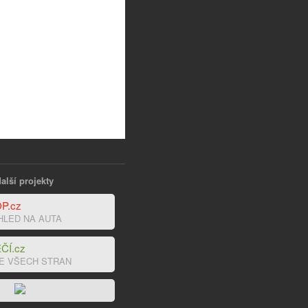
alší projekty
P.cz
HLED NA AUTA
ČÍ.cz
E VŠECH STRAN