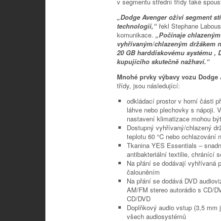
v segmentu střední třídy také spous
„Dodge Avenger oživí segment stř
technologií,“
řekl Stephane Labous
komunikace.
„Počínaje chlazeným
vyhřívaným/chlazeným držákem náp
20 GB harddiskovému systému , Do
kupujícího skutečně nažhaví.“
Mnohé prvky výbavy vozu Dodge 
třídy, jsou následující:
odkládací prostor v horní části p
láhve nebo plechovky s nápoji. V 
nastavení klimatizace mohou být
Dostupný vyhřívaný/chlazený dr
teplotu 60 °C nebo ochlazování n
Tkanina YES Essentials – snadno
antibakteriální textilie, chráníc
Na přání se dodávají vyhřívaná
čalouněním
Na přání se dodává DVD audioviz
AM/FM stereo autorádio s CD/D
CD/DVD
Doplňkový audio vstup (3,5 mm j
všech audiosystémů