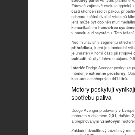
středový panel
ve tvaru písmene V,
Zároveň zajímavě evokuje typický z
části ukončen řadící pákou, případ
odshora začíná dvojicí výdechů klim
jenž může být doplněn multimediál
komunikačním
hands-free systém
v panelu audiosystému. Toto řešení 
Něčím „navíc“ v segmentu střední t
přihrádkou
, která je standardní vý
je umístěn v horní části přístrojov
ochladit
až čtyři láhve o objemu 0,5
Interiér
Dodge Avenger poskytuje poh
Interiér je
extrémně prostorný.
Obj
konkurenceschopných
441 litrů.
Motory poskytují vynika
spotřebu paliva
Dodge Avenger prodávaný v Evrop
motorem s objemem
2,0 l,
dalším
2,
a přeplňovaným
vznětovým
motore
Základní dvoulitrový zážehový moto