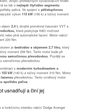
ktem, dvojicí protiběžných vyvažovacích hřídelí
ná se tak o
nejlepší čtyřválec segmentu
potřeby paliva. Ve spojení s
pětistupňovou
nejvyšší výkon
115 kW
(156 k) a točivý moment
á objem
2,4 l,
dvojité proměnné časování VVT a
vodovkou,
která poskytuje řidiči možnost
ňů nebo plně automatické řazení. Motor nabízí
ment 220 Nm.
motorem je
šestiválec s objemem 2,7 litru,
který
točivý moment 256 Nm. Tento motor bude při
ňovou samočinnou převodovkou
. Později se
vou samočinnou převodovkou.
kombinaci s
moderním turbodieselem o
n
103 kW
(140 k) a točivý moment 310 Nm. Motor
o řazenou
převodovkou. Tento vznětový motor
u spotřebu paliva.
t usnadňují a činí jej
 a funkčnímu interiéru nabízí Dodge Avenger