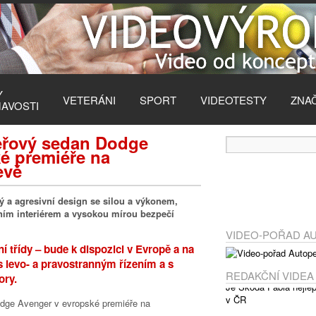
Y
VETERÁNI
SPORT
VIDEOTESTY
ZNA
MAVOSTI
eřový sedan Dodge
é premiéře na
evě
 a agresivní design se silou a výkonem,
vním interiérem a vysokou mírou bezpečí
VIDEO-POŘAD A
 třídy – bude k dispozici v Evropě a na
s levo- a pravostranným řízením a s
REDAKČNÍ VIDEA
ory.