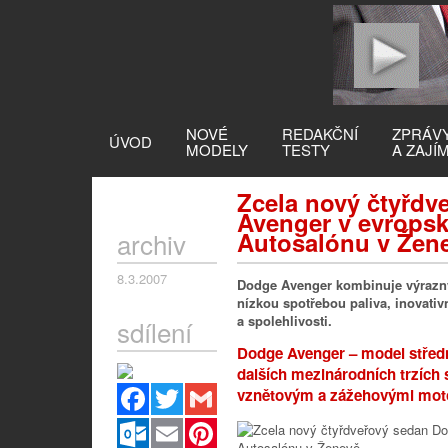
NOVÉ
REDAKČNÍ
ZPRÁV
ÚVOD
MODELY
TESTY
A ZAJÍ
Zcela nový čtyřdv
Avenger v evropsk
archiv
Autosalónu v Žen
8.3.2007
Dodge Avenger kombinuje výrazný
nízkou spotřebou paliva, inovati
a spolehlivosti.
sdílení
Dodge Avenger – model střední
dalších mezinárodních trzích 
Facebook
Twitter
Gmail
vznětovým a zážehovými mot
Outlook.com
Email
Pinterest