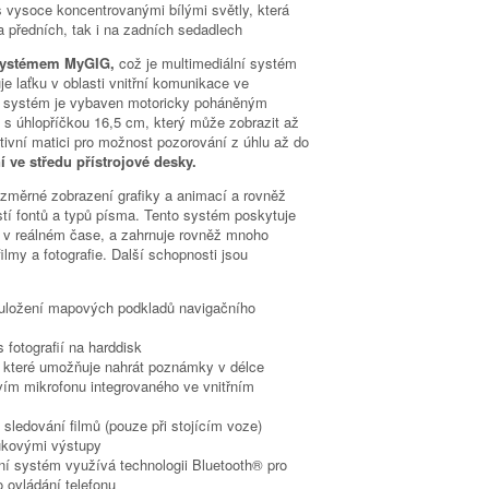
s vysoce koncentrovanými bílými světly, která
a předních, tak i na zadních sedadlech
ystémem MyGIG,
což je multimediální systém
e laťku v oblasti vnitřní komunikace ve
í
systém je vybaven motoricky poháněným
s úhlopříčkou 16,5 cm, který může zobrazit až
tivní matici pro možnost pozorování z úhlu až do
í ve středu přístrojové desky.
ozměrné zobrazení grafiky a animací a rovněž
tí fontů a typů písma. Tento systém poskytuje
e
v reálném čase, a zahrnuje rovněž mnoho
ilmy a fotografie. Další schopnosti jsou
 uložení mapových podkladů navigačního
fotografií na harddisk
které umožňuje nahrát poznámky v délce
vím mikrofonu integrovaného ve vnitřním
 sledování filmů (pouze při stojícím voze)
ukovými výstupy
í systém využívá technologii Bluetooth® pro
o ovládání telefonu