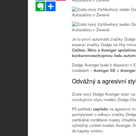
Evernote
Sdílet
Je to první automobil značky Dodge
expanzi značky Dodge na trhy mim
Caliber, Nitro a Avenger společn
konkurenceschopnou řadu automo
Dodge Avenger bude k dispozici v E
modelech –
Avenger SE
a
Avenge
Odvážný a agresivní st
Zcela nový Dodge Avenger staví na
vzrušujícím stylu modelu Dodge Ch
Při pohledu
zepředu
na agresivní t
pochybnosti o odkazu značky Dodge.
vertikálně rozdělené masky chladiče
výhrůžný vzhled modelu Avenger. Sv
do kapoty motoru.