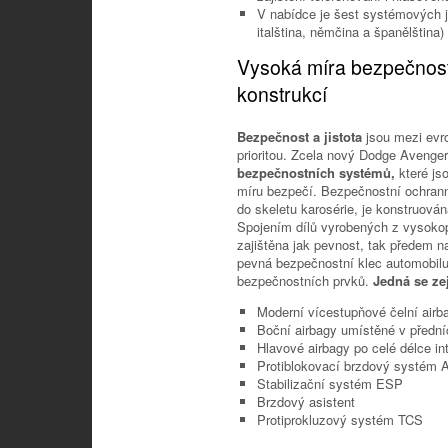
V nabídce je šest systémových ja
italština, němčina a španělština)
Vysoká míra bezpečnosti
konstrukcí
Bezpečnost a jistota
jsou mezi evr
prioritou. Zcela nový Dodge Avenge
bezpečnostních systémů,
které js
míru bezpečí. Bezpečnostní ochrann
do skeletu karosérie, je konstruová
Spojením dílů vyrobených z vysokop
zajištěna jak pevnost, tak předem
pevná bezpečnostní klec automobilu
bezpečnostních prvků.
Jedná se ze
Moderní vícestupňové čelní airb
Boční airbagy umístěné v předn
Hlavové airbagy po celé délce int
Protiblokovací brzdový systém
Stabilizační systém ESP
Brzdový asistent
Protiprokluzový systém TCS