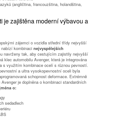
zyků (angličtina, francouzština, holandština,
 je zajištěna moderní výbavou a
opskými zájemci o vozidla střední třídy nejvyšší
r nabízí kombinaci
nejvyspělejších
ou navrženy tak, aby cestujícím zajistily nejvyšší
á klec automobilu Avenger, která je integrována
na s využitím kombinace ocelí s různou pevností.
evnostní a ultra vysokopevnostní oceli byla
 naprogramovaná schopnost deformace. Extrémně
 Avenger je doplněna o kombinaci standardních
jména o:
agy
ích sedadlech
eriéru
 ABS