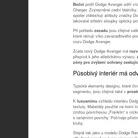
Boční
profil Dodge Avenger sdílí v
Charger. Zvýrazněné zadní blatníky,
spoiler ztělesňují atributy značky D
lakované střední sloupky opticky pro
Při pohledu
zezadu
jsou zřejmé vel
které rámují víko zavazadlového pro
vozu Dodge Avenger.
Zcela nový Dodge Avenger má
roz
přispívá k jeho atletickému výrazu,
zóny pro zvýšení ochrany cestujíc
Působivý interiér má od
Typické elementy designu, které č
segmentu, jsou zřejmé také v
prost
K
luxusnímu
vzhledu interiéru Dod
textury. Materiály použité na horní 
zrnitou povrchovou „Franklin“ s níz
s ostatními povrchy. Počínaje přístr
kruhy.
Stejně tak jako u modelu Dodge Ram