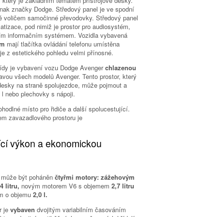
 který je základním tématem přístrojové desky.
nak značky Dodge. Středový panel je ve spodní
ně voličem samočinné převodovky. Středový panel
atizace, pod nimiž je prostor pro audiosystém,
ním informačním systémem. Vozidla vybavená
em
mají tlačítka ovládání telefonu umístěna
je z estetického pohledu velmi přínosné.
řídy je vybavení vozu Dodge Avenger
chlazenou
bavou všech modelů Avenger. Tento prostor, který
é desky na straně spolujezdce, může pojmout a
 l nebo plechovky s nápoji.
odlné místo pro řidiče a další spolucestující.
em zavazadlového prostoru je
jící výkon a ekonomickou
ě může být poháněn
čtyřmi motory: zážehovým
4 litru,
novým motorem V6 s objemem
2,7 litru
m o objemu
2,0 l.
r je
vybaven
dvojitým variabilním časováním