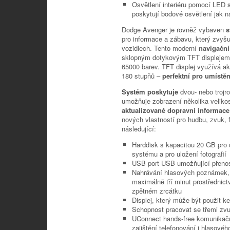
Osvětlení interiéru pomocí LED 
poskytují bodové osvětlení jak n
Dodge Avenger je rovněž vybaven
s
pro informace a zábavu, který zvyšuj
vozidlech. Tento moderní
navigačn
sklopným dotykovým TFT displejem 
65000 barev. TFT displej využívá ak
180 stupňů –
perfektní pro umístěn
Systém poskytuje
dvou- nebo trojr
umožňuje zobrazení několika velikos
aktualizované dopravní informac
nových vlastností pro hudbu, zvuk, f
následující:
Harddisk s kapacitou 20 GB pro
systému a pro uložení fotografií
USB port USB umožňující přenos 
Nahrávání hlasových poznámek, 
maximálně tří minut prostřednict
zpětném zrcátku
Displej, který může být použit ke
Schopnost pracovat se třemi zv
UConnect hands-free komunikačn
zajištění telefonování i hlasovéh