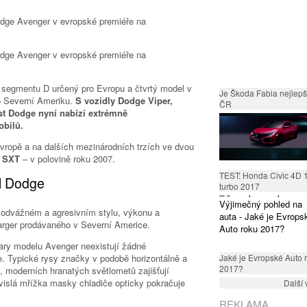
 segmentu D určený pro Evropu a čtvrtý model v
Je Škoda Fabia nejlepší
o Severní Ameriku.
S vozidly Dodge Viper,
ČR
ost Dodge nyní nabízí extrémně
bilů.
vropě a na dalších mezinárodních trzích ve dvou
r SXT
– v polovině roku 2007.
TEST: Honda Civic 4D 
yl Dodge
turbo 2017
 odvážném a agresivním stylu, výkonu a
arger prodávaného v Severní Americe.
vary modelu Avenger neexistují žádné
 Typické rysy značky v podobě horizontálně a
Jaké je Evropské Auto 
2017?
, moderních hranatých světlometů zajišťují
islá mřížka masky chladiče opticky pokračuje
Další 
REKLAMA