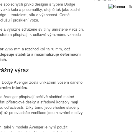
íce společných prvků designu s typem Dodge
 velká kola a pneumatiky, stejně tak jako zadní
odge – troufalost, sílu a výkonnost. Černě
dlužují prosklení vozu.
ké a výrazné sdružené svítilny umístěné v rozích,
storu a přispívají k celkově výraznému vzhledu
vor
2765 mm a rozchod kol 1570 mm, což
zlepšuje stabilitu a maximalizuje deformační
ích.
vážný výraz
iní Dodge Avenger zcela unikátním vozem daného
orném interiéru.
ge Avenger přispívají pečlivě sladěné matné
části přístrojové desky a středové konzoly mají
kou odrazivostí. Díky tomu jsou vhodně sladěny
oji až po ovladače ventilace jsou hlavními motivy
, také v modelu Avenger je nyní použit