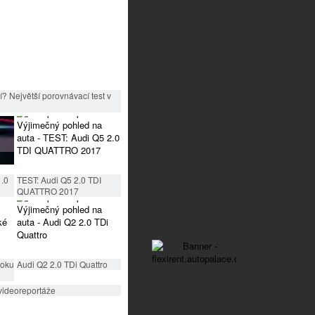
? Největší porovnávací test v
1.0
TEST: Audi Q5 2.0 TDI
QUATTRO 2017
roku
Audi Q2 2.0 TDi Quattro
videoreportáže