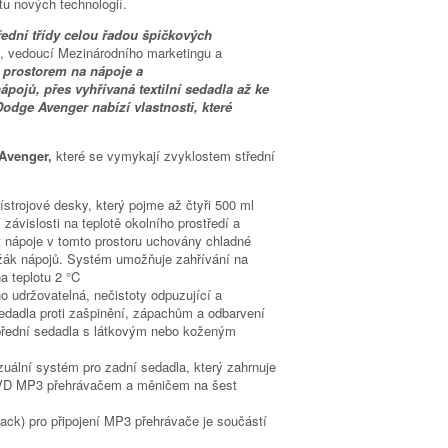
tu nových technologií.
ední třídy celou řadou špičkových
, vedoucí Mezinárodního marketingu a
 prostorem na nápoje a
ojů, přes vyhřívaná textilní sedadla až ke
dge Avenger nabízí vlastnosti, které
Avenger,
které se vymykají zvyklostem střední
řístrojové desky, který pojme až čtyři 500 ml
závislosti na teplotě okolního prostředí a
 nápoje v tomto prostoru uchovány chladné
žák nápojů. Systém umožňuje zahřívání na
a teplotu 2 °C
 udržovatelná, nečistoty odpuzující a
í sedadla proti zašpinění, zápachům a odbarvení
 přední sedadla s látkovým nebo koženým
uální systém pro zadní sedadla, který zahrnuje
VD MP3 přehrávačem a měničem na šest
ack) pro připojení MP3 přehrávače je součástí