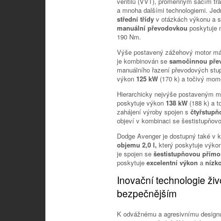
ventilů (VVT), proměnným sacím tra
a mnoha dalšími technologiemi. Jed
střední třídy
v otázkách výkonu a s
manuální převodovkou
poskytuje 
190 Nm.
Výše postavený zážehový motor m
je kombinován se
samočinnou pře
manuálního řazení převodových stup
výkon
125 kW
(170 k) a točivý mo
Hierarchicky nejvýše postaveným 
poskytuje výkon
138 kW
(188 k) a 
zahájení výroby spojen s
čtyřstup
objeví v kombinaci se šestistupňo
Dodge Avenger je dostupný také v 
objemu 2,0 l,
který poskytuje výko
je spojen se
šestistupňovou přím
poskytuje
excelentní výkon
a
nízko
Inovační technologie živo
bezpečnějším
K odvážnému a agresivnímu designu