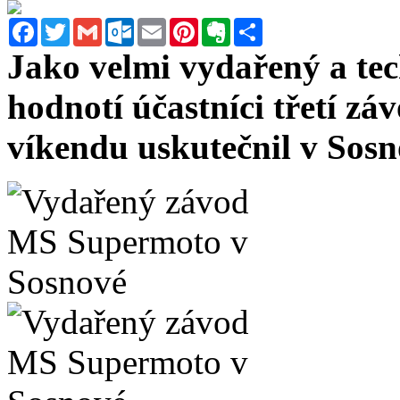
Facebook
Twitter
Gmail
Outlook.com
Email
Pinterest
Evernote
Sdílet
Jako velmi vydařený a te
hodnotí účastníci třetí z
víkendu uskutečnil v Sosn