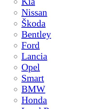
Kia
Nissan
Škoda
Bentley
Ford
Lancia
Opel
Smart
BMW
Honda