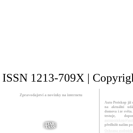
ISSN 1213-709X | Copyright
Zpravodajství a novinky na internetu
Auto Periskop již 
na aktuální udá
domova i ze světa.
testuje, do
autoperiskop@aut
předložit našim p
Ochrana osobních