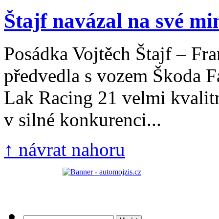
Štajf navázal na své min
Posádka Vojtěch Štajf – Fra
předvedla s vozem Škoda F
Lak Racing 21 velmi kvalit
v silné konkurenci...
↑ návrat nahoru
Vyhledávání