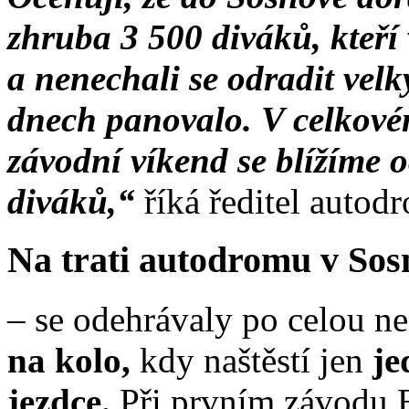
zhruba 3 500 diváků, kteří 
a nenechali se odradit vel
dnech panovalo. V celkovém
závodní víkend se blížíme 
diváků,“
říká ředitel auto
Na trati autodromu v Sos
– se odehrávaly po celou n
na kolo,
kdy naštěstí jen
je
jezdce.
Při prvním závodu 