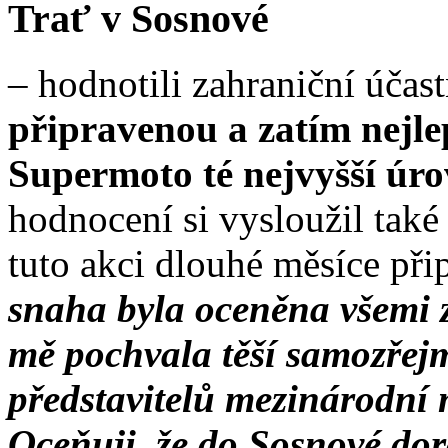
Trať v Sosnové
– hodnotili zahraniční účas
připravenou a zatím nejlep
Supermoto té nejvyšší úro
hodnocení si vysloužil také
tuto akci dlouhé měsíce při
snaha byla oceněna všemi 
mě pochvala těší samozřej
představitelů mezinárodní
Oceňuji, že do Sosnové dor