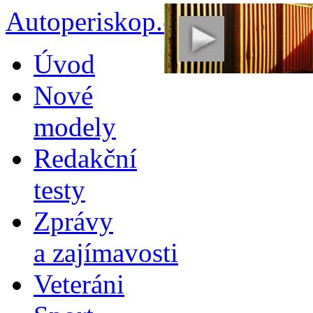
Autoperiskop.cz – Výjimeč
Přejít
Úvod
k
obsahu
Nové
webu
modely
Redakční
testy
Zprávy
a zajímavosti
Veteráni