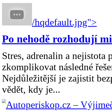
/hqdefault.jpg">
Po nehodě rozhodují mi
Stres, adrenalin a nejistot
zkomplikovat následné řešen
Nejdůležitější je zajistit b
vědět, kdy je...