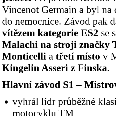
Vincenot Germain a byl na o
do nemocnice. Závod pak d
vítězem kategorie ES2
se 
Malachi na stroji značky 
Monticelli
a
třetí místo
v M
Kingelin Asseri z Finska.
Hlavní závod S1 – Mistrov
vyhrál lídr průběžné kl
motocyklu TM