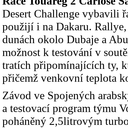
Race Touareg 2 Carlose S
Desert Challenge vybavili 
použijí i na Dakaru. Rallye,
dunách okolo Dubaje a Abu
možnost k testování v sout
tratích připomínajících ty, 
přičemž venkovní teplota ko
Závod ve Spojených arabský
a testovací program týmu 
poháněný 2,5litrovým turb