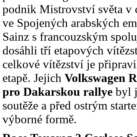
podnik Mistrovství světa v c
ve Spojených arabských emi
Sainz s francouzským spol
dosáhli tří etapových vítězs
celkové vítězství je připrav
etapě. Jejich
Volkswagen Ra
pro Dakarskou rallye
byl 
soutěže a před ostrým start
výborné formě.