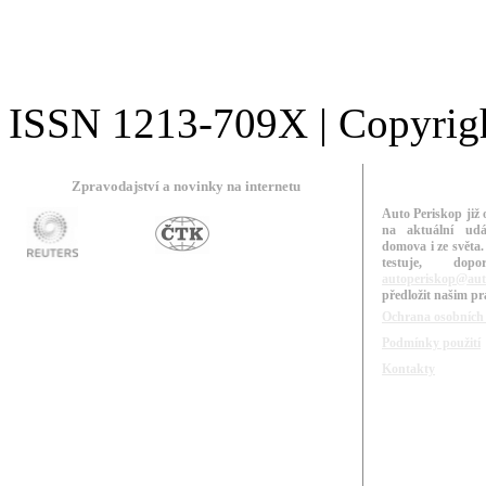
ISSN 1213-709X | Copyright
Zpravodajství a novinky na internetu
Auto Periskop již 
na aktuální udá
domova i ze světa.
testuje, do
autoperiskop@aut
předložit našim p
Ochrana osobních
Podmínky použití
Kontakty