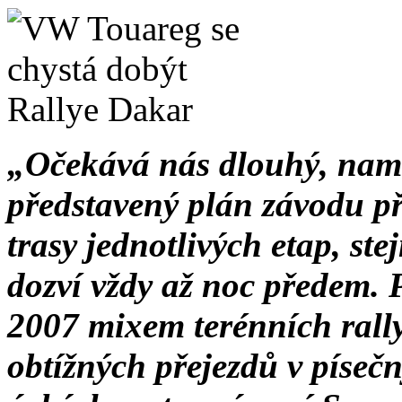
„Očekává nás dlouhý, nam
představený plán závodu p
trasy jednotlivých etap, ste
dozví vždy až noc předem. 
2007 mixem terénních rall
obtížných přejezdů v píse