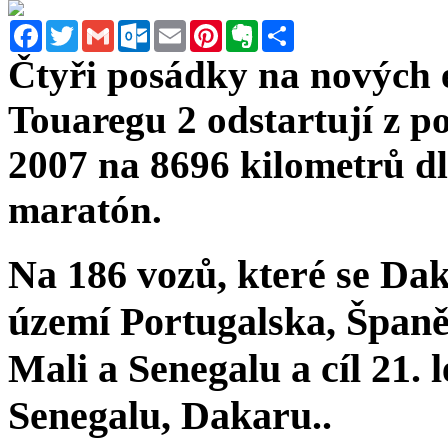
Facebook
Twitter
Gmail
Outlook.com
Email
Pinterest
Evernote
Sdílet
Čtyři posádky na nových 
Touaregu 2 odstartují z p
2007 na 8696 kilometrů dl
maratón.
Na 186 vozů, které se Dak
území Portugalska, Španě
Mali a Senegalu a cíl 21.
Senegalu, Dakaru..