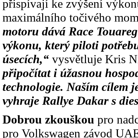
přispívají ke zvýšení výko
maximálního točivého mom
motoru dává Race Touaregu
výkonu, který piloti potřeb
úsecích,“
vysvětluje Kris 
připočítat i úžasnou hospo
technologie. Naším cílem j
vyhraje Rallye Dakar s di
Dobrou zkouškou
pro nadc
pro Volkswagen závod UAE 