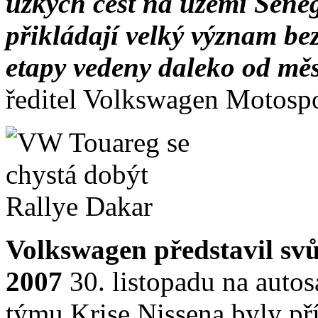
úzkých cest na území Seneg
přikládají velký význam bez
etapy vedeny daleko od měs
ředitel Volkswagen Motospo
Volkswagen představil svů
2007
30. listopadu na auto
týmu Krise Nissena byly př