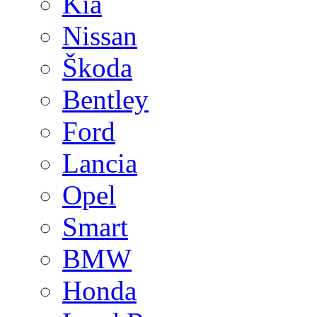
Kia
Nissan
Škoda
Bentley
Ford
Lancia
Opel
Smart
BMW
Honda