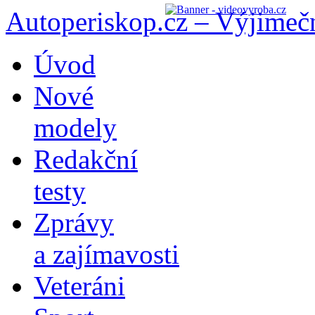
Autoperiskop.cz – Výjimeč
Přejít
Úvod
k
obsahu
Nové
webu
modely
Redakční
testy
Zprávy
a zajímavosti
Veteráni