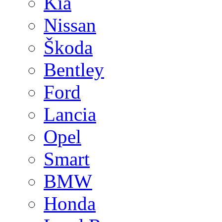
Kia
Nissan
Škoda
Bentley
Ford
Lancia
Opel
Smart
BMW
Honda