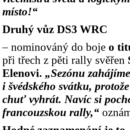
místo!“
Druhý vůz DS3 WRC
– nominováný do boje
o ti
při třech z pěti rally svěřen
Elenovi.
„Sezónu zahájíme
i švédského svátku, protože
chuť vyhrát. Navíc si poch
francouzskou rally,“
ozná
Hodné zaznamenání je to, 