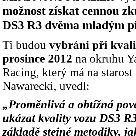
možnost získat cennou zk
DS3 R3 dvěma mladým pi
Ti budou
vybráni pří kvali
prosince 2012
na okruhu Y
Racing, který má na staros
Nawarecki, uvedl:
„Proměnlivá a obtížná po
ukázat kvality vozu DS3 R3
základě stejné metodiky, j