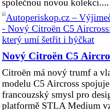
společnou novou kolekci....
Nový Citroën C5 Aircros
Citroën má nový trumf a vl
modelu C5 Aircross spojuje
francouzský smysl pro desig
platformě STLA Medium vzn