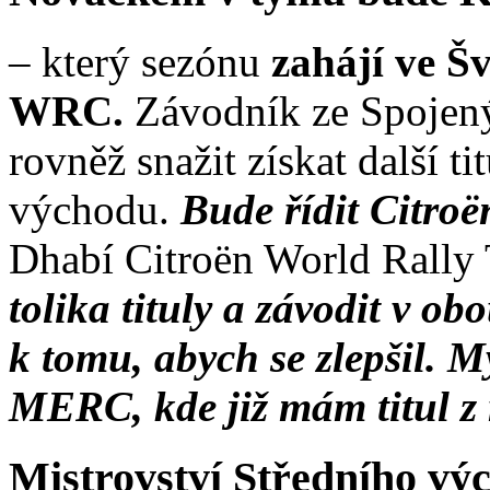
– který sezónu
zahájí ve Šv
WRC.
Závodník ze Spojený
rovněž snažit získat další t
východu.
Bude řídit Citr
Dhabí Citroën World Rally
tolika tituly a závodit v 
k tomu, abych se zlepšil. M
MERC, kde již mám titul z
Mistrovství Středního vý