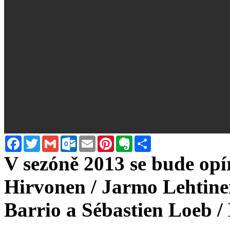
Facebook
Twitter
Gmail
Outlook.com
Email
Pinterest
Evernote
Sdílet
V sezóně 2013 se bude opí
Hirvonen / Jarmo Lehtinen
Barrio a Sébastien Loeb /