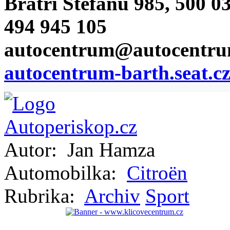
Bratří Štefanů 985, 500 0
494 945 105
autocentrum@autocentru
autocentrum-barth.seat.cz
Autor:
Jan Hamza
Automobilka:
Citroën
Rubrika:
Archiv
Sport