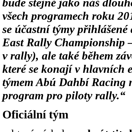
bude stejně jako náš dlouh
všech programech roku 201
se účastní týmy přihláše
East Rally Championship –
v rally), ale také během z
které se konají v hlavních
týmem Abú Dahbí Racing m
program pro piloty rally.“
Oficiální tým