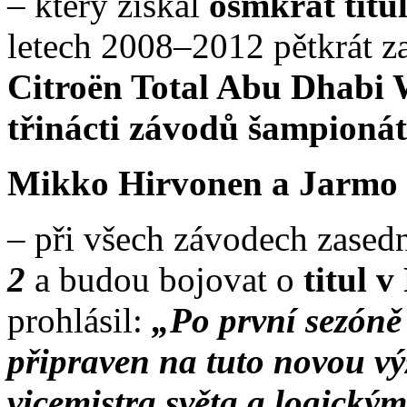
– který získal
osmkrát titul
letech 2008–2012 pětkrát za
Citroën Total Abu Dhabi 
třinácti závodů šampionátu
Mikko Hirvonen a Jarmo 
– při všech závodech zased
2
a budou bojovat o
titul 
prohlásil:
„Po první sezóně
připraven na tuto novou výz
vicemistra světa a logickým