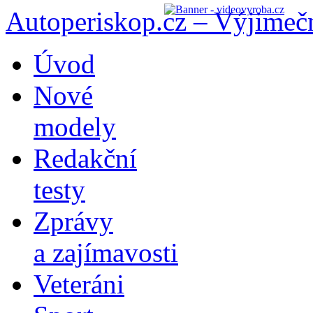
Autoperiskop.cz – Výjimeč
Přejít
Úvod
k
obsahu
Nové
webu
modely
Redakční
testy
Zprávy
a zajímavosti
Veteráni