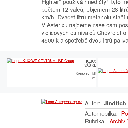
Fighter“ používá hned čtyři tyto 
počtem 12 válců, objemem 28 litrů
km/h. Dvacet litrů metanolu stačí
V Asterixu najdeme zase osm po
vidlicových osmiválců Chevrolet 
4500 k a spotřebě dvou litrů pali
KLÍČOVÉ CENTRUM
VÁŠ KLÍČOVÝ PARTNER
Kompletní klíčařský sortiment vče
výroby autoklíčů
Autor:
Jindřich 
Automobilka:
Po
Rubrika:
Archiv