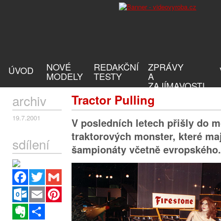
NOVÉ
REDAKČNÍ
ZPRÁVY
ÚVOD
MODELY
TESTY
A
ZAJÍMAVOSTI
archiv
Tractor Pulling
19.7.2001
V posledních letech přišly do 
traktorových monster, které maj
sdílení
šampionáty včetně evropského.
Facebook
Twitter
Gmail
Outlook.com
Email
Pinterest
Evernote
Sdílet