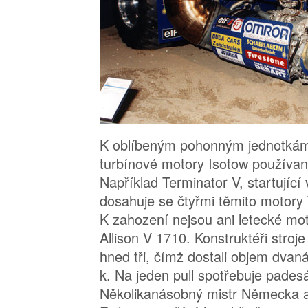
K oblíbeným pohonným jednotkám 
turbínové motory Isotow používané
Například Terminator V, startující 
dosahuje se čtyřmi těmito motory
K zahození nejsou ani letecké mot
Allison V 1710. Konstruktéři stroj
hned tři, čímž dostali objem dvaná
k. Na jeden pull spotřebuje padesá
Několikanásobný mistr Německa 