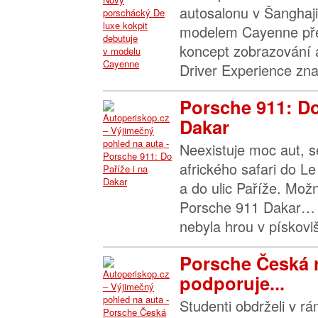
autosalonu v Šanghaj
modelem Cayenne před
koncept zobrazování 
Driver Experience zn
Porsche 911: Do
Dakar
Neexistuje moc aut, s
afrického safari do L
a do ulic Paříže. Mož
Porsche 911 Dakar… 
nebyla hrou v pískoviš
Porsche Česká 
podporuje...
Studenti obdrželi v 