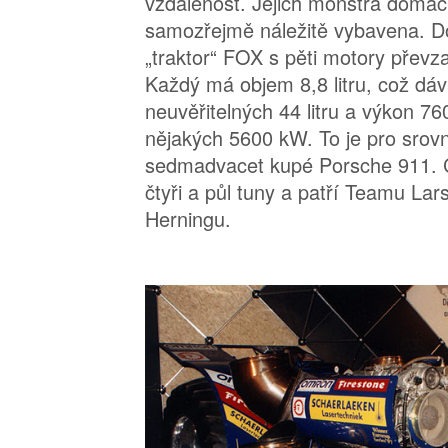
vzdálenost. Jejich monstra domácí
samozřejmě náležitě vybavena. D
„traktor“ FOX s pěti motory převz
Každý má objem 8,8 litru, což d
neuvěřitelných 44 litru a výkon 76
nějakých 5600 kW. To je pro srovná
sedmadvacet kupé Porsche 911. C
čtyři a půl tuny a patří Teamu La
Herningu.