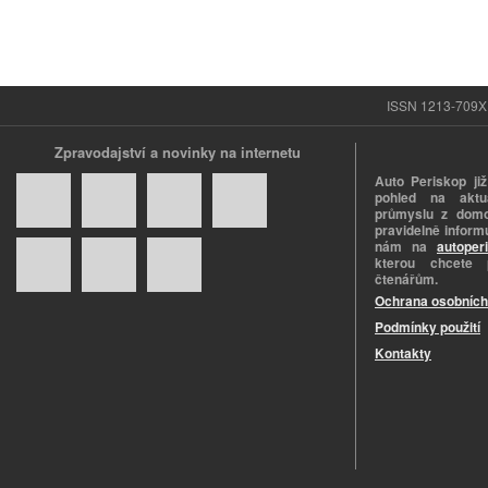
ISSN 1213-709X |
Zpravodajství a novinky na internetu
Auto Periskop již
pohled na aktuá
průmyslu z domo
pravidelně informu
nám na
autoper
kterou chcete 
čtenářům.
Ochrana osobních
Podmínky použití
Kontakty