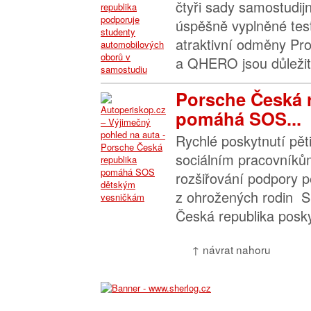
čtyři sady samostudij
úspěšně vyplněné test
atraktivní odměny Pr
a QHERO jsou důležit
Porsche Česká 
pomáhá SOS...
Rychlé poskytnutí pě
sociálním pracovník
rozšiřování podpory p
z ohrožených rodin S
Česká republika poskyt
↑ návrat nahoru