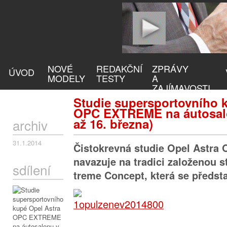
NOVÉ
REDAKČNÍ
ZPRÁVY
ÚVOD
MODELY
TESTY
A
ZAJÍMAVOSTI
Studie supersportovního 
OPC EXTREME na áutosalo
až 16. března)
archiv
31.1.2014
Čistokrevná studie Opel Astr
navazuje na tradici založenou s
sdílení
treme Concept, která se předsta