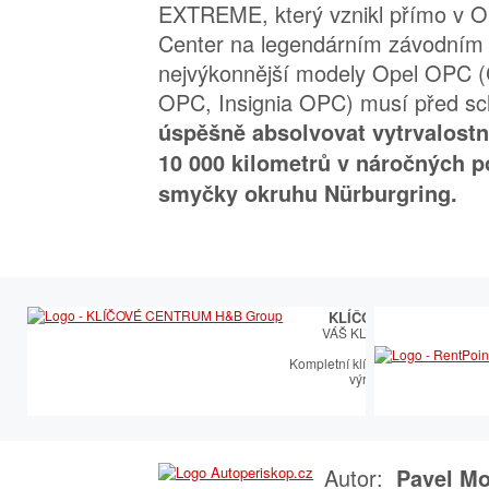
EXTREME, který vznikl přímo v O
Center na legendárním závodním
nejvýkonnější modely Opel OPC 
OPC, Insignia OPC) musí před sc
úspěšně absolvovat vytrvalostní
10 000 kilometrů v náročných 
smyčky okruhu Nürburgring.
KLÍČOVÉ CENTRUM
VÁŠ KLÍČOVÝ PARTNER
Kompletní klíčařský sortiment vče
výroby autoklíčů
Autor:
Pavel Mo