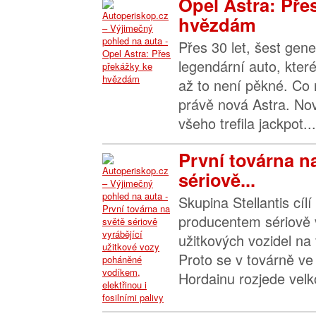
Opel Astra: Pře
hvězdám
Přes 30 let, šest gene
legendární auto, které
až to není pěkné. Co 
právě nová Astra. No
všeho trefila jackpot...
První továrna n
sériově...
Skupina Stellantis cílí
producentem sériově
užitkových vozidel na
Proto se v továrně v
Hordainu rozjede velk