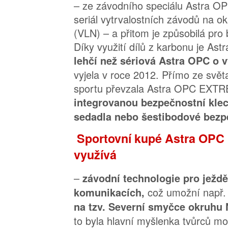
– ze závodního speciálu Astra O
seriál vytrvalostních závodů na o
(VLN) – a přitom je způsobilá pro 
Díky využití dílů z karbonu je 
lehčí než sériová Astra OPC o 
vyjela v roce 2012. Přímo ze svě
sportu převzala Astra OPC EXTR
integrovanou bezpečnostní klec
sedadla nebo šestibodové bezp
Sportovní kupé Astra OP
využívá
–
závodní technologie pro ježdě
což umožní např. 
komunikacích,
na tzv. Severní smyčce okruhu 
to byla hlavní myšlenka tvůrců m