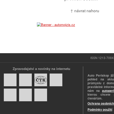
↑ návrat nahoru
ISSN 1213-709X |
Zpravodajství a novinky na internetu
Auto Periskop již
pohled na aktuá
průmyslu z domo
pravidelně informu
nám na
autoper
kterou chcete 
čtenářům.
Ochrana osobních
Podmínky použití