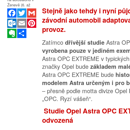
Stejně jako tehdy i nyní pů
Facebook
Twitter
Gmail
závodní automobil adaptova
Outlook.com
Email
Pinterest
provoz.
Evernote
Sdílet
Zatímco
Astra OP
dřívější studie
vyrobena pouze v jediném exem
Astra OPC EXTREME v typických 
značky Opel bude
základem malé
Astra OPC EXTREME bude
histo
modelem Astra určeným i pro bě
– přesně podle motta divize Opel
„OPC. Ryzí vášeň“.
Studie Opel Astra OPC EX
odvozená