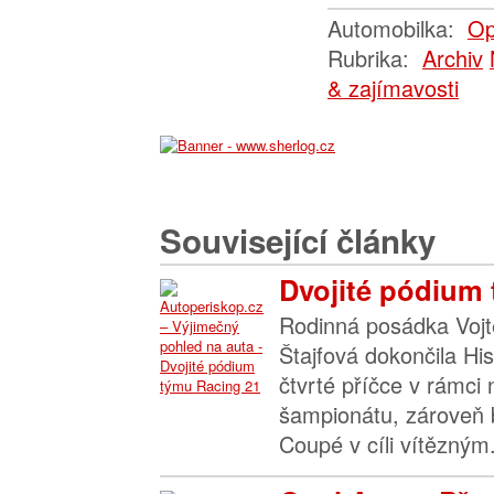
Automobilka:
Op
Rubrika:
Archiv
& zajímavosti
Související články
Dvojité pódium
Rodinná posádka Vojt
Štajfová dokončila His
čtvrté příčce v rámci
šampionátu, zároveň b
Coupé v cíli vítězným.