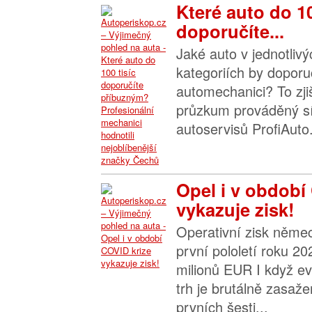
Které auto do 10
doporučíte...
Jaké auto v jednotliv
kategoriích by dopor
automechanici? To zjiš
průzkum prováděný sí
autoservisů ProfiAuto.
Opel i v období
vykazuje zisk!
Operativní zisk něme
první pololetí roku 2
milionů EUR I když e
trh je brutálně zasaž
prvních šesti...