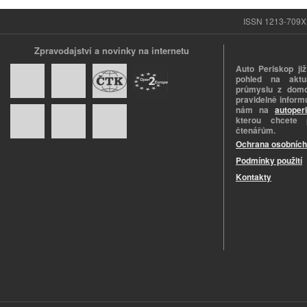
ISSN 1213-709X |
Zpravodajství a novinky na internetu
Auto Periskop již
pohled na aktuá
průmyslu z domo
pravidelně informu
nám na
autoper
kterou chcete 
čtenářům.
Ochrana osobních
Podmínky použití
Kontakty