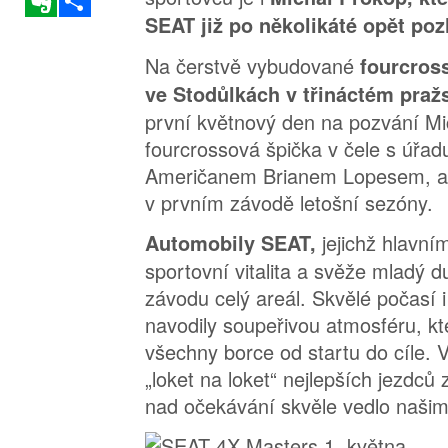
SEAT již po několikáté opět pozl
Na čerstvě vybudované
fourcross
ve Stodůlkách v třináctém pr
první květnový den na pozvání Mi
fourcrossová špička v čele s úřad
Američanem Brianem Lopesem, aby
v prvním závodě letošní sezóny.
jejichž hlavní
Automobily SEAT,
sportovní vitalita a svěže mladý d
závodu celý areál. Skvělé počasí i
navodily soupeřivou atmosféru, kt
všechny borce od startu do cíle. 
„loket na loket“ nejlepších jezdců
nad očekávání skvěle vedlo naši