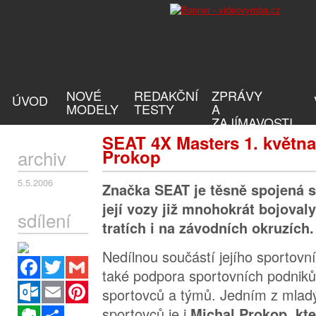
NOVÉ
REDAKČNÍ
ZPRÁVY
ÚVOD
MODELY
TESTY
A
ZAJÍMAVOSTI
SEAT 4X Masters 1. května
archiv
Prokop
5.5.2006
Značka SEAT je těsně spojená s
její vozy již mnohokrát bojoval
sdílení
tratích i na závodních okruzích.
Nedílnou součástí jejího sportovn
Facebook
Twitter
Gmail
také podpora sportovních podniků 
Outlook.com
Email
Pinterest
sportovců a týmů. Jedním z mlad
sportovců je i
Evernote
Sdílet
Michal Prokop, kt