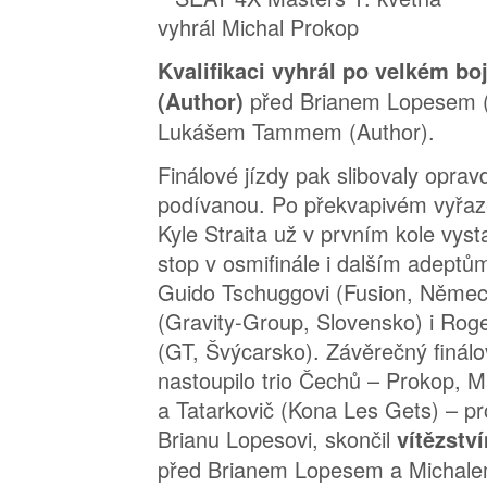
Kvalifikaci vyhrál po velkém bo
před Brianem Lopesem (
(Author)
Lukášem Tammem (Author).
Finálové jízdy pak slibovaly opra
podívanou. Po překvapivém vyřaze
Kyle Straita už v prvním kole vys
stop v osmifinále i dalším adeptů
Guido Tschuggovi (Fusion, Německo
(Gravity-Group, Slovensko) i Rog
(GT, Švýcarsko). Závěrečný finál
nastoupilo trio Čechů – Prokop, 
a Tatarkovič (Kona Les Gets) – pr
Brianu Lopesovi, skončil
vítězstv
před Brianem Lopesem a Michal