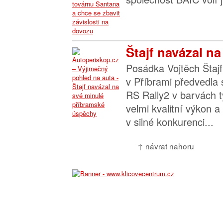
Štajf navázal na
Posádka Vojtěch Štajf
v Příbrami předvedla
RS Rally2 v barvách 
velmi kvalitní výkon a
v silné konkurenci...
↑ návrat nahoru