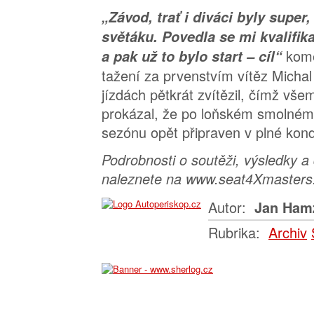
„Závod, trať i diváci byly super,
světáku. Povedla se mi kvalifika
kome
a pak už to bylo start – cíl“
tažení za prvenstvím vítěz Michal 
jízdách pětkrát zvítězil, čímž vš
prokázal, že po loňském smolném 
sezónu opět připraven v plné kond
Podrobnosti o soutěži, výsledky a
naleznete na www.seat4Xmasters
Autor:
Jan Ham
Rubrika:
Archiv