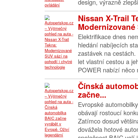
design, výrazně zlepšil
Nissan X-Trail T
Modernizované 
Elektrifikace dnes n
hledání nabíjecích sta
zastávek na cestách. 
let vlastní cestou a j
POWER nabízí něco m
Čínská automob
začne...
Evropské automobilky 
obávají rostoucí konk
Zatímco dosud většin
dovážela hotové autom
společnost BAIC volí ji