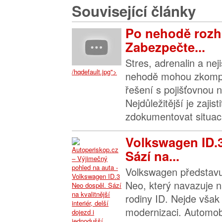
Související články
Po nehodě rozh
Zabezpečte...
Stres, adrenalin a nej
/hqdefault.jpg">
nehodě mohou zkompl
řešení s pojišťovnou n
Nejdůležitější je zajis
zdokumentovat situaci 
Volkswagen ID.
Sází na...
Volkswagen představu
Neo, který navazuje n
rodiny ID. Nejde však 
modernizaci. Automob