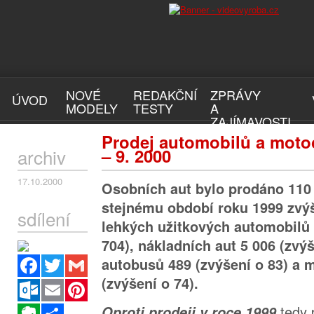
NOVÉ
REDAKČNÍ
ZPRÁVY
ÚVOD
MODELY
TESTY
A
ZAJÍMAVOSTI
Prodej automobilů a motoc
archiv
– 9. 2000
17.10.2000
Osobních aut bylo prodáno 110 
stejnému období roku 1999 zvýš
sdílení
lehkých užitkových automobilů 
704), nákladních aut 5 006 (zvýš
Facebook
Twitter
Gmail
autobusů 489 (zvýšení o 83) a 
(zvýšení o 74).
Outlook.com
Email
Pinterest
tedy 
Evernote
Sdílet
Oproti prodeji v roce 1999