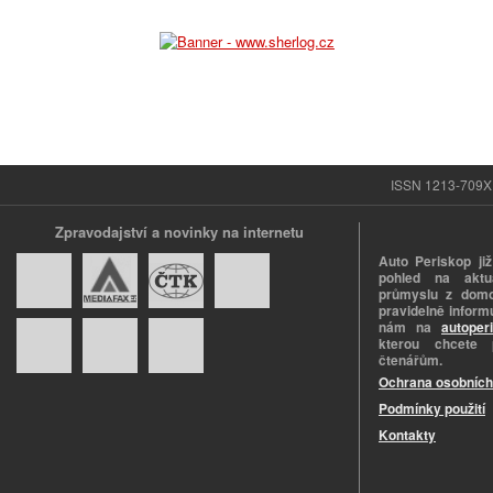
ISSN 1213-709X |
Zpravodajství a novinky na internetu
Auto Periskop již
pohled na aktuá
průmyslu z domo
pravidelně informu
nám na
autoper
kterou chcete 
čtenářům.
Ochrana osobních
Podmínky použití
Kontakty