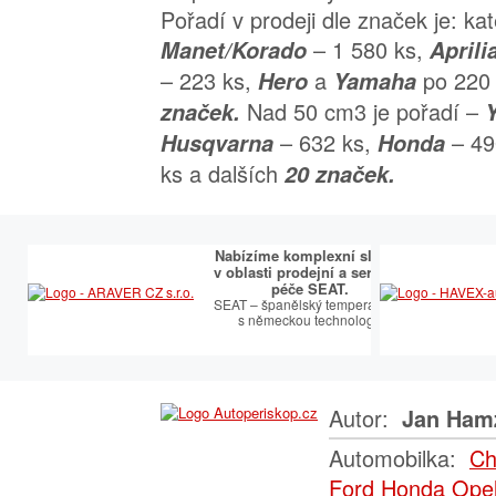
Pořadí v prodeji dle značek je: k
– 1 580 ks,
Manet/Korado
Aprili
– 223 ks,
a
po 220 
Hero
Yamaha
Nad 50 cm3 je pořadí –
značek.
– 632 ks,
– 49
Husqvarna
Honda
ks a dalších
20 značek.
Nabízíme komplexní služby
v oblasti prodejní a servisní
péče SEAT.
SEAT – španělský temperament
s německou technologií
Autor:
Jan Ham
Automobilka:
Ch
Ford
Honda
Ope