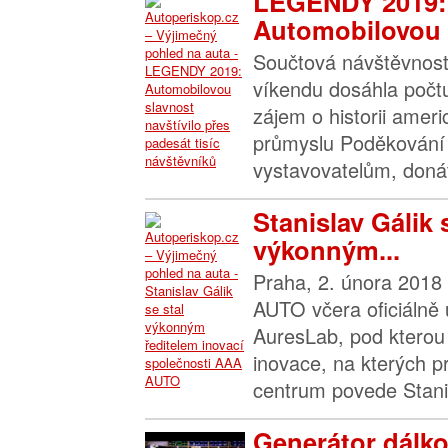
LEGENDY 2019:
Automobilovou s
Součtová návštěvnos
víkendu dosáhla počt
zájem o historii amer
průmyslu Poděkování
vystavovatelům, doná
Stanislav Gálik 
výkonným...
Praha, 2. února 2018
AUTO včera oficiálně
AuresLab, pod kterou 
inovace, na kterých p
centrum povede Stanis
Generátor dálk