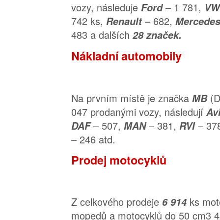
vozy, následuje
– 1 781,
Ford
V
742 ks,
– 682,
Renault
Mercede
483 a dalších
28 značek.
Nákladní automobily
Na prvním místě je značka
(D
MB
047 prodanými vozy, následují
Av
– 507,
– 381,
– 37
DAF
MAN
RVI
– 246 atd.
Prodej motocyklů
Z celkového prodeje
ks moto
6 914
mopedů a motocyklů do 50 cm3 4