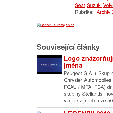
Seat
Suzuki
Volv
Rubrika:
Archiv
Související články
Logo znázorňují
jména
Peugeot S.A. („Skupin
Chrysler Automobiles
FCAU / MTA: FCA) dne
skupiny Stellantis, no
vzejde z jejich fúze 5