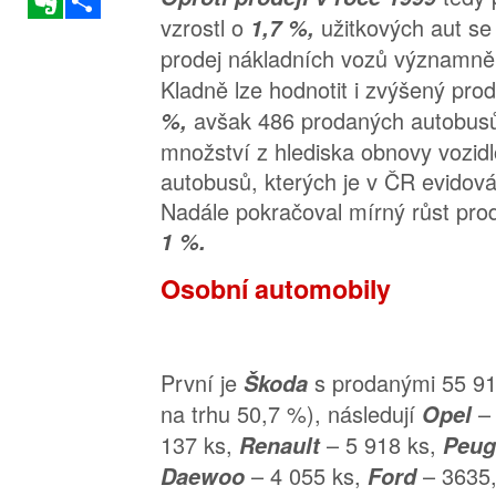
vzrostl o
užitkových aut se 
1,7 %,
prodej nákladních vozů významně 
Kladně lze hodnotit i zvýšený pro
avšak 486 prodaných autobusů
%,
množství z hlediska obnovy vozid
autobusů, kterých je v ČR evidov
Nadále pokračoval mírný růst pro
1 %.
Osobní automobily
První je
s prodanými 55 91
Škoda
na trhu 50,7 %), následují
–
Opel
137 ks,
– 5 918 ks,
Renault
Peug
– 4 055 ks,
– 3635
Daewoo
Ford