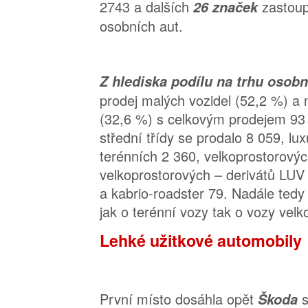
2743 a dalších
zastou
26 značek
osobních aut.
Z hlediska podílu na trhu osob
prodej malých vozidel (52,2 %) a n
(32,6 %) s celkovým prodejem 93
střední třídy se prodalo 8 059, lu
terénních 2 360, velkoprostorový
velkoprostorových – derivátů LUV
a kabrio-roadster 79. Nadále tedy
jak o terénní vozy tak o vozy velk
Lehké užitkové automobily
První místo dosáhla opět
Škoda