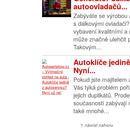
autoovladačů...
Zabýváte se výrobou a
s dálkovými ovladači? 
vybavení kvalitními a 
může značně ulehčit p
Takovým...
Autoklíče jedin
Nyní...
Pokud jste majitelem 
Vás týká problém poři
jejich duplikátů. Prod
současnosti zabývají 
také mnohé...
↑ návrat nahoru