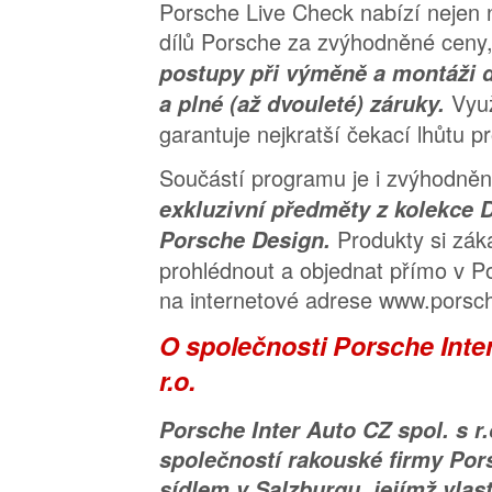
Porsche Live Check nabízí nejen n
dílů Porsche za zvýhodněné ceny,
postupy při výměně a montáži d
Využ
a plné (až dvouleté) záruky.
garantuje nejkratší čekací lhůtu p
Součástí programu je i zvýhodně
exkluzivní předměty z kolekce D
Produkty si zá
Porsche Design.
prohlédnout a objednat přímo v 
na internetové adrese www.porsch
O společnosti Porsche Inter
r.o.
Porsche Inter Auto CZ spol. s r
společností rakouské firmy Por
sídlem v Salzburgu, jejímž vlas