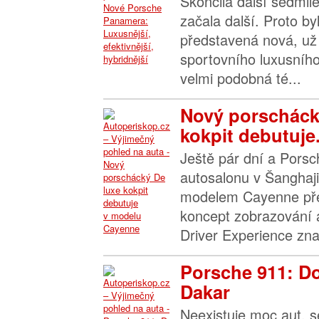
Skončila další sedmi
začala další. Proto by
představená nová, už 
sportovního luxusníh
velmi podobná té...
Nový porscháck
kokpit debutuje.
Ještě pár dní a Pors
autosalonu v Šanghaj
modelem Cayenne před
koncept zobrazování 
Driver Experience zn
Porsche 911: Do
Dakar
Neexistuje moc aut, s