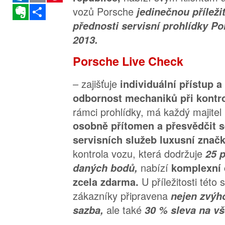
Evernote
Sdílet
vozů Porsche
jedinečnou příleži
přednosti servisní prohlídky P
2013.
Porsche Live Check
– zajišťuje
individuální přístup a
odbornost mechaniků při kontr
rámci prohlídky, má každý majitel p
osobně přítomen a přesvědčit se
servisních služeb luxusní znač
kontrola vozu, která dodržuje
25 
nabízí
daných bodů,
komplexní 
U příležitosti této 
zcela zdarma.
zákazníky připravena
nejen zvýh
ale také
sazba,
30 % sleva na vš