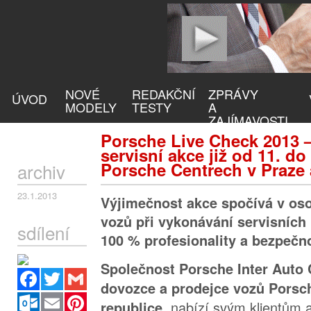
NOVÉ
REDAKČNÍ
ZPRÁVY
ÚVOD
MODELY
TESTY
A
ZAJÍMAVOSTI
Porsche Live Check 2013 –
servisní akce již od 11. do
Porsche Centrech v Praze 
archiv
23.1.2013
Výjimečnost akce spočívá v oso
vozů při vykonávání servisních
sdílení
100 % profesionality a bezpečno
Společnost Porsche Inter Auto 
Facebook
Twitter
Gmail
dovozce a prodejce vozů Porsc
Outlook.com
Email
Pinterest
nabízí svým klientům 
republice,