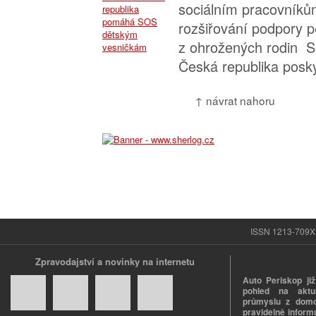
sociálním pracovník
rozšiřování podpory p
z ohrožených rodin S
Česká republika poskyt
↑ návrat nahoru
ISSN 1213-709X |
Zpravodajství a novinky na internetu
Auto Periskop již
pohled na aktuá
průmyslu z domo
pravidelně informu