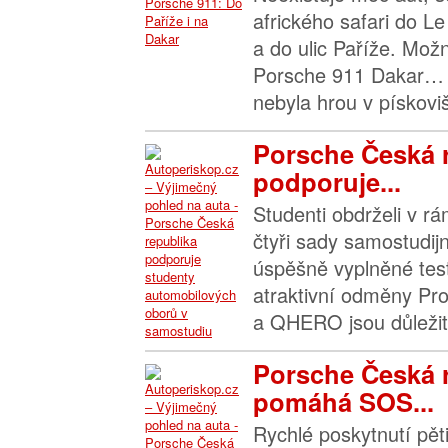
afrického safari do L
a do ulic Paříže. Mož
Porsche 911 Dakar… 
nebyla hrou v pískoviš
Porsche Česká 
podporuje...
Studenti obdrželi v 
čtyři sady samostudij
úspěšně vyplněné test
atraktivní odměny Pr
a QHERO jsou důležit
Porsche Česká 
pomáhá SOS...
Rychlé poskytnutí pě