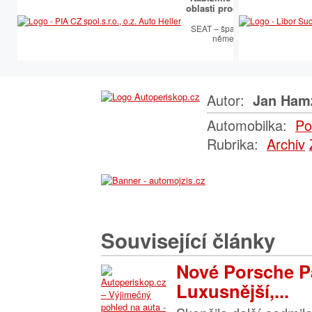
oblasti prodejní a servisní p
SEAT.
SEAT – španělský temperament
německou technologií
Autor:
Jan Ham
Automobilka:
Po
Rubrika:
Archiv
Související články
Nové Porsche 
Luxusnější,...