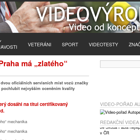
Y
VETERÁNI
SPORT
VIDEOTESTY
ZNA
MAVOSTI
Praha má „zlatého“
dvou oficiálních servisních míst vozů značky
 pochlubit nejvyšším oceněním kvality
rý dosáhl na titul certifikovaný
VIDEO-POŘAD A
d.
REDAKČNÍ VIDEA