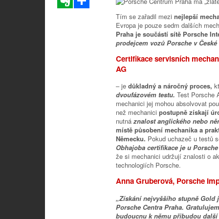
Tím se zařadil mezi
nejlepší mech
Evropa je pouze sedm dalších mecha
Praha je součástí sítě Porsche In
prodejcem vozů Porsche v České 
Certifikace servisních mecha
AG
– je
důkladný a náročný proces,
k
dvoufázovém testu.
Test Porsche 
mechanici jej mohou absolvovat pouze
než mechanici
postupně získají úr
nutná
znalost anglického nebo n
místě působení mechanika a prakt
Německu.
Pokud uchazeč u testů se
Obhajoba certifikace je u Porsche
že si mechanici udržují znalosti o 
technologiích Porsche.
Anna Gruberová, Porsche Impo
„Získání nejvyššího stupně Gold 
Porsche Centra Praha. Gratulujem
budoucnu k němu přibudou další “