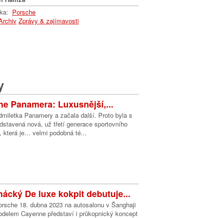
lka:
Porsche
Archiv
Zprávy & zajímavosti
y
e Panamera: Luxusnější,...
dmiletka Panamery a začala další. Proto byla s
dstavená nová, už třetí generace sportovního
 která je… velmi podobná té...
ácký De luxe kokpit debutuje...
Porsche 18. dubna 2023 na autosalonu v Šanghaji
delem Cayenne představí i průkopnický koncept