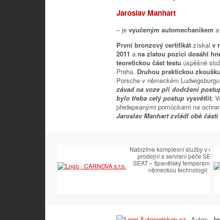
Jaroslav Manhart
– je
vyučeným automechanikem
a
První bronzový certifikát
získal
v 
2011
a
na zlatou pozici dosáhl hn
teoretickou část testu
úspěšně slož
Praha.
Druhou praktickou zkoušk
Porsche v německém Ludwigsburgu. 
závad na voze při dodržení postu
bylo třeba celý postup vysvětlit.
V
předepsanými pomůckami na ochranu 
Jaroslav Manhart zvládl obě části 
Nabízíme komplexní služby v obla
prodejní a servisní péče SEAT.
SEAT – španělský temperament 
německou technologií
Autor:
Ja