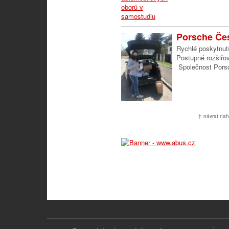
Porsche Čes
Rychlé poskytnut
Postupné rozšiřov
Společnost Porsc
↑ návrat nah