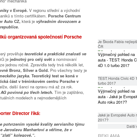
aniky v Evropě.
V regionu střední a východní
niků s tímto certifikátem.
Porsche Centrum
ter Auto CZ,
která je
výhradním dovozcem a
republice.
niků organizovaná společností Porsche
Je Škoda Fabia nejlepší
ČR
terý prověřuje
teoretické a praktické znalosti ve
AG je
jednotný pro celý svět
a nominovaní
 jednou ročně. Zpravidla tedy trvá několik let,
ovně Bronz, Silver a Gold.
Pro všechny testy je
ěmeckého jazyka.
Teoretický test se koná v
TEST: Honda Civic 4D 
ická část v tréninkovém centru Porsche v
turbo 2017
lže, další šanci na opravu má až za rok.
 AG povinná po třech letech.
Tím je zajištěno,
aktuálních modelech a nejmodernějších
rter Director říká:
Jaké je Evropské Auto 
2017?
je potvrzením vysoké kvality servisního týmu
Další 
e Jaroslavu Manhartovi a věříme, že v
zlatí“ kolegové,“.
REKLAMA