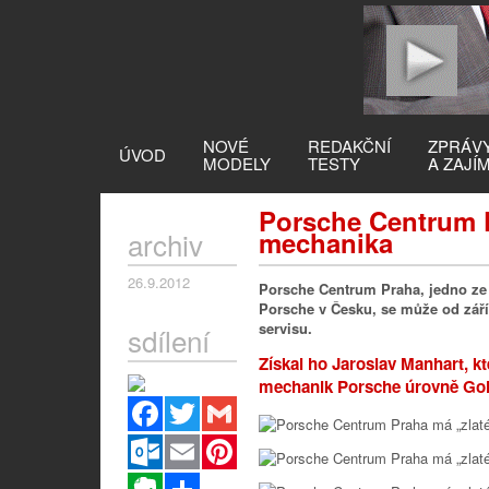
NOVÉ
REDAKČNÍ
ZPRÁV
ÚVOD
MODELY
TESTY
A ZAJÍ
Porsche Centrum 
archiv
mechanika
26.9.2012
Porsche Centrum Praha, jedno ze 
Porsche v Česku, se může od září
servisu.
sdílení
Získal ho Jaroslav Manhart, kte
mechanik Porsche úrovně Gol
Facebook
Twitter
Gmail
Outlook.com
Email
Pinterest
Evernote
Sdílet