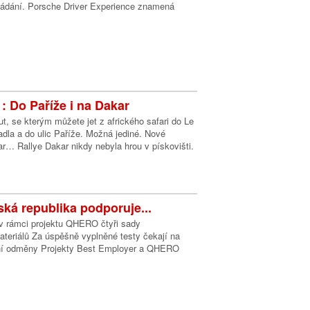
ládání. Porsche Driver Experience znamená
: Do Paříže i na Dakar
t, se kterým můžete jet z afrického safari do Le
dla a do ulic Paříže. Možná jediné. Nové
r… Rallye Dakar nikdy nebyla hrou v pískovišti.
ká republika podporuje...
 v rámci projektu QHERO čtyři sady
teriálů Za úspěšně vyplněné testy čekají na
vní odměny Projekty Best Employer a QHERO