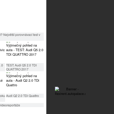
? Největší porovnávací test v
1.0
TEST: Audi Q5 2.0 TDI
QUATTRO 2017
roku
Audi Q2 2.0 TDi Quattro
videoreportáže