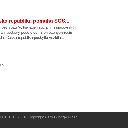
ká republika pomáhá SOS...
í pěti vozů Volkswagen sociálním pracovníkům
ání podpory péče o děti z ohrožených rodin
he Česká republika poskytla vozidla...
oru
ISSN 1213-709X | Copyright © Svět v bezpečí s.r.o.