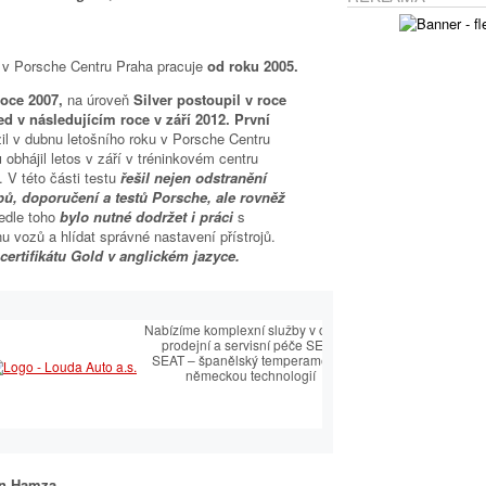
 v Porsche Centru Praha pracuje
od roku 2005.
roce 2007,
na úroveň
Silver postoupil v roce
ed v následujícím roce v září 2012. První
il v dubnu letošního roku v Porsche Centru
u
obhájil letos v září v tréninkovém centru
V této části testu
řešil nejen odstranění
pů, doporučení a testů Porsche, ale rovněž
edle toho
bylo nutné dodržet i práci
s
vozů a hlídat správné nastavení přístrojů.
certifikátu Gold v anglickém jazyce.
sti
Nabízíme komplexní služby v oblasti
prodejní a servisní péče SEAT.
s
SEAT – španělský temperament s
německou technologií
n Hamza