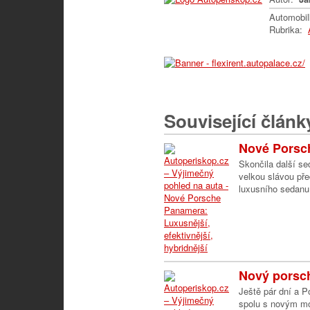
Automobi
Rubrika:
Související článk
Nové Porsch
Skončila další se
velkou slávou pře
luxusního sedanu,
Nový porsch
Ještě pár dní a 
spolu s novým mo