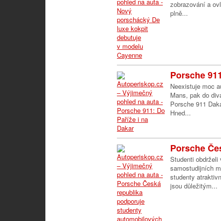
zobrazování a ov
plně...
Porsche 911
Neexistuje moc au
Mans, pak do diva
Porsche 911 Daka
Hned...
Porsche Čes
Studenti obdrželi
samostudijních ma
studenty atrakti
jsou důležitým...