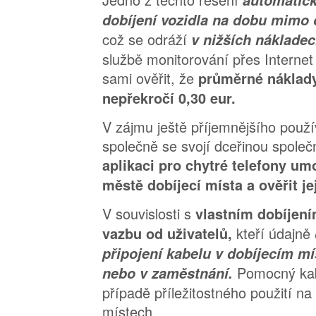
dobíjení vozidla na dobu mimo
což se odráží
v nižších nákladec
službě monitorování přes Internet
sami ověřit, že
průměrné náklady
nepřekročí 0,30 eur.
V zájmu ještě příjemnějšího použ
společně se svojí dceřinou společ
aplikaci pro chytré telefony um
městě dobíjecí místa a ověřit j
V souvislosti s
vlastním dobíjen
kteří údajně
vazbu od uživatelů,
připojení kabelu v dobíjecím mí
Pomocný kabe
nebo v zaměstnání.
případě příležitostného použití na
místech.