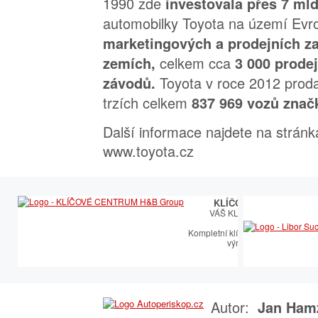
1990 zde
investovala přes 7 mld
automobilky Toyota na území Evr
marketingových a prodejních za
celkem cca
zemích,
3 000 prode
Toyota v roce 2012 prod
závodů.
trzích celkem
837 969 vozů znač
Další informace najdete na strán
www.toyota.cz
KLÍČOVÉ CENTRUM
VÁŠ KLÍČOVÝ PARTNER
Kompletní klíčařský sortiment vče
výroby autoklíčů
Autor:
Jan Ham