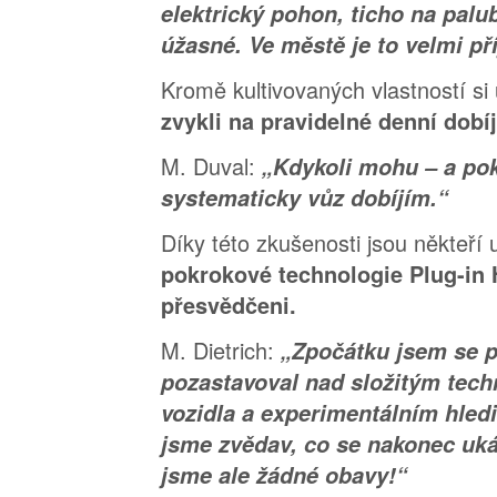
elektrický pohon, ticho na palu
úžasné. Ve městě je to velmi př
Kromě kultivovaných vlastností si
zvykli na pravidelné denní dobíj
M. Duval:
„Kdykoli mohu – a pok
systematicky vůz dobíjím.“
Díky této zkušenosti jsou někteří 
pokrokové technologie Plug-in H
přesvědčeni.
M. Dietrich:
„Zpočátku jsem se 
pozastavoval nad složitým tec
vozidla a experimentálním hled
jsme zvědav, co se nakonec uk
jsme ale žádné obavy!“