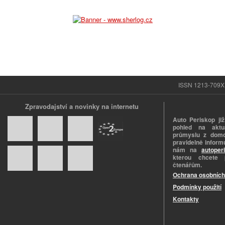
ISSN 1213-709X |
Zpravodajství a novinky na internetu
Auto Periskop již
pohled na aktuá
průmyslu z domo
pravidelně informu
nám na
autoper
kterou chcete 
čtenářům.
Ochrana osobních
Podmínky použití
Kontakty