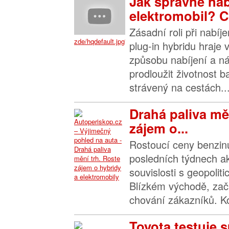
Jak správně nab
elektromobil? C
Zásadní roli při nabíj
zde/hqdefault.jpg">
plug-in hybridu hraje
způsobu nabíjení a n
prodloužit životnost ba
strávený na cestách...
Drahá paliva mě
zájem o...
Rostoucí ceny benzinu
posledních týdnech ak
souvislosti s geopoli
Blízkém východě, začí
chování zákazníků. Kon
Toyota testuje 