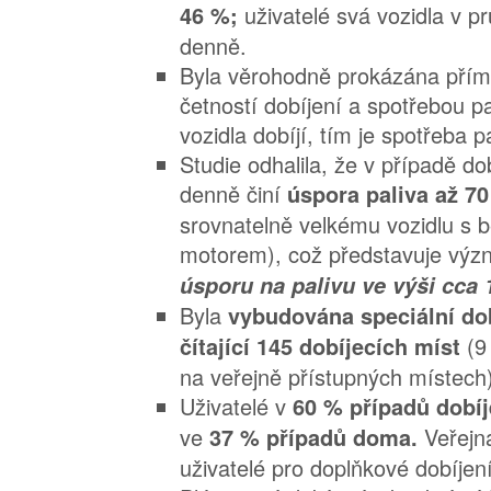
uživatelé svá vozidla v p
46 %;
denně.
Byla věrohodně prokázána přím
četností dobíjení a spotřebou pa
vozidla dobíjí, tím je spotřeba pa
Studie odhalila, že v případě d
denně činí
úspora paliva až 7
srovnatelně velkému vozidlu s
motorem), což představuje vý
úsporu na palivu ve výši cca 
Byla
vybudována speciální dob
(9
čítající 145 dobíjecích míst
na veřejně přístupných místech
Uživatelé v
60 % případů dobíj
ve
Veřejná
37 % případů doma.
uživatelé pro doplňkové dobíjení