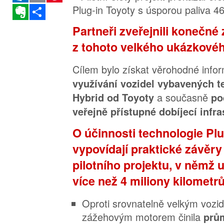
Evernote
Sdílet
Partneři zveřejnili konečné 
z tohoto velkého ukázkovéh
Cílem bylo získat věrohodné inf
využívání vozidel vybavených t
a současně
Hybrid od Toyoty
po
veřejně přístupné dobíjecí infra
O účinnosti technologie Plu
vypovídají praktické závěry 
pilotního projektu, v němž u
více než 4 miliony kilometrů
Oproti srovnatelně velkým voz
zážehovým motorem činila
prů