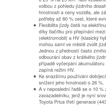
volbou z pohledu jízdního dosa
hmotnosti a ceny vozidla, ale z
potřeby až 80 % cest, které evrop
Flexibilita jízdy čistě na elektři
díky tlačítku pro přepínání mez
(elektromobil) a HV (klasický hyb
mohou sami ve městě zvolit jízdu
Jednou z předností často zmiňo
odbourání obav z krátkého jízd
případě vyčerpání akumulátoru
zapíná režim HV.
Ke snazšímu používání dobíjecí
snížení jeho hmotnosti o 26 %.
A v neposlední řadě se o 10 % 
zavazadelníku, jenž je nyní sr
Toyota Prius třetí generace (443