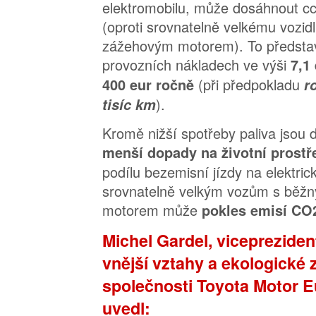
elektromobilu, může dosáhnout c
(oproti srovnatelně velkému vozidl
zážehovým motorem). To představ
provozních nákladech ve výši
7,1
(při předpokladu
400 eur ročně
r
).
tisíc km
Kromě nižší spotřeby paliva jsou 
menší dopady na životní prostř
podílu bezemisní jízdy na elektric
srovnatelně velkým vozům s bě
motorem může
pokles emisí CO2
Michel Gardel, vicepreziden
vnější vztahy a ekologické z
společnosti Toyota Motor E
uvedl: