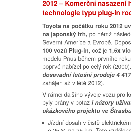
2012 – Komerční nasazení h
technologie typu plug-in ro
Toyota na počátku roku 2012 uv
po němž násled
na japonský trh,
Severní Americe a Evropě. Dopos
což je
100 vozů Plug-in,
1,5x ví
modelu Prius během prvního roku,
poprvé nabízel po celý rok (2000)
dosavadní letošní prodeje 4 41
zahájen až v létě 2012).
V rámci dalšího vývoje vozu pro 
byly brány v potaz
i názory uživa
ukázkového projektu ve Štrasbu
Jízdní dosah v čistě elektrickém
o 25 % na 25 km. Tato vzdálenos