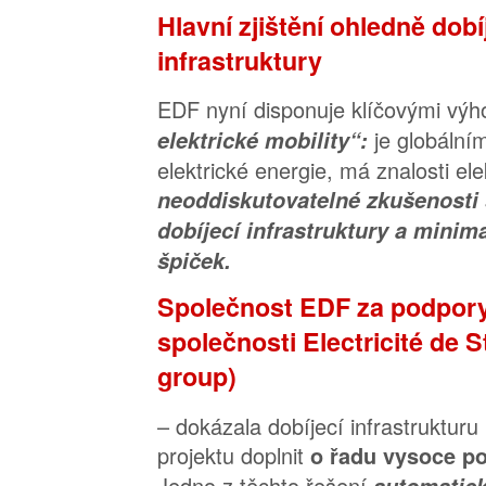
Hlavní zjištění ohledně dobí
infrastruktury
EDF nyní disponuje klíčovými vý
je globální
elektrické mobility“:
elektrické energie, má znalosti el
neoddiskutovatelné zkušenosti 
dobíjecí infrastruktury a minim
špiček.
Společnost EDF za podpory
společnosti Electricité de 
group)
– dokázala dobíjecí infrastruktur
projektu doplnit
o řadu vysoce po
Jedno z těchto řešení
automatic