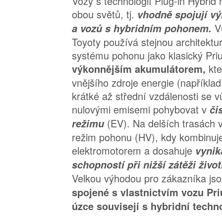
Vozy s technologií Plug-in Hybrid n
obou světů, tj.
vhodně spojují v
V
a vozů s hybridním pohonem.
Toyoty používá stejnou architektu
systému pohonu jako klasický Priu
kte
výkonnějším akumulátorem,
vnějšího zdroje energie (napříkla
krátké až střední vzdálenosti se v
nulovými emisemi pohybovat v
či
(EV). Na delších trasách 
režimu
režim pohonu (HV), kdy kombinuj
elektromotorem a dosahuje
vynik
schopností při nižší zátěži živo
Velkou výhodou pro zákazníka jso
spojené s vlastnictvím vozu Pri
úzce souvisejí s hybridní techn