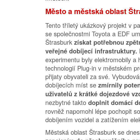
Město a městská oblast Št
Tento tříletý ukázkový projekt v p
se společnostmi Toyota a EDF umo
Štrasburk
získat potřebnou zpět
veřejné dobíjecí infrastruktury.
experimentu byly elektromobily a 
technologií Plug-in v městském p
přijaty obyvateli za své. Vybudov
dobíjecích míst se
zmírnily pote
uživatelů z krátké dojezdové vz
nezbytné takto
doplnit domácí d
rovněž napomohl lépe pochopit sou
dobíjením vozidel a zatížením ele
Městská oblast Štrasburk se dnes