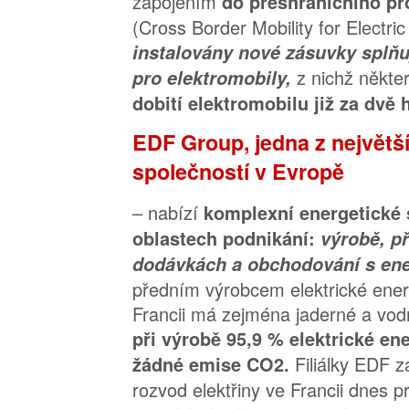
zapojením
do přeshraničního p
(Cross Border Mobility for Electric
instalovány nové zásuvky splňu
z nichž někt
pro elektromobily,
dobití elektromobilu již za dvě 
EDF Group, jedna z největš
společností v Evropě
– nabízí
komplexní energetické 
oblastech podnikání:
výrobě, př
dodávkách a obchodování s en
předním výrobcem elektrické ener
Francii má zejména jaderné a vodn
při výrobě 95,9 % elektrické en
Filiálky EDF z
žádné emise CO2.
rozvod elektřiny ve Francii dnes p