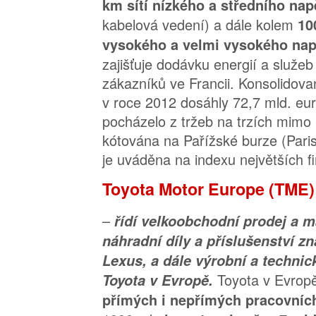
km sítí nízkého a středního nap
kabelová vedení) a dále kolem
10
vysokého a velmi vysokého nap
zajišťuje dodávku energií a služeb
zákazníků ve Francii. Konsolidov
v roce 2012 dosáhly 72,7 mld. eur
pocházelo z tržeb na trzích mimo 
kótována na Pařížské burze (Pari
je uváděna na indexu největších 
Toyota Motor Europe (TME
–
řídí velkoobchodní prodej a m
náhradní díly a příslušenství z
Lexus, a dále výrobní a technic
Toyota v Evrop
Toyota v Evropě.
přímých i nepřímých pracovníc