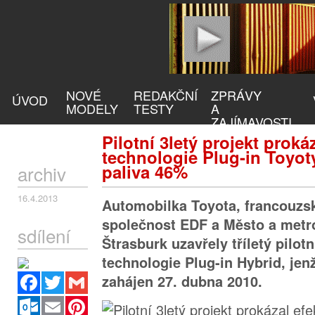
NOVÉ
REDAKČNÍ
ZPRÁVY
ÚVOD
MODELY
TESTY
A
ZAJÍMAVOSTI
Pilotní 3letý projekt prokáz
technologie Plug-in Toyot
paliva 46%
archiv
16.4.2013
Automobilka Toyota, francouzs
společnost EDF a Město a metro
sdílení
Štrasburk uzavřely tříletý pilotn
technologie Plug-in Hybrid, jen
Facebook
Twitter
Gmail
zahájen 27. dubna 2010.
Outlook.com
Email
Pinterest