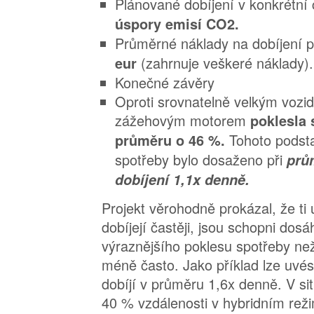
Plánované dobíjení v konkrétní 
úspory emisí CO2.
Průměrné náklady na dobíjení p
(zahrnuje veškeré náklady).
eur
Konečné závěry
Oproti srovnatelně velkým voz
zážehovým motorem
poklesla 
Tohoto podst
průměru o 46 %.
spotřeby bylo dosaženo při
prů
dobíjení 1,1x denně.
Projekt věrohodně prokázal, že ti u
dobíjejí častěji, jsou schopni dos
výraznějšího poklesu spotřeby než t
méně často. Jako příklad lze uvést
dobíjí v průměru 1,6x denně. V sit
40 % vzdálenosti v hybridním rež