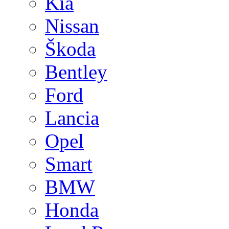
Kia
Nissan
Škoda
Bentley
Ford
Lancia
Opel
Smart
BMW
Honda