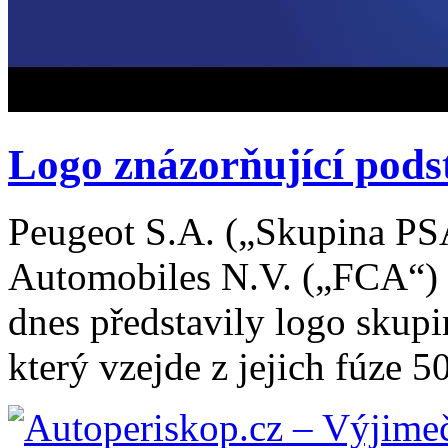
Logo znázorňující pods
Peugeot S.A. („Skupina PSA
Automobiles N.V. („FCA“
dnes představily logo skupi
který vzejde z jejich fúze 5