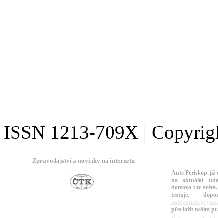
ISSN 1213-709X | Copyright
Zpravodajství a novinky na internetu
Auto Periskop již 
na aktuální udá
domova i ze světa.
testuje, do
autoperiskop@aut
předložit našim p