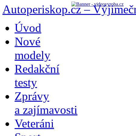
Autoperiskop.cz – Výjimeč
Přejít
Úvod
k
obsahu
Nové
webu
modely
Redakční
testy
Zprávy
a zajímavosti
Veteráni