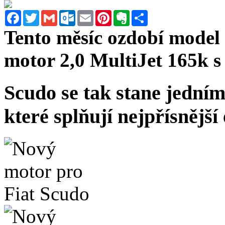
Facebook
Twitter
Gmail
Outlook.com
Email
Pinterest
Evernote
Sdílet
Tento měsíc ozdobí model
motor 2,0 MultiJet 165k s
Scudo se tak stane jedním
které splňují nejpřísnějš