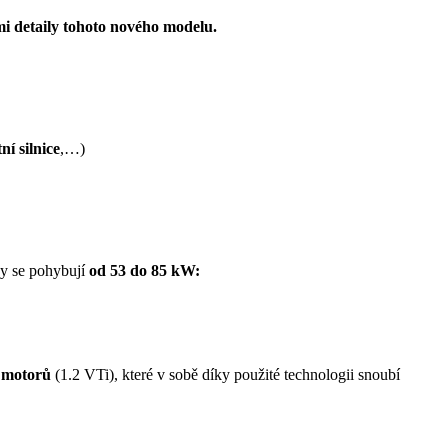
mi detaily tohoto nového modelu.
ní silnice
,…)
y se pohybují
od 53 do 85 kW:
h motorů
(1.2 VTi), které v sobě díky použité technologii snoubí