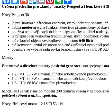
Určená především pro „fandy“ značky Peugeot a i těm, kteří si 3
Nový Peugeot 301
je pro širokou a náročnou klientelu, kterou přitahují sedany, jež
nabízí
moderní styl a funkce,
které jsou přizpůsobeny očekává
používá nejnovější stylistické principy značky a nabízí
osobitý
je přizpůsoben veškerým typům uživatelských podmínek včet
má rekordní objem zavazadlového prostoru
640 litrů
má komfortní jízdní vlastnosti spojené zajišťující vynikající pot
obsahuje ve výbavě řadu prvků bezpečnostní výbavy: ESP, ABS,
Motory
Benzínové a dieselové motory poslední generace
jsou spojeny s
ma
1.2 l VTi 53 kW s manuální nebo robotizovanou převodovkou
1.6 l VTi 85 kW s manuální nebo automatickou převodovkou
1.6 l HDi 68 kW s manuální převodovkou
Model 301
se tak stane po modelu 208 druhým vozem v nabídce znač
potěšení z řízení a nízkou spotřebu.
Nový tříválcový motor 1.2 l VTi 53 kW