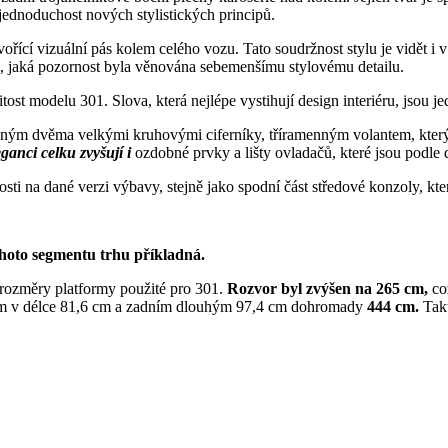
jednoduchost nových stylistických principů.
tvořící vizuální pás kolem celého vozu. Tato soudržnost stylu je vidět i 
m, jaká pozornost byla věnována sebemenšímu stylovému detailu.
itost modelu 301. Slova, která nejlépe vystihují design interiéru, jsou 
řeným dvěma velkými kruhovými ciferníky, tříramenným volantem, který
ganci celku zvyšují i
ozdobné prvky a lišty ovladačů, které jsou podl
losti na dané verzi výbavy, stejně jako spodní část středové konzoly, kt
ohoto segmentu trhu příkladná.
 rozměry platformy použité pro 301.
Rozvor byl zvýšen na 265 cm,
co
sem v délce 81,6 cm a zadním dlouhým 97,4 cm dohromady
444 cm.
Tak