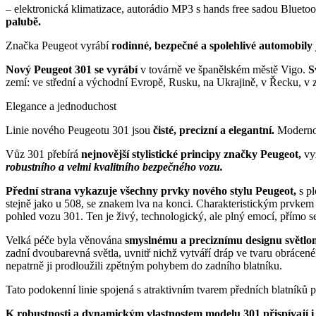
– elektronická klimatizace, autorádio MP3 s hands free sadou Bluetoot
palubě.
Značka Peugeot vyrábí
rodinné, bezpečné a spolehlivé automobily j
Nový Peugeot 301 se vyrábí
v továrně ve španělském městě Vigo.
S
zemí: ve střední a východní Evropě, Rusku, na Ukrajině, v Řecku, v 
Elegance a jednoduchost
Linie nového Peugeotu 301 jsou
čisté, precizní a elegantní.
Modernos
Vůz 301 přebírá
nejnovější stylistické principy značky Peugeot,
vy
robustního a velmi kvalitního bezpečného vozu.
Přední strana vykazuje všechny prvky nového stylu Peugeot,
s p
stejně jako u 508, se znakem lva na konci. Charakteristickým prvkem
pohled vozu 301. Ten je živý, technologický, ale plný emocí, přímo s
Velká péče byla věnována
smyslnému a preciznímu designu světlo
zadní dvoubarevná světla, uvnitř nichž vytváří dráp ve tvaru obrácenéh
nepatrně ji prodloužili zpětným pohybem do zadního blatníku.
Tato podokenní linie spojená s atraktivním tvarem předních blatníků 
K robustnosti a dynamickým vlastnostem modelu 301 přispívají 