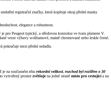
v umístění registrační značky, která kopíruje okraj přední masky
jednoduchost, elegance a robustnost.
 je pro Peugeot typický, a středovou konzolou ve tvaru písmene V.
e dané verze výbavy wolframové, matně chromované nebo leskle černé.
erá pokračuje mezi přední sedadla.
ž je na současném trhu
rekordní velikost
,
rozchod byl rozšířen o 30
to vytvořený prostor
zvětšuje
na jedné straně
místo pro cestující
a na