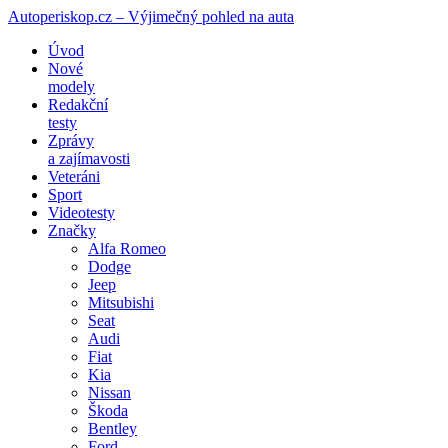
Autoperiskop.cz – Výjimečný pohled na auta
Přejít
Úvod
k
Nové
obsahu
modely
webu
Redakční
testy
Zprávy
a zajímavosti
Veteráni
Sport
Videotesty
Značky
Alfa Romeo
Dodge
Jeep
Mitsubishi
Seat
Audi
Fiat
Kia
Nissan
Škoda
Bentley
Ford