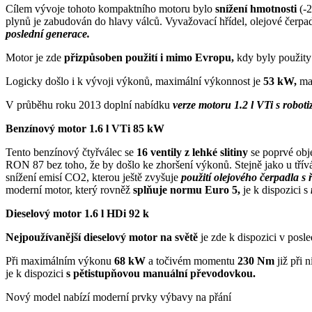
Cílem vývoje tohoto kompaktního motoru bylo
snížení hmotnosti
(-
plynů je zabudován do hlavy válců. Vyvažovací hřídel, olejové čerpad
poslední generace.
Motor je zde
přizpůsoben použití i mimo Evropu,
kdy byly použity
Logicky došlo i k vývoji výkonů, maximální výkonnost je
53 kW,
ma
V průběhu roku 2013 doplní nabídku
verze motoru 1.2 l VTi s robo
Benzínový motor 1.6 l VTi 85 kW
Tento benzínový čtyřválec se
16 ventily z lehké slitiny
se poprvé obj
RON 87 bez toho, že by došlo ke zhoršení výkonů. Stejně jako u tří
snížení emisí CO2, kterou ještě zvyšuje
použití olejového čerpadla s
moderní motor, který rovněž
splňuje normu Euro 5,
je k dispozici s
Dieselový motor 1.6 l HDi 92 k
Nejpoužívanější dieselový motor na světě
je zde k dispozici v posle
Při maximálním výkonu
68 kW
a točivém momentu
230 Nm
již při
je k dispozici
s pětistupňovou manuální převodovkou.
Nový model nabízí moderní prvky výbavy na přání