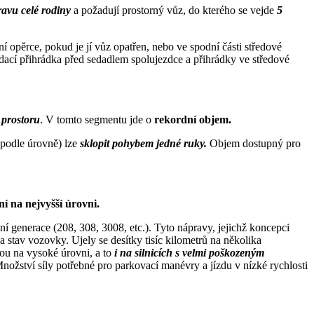
ravu celé rodiny
a požadují prostorný vůz, do kterého se vejde
5
í opěrce, pokud je jí vůz opatřen, nebo ve spodní části středové
ádací přihrádka před sedadlem spolujezdce a přihrádky ve středové
 prostoru
. V tomto segmentu jde o
rekordní objem.
(podle úrovně) lze
sklopit pohybem jedné ruky.
Objem dostupný pro
í na nejvyšší úrovni.
 generace (208, 308, 3008, etc.). Tyto nápravy, jejichž koncepci
 stav vozovky. Ujely se desítky tisíc kilometrů na několika
sou na vysoké úrovni, a to
i na silnicích s velmi poškozeným
nožství síly potřebné pro parkovací manévry a jízdu v nízké rychlosti