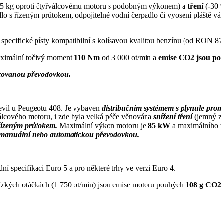
25 kg oproti čtyřválcovému motoru s podobným výkonem) a
tření
(-30 
lo s řízeným průtokem, odpojitelné vodní čerpadlo či vyosení pláště vá
 specifické písty kompatibilní s kolísavou kvalitou benzínu (od RON 8
ximální točivý moment
110 Nm
od 3 000 ot/min a
emise CO2 jsou po
tizovanou převodovkou.
evil u Peugeotu 408. Je vybaven
distribučním systémem s plynule pr
válcového motoru, i zde byla velká péče věnována
snížení tření
(jemný z
 řízeným průtokem.
Maximální výkon motoru je
85 kW
a maximálního
manuální nebo automatickou převodovkou.
dní specifikaci Euro 5 a pro některé trhy ve verzi Euro 4.
 nízkých otáčkách (1 750 ot/min) jsou emise motoru pouhých
108 g CO