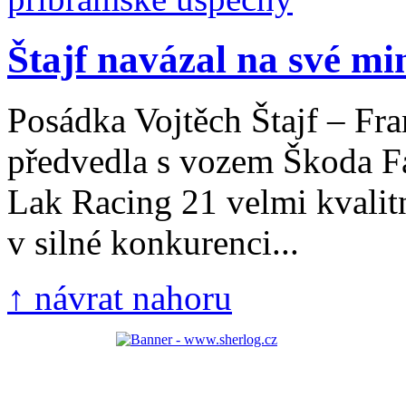
Štajf navázal na své min
Posádka Vojtěch Štajf – Fra
předvedla s vozem Škoda F
Lak Racing 21 velmi kvalit
v silné konkurenci...
↑ návrat nahoru