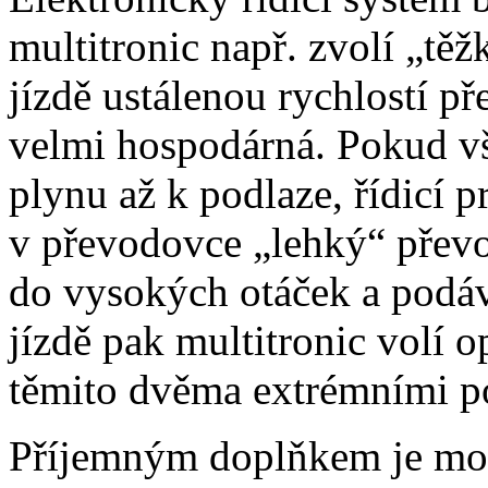
multitronic např. zvolí „tě
jízdě ustálenou rychlostí p
velmi hospodárná. Pokud vš
plynu až k podlaze, řídicí 
v převodovce „lehký“ převo
do vysokých otáček a podáv
jízdě pak multitronic volí
těmito dvěma extrémními p
Příjemným doplňkem je mož