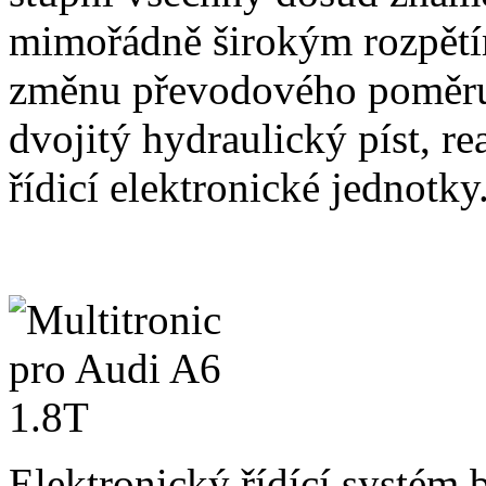
mimořádně širokým rozpět
změnu převodového poměru 
dvojitý hydraulický píst, r
řídicí elektronické jednotky
Elektronický řídící systém