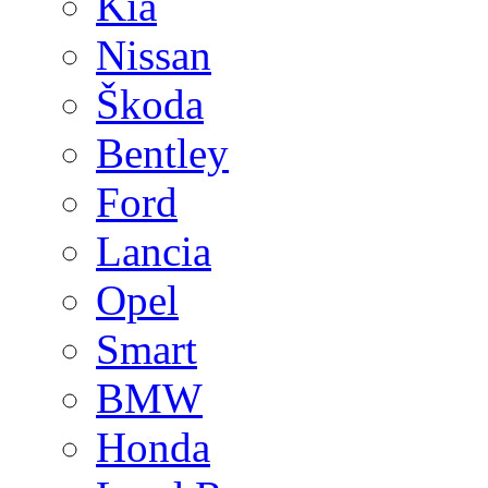
Kia
Nissan
Škoda
Bentley
Ford
Lancia
Opel
Smart
BMW
Honda