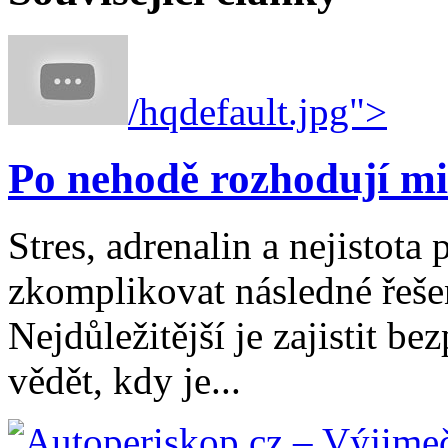
/hqdefault.jpg">
Po nehodě rozhodují mi
Stres, adrenalin a nejistot
zkomplikovat následné řešen
Nejdůležitější je zajistit b
vědět, kdy je...