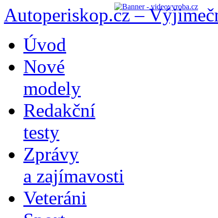
Autoperiskop.cz – Výjimeč
Přejít
Úvod
k
obsahu
Nové
webu
modely
Redakční
testy
Zprávy
a zajímavosti
Veteráni