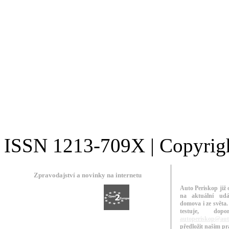
ISSN 1213-709X | Copyright
Zpravodajství a novinky na internetu
Auto Periskop již 
na aktuální udá
domova i ze světa.
testuje, do
autoperiskop@aut
předložit našim p