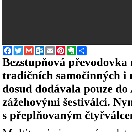
Facebook
Twitter
Gmail
Outlook.com
Email
Pinterest
Evernote
Sdílet
Bezstupňová převodovka mu
tradičních samočinných i
dosud dodávala pouze do 
zážehovými šestiválci. Nyn
s přeplňovaným čtyřválce