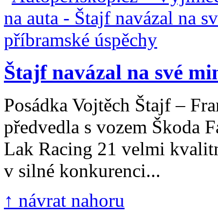
Štajf navázal na své min
Posádka Vojtěch Štajf – Fra
předvedla s vozem Škoda F
Lak Racing 21 velmi kvalit
v silné konkurenci...
↑ návrat nahoru