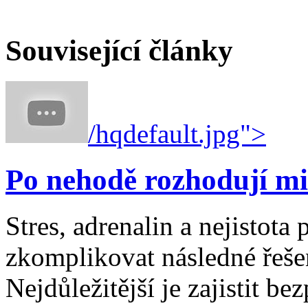
Související články
/hqdefault.jpg">
Po nehodě rozhodují mi
Stres, adrenalin a nejistot
zkomplikovat následné řešen
Nejdůležitější je zajistit b