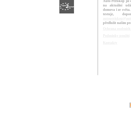
Auto Periskop již 
na aktuální udá
domova i ze světa.
testuje, do
autoperiskop@aut
předložit našim p
Ochrana osobních
Podmínky použití
Kontakty