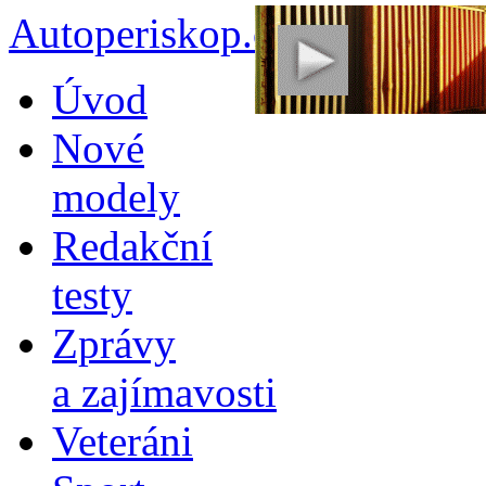
Autoperiskop.cz – Výjimeč
Přejít
Úvod
k
obsahu
Nové
webu
modely
Redakční
testy
Zprávy
a zajímavosti
Veteráni