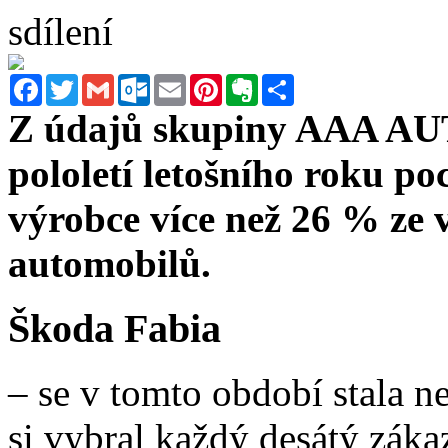
sdílení
Facebook
Twitter
Gmail
Outlook.com
Email
Pinterest
Evernote
Sdílet
Z údajů skupiny AAA AUT
pololetí letošního roku p
výrobce více než 26 % ze 
automobilů.
Škoda Fabia
– se v tomto období stala 
si vybral každý desátý záka