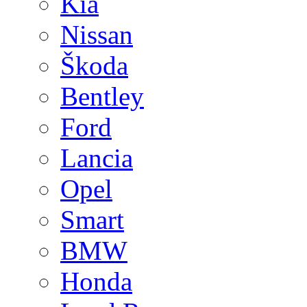
Kia
Nissan
Škoda
Bentley
Ford
Lancia
Opel
Smart
BMW
Honda