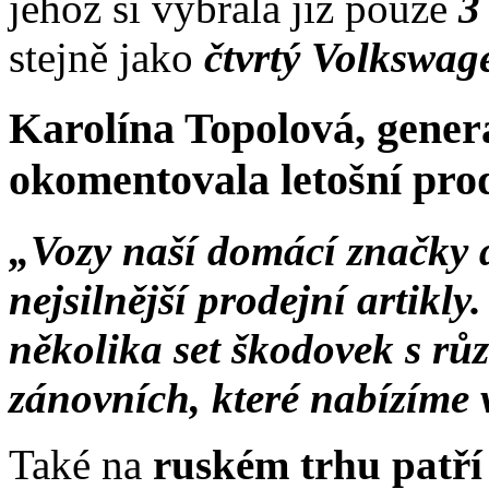
jehož si vybrala již pouze
3
stejně jako
čtvrtý Volkswag
Karolína Topolová, gene
okomentovala letošní pro
„Vozy naší domácí značky 
nejsilnější prodejní artikl
několika set škodovek s rů
zánovních, které nabízíme
Také na
ruském trhu patří