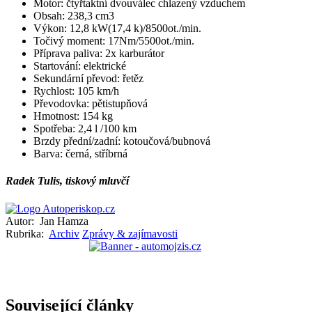
Motor: čtyřtaktní dvouválec chlazený vzduchem
Obsah: 238,3 cm3
Výkon: 12,8 kW(17,4 k)/8500ot./min.
Točivý moment: 17Nm/5500ot./min.
Příprava paliva: 2x karburátor
Startování: elektrické
Sekundární převod: řetěz
Rychlost: 105 km/h
Převodovka: pětistupňová
Hmotnost: 154 kg
Spotřeba: 2,4 l /100 km
Brzdy přední/zadní: kotoučová/bubnová
Barva: černá, stříbrná
Radek Tulis, tiskový mluvčí
Autor:
Jan Hamza
Rubrika:
Archiv
Zprávy & zajímavosti
Související články