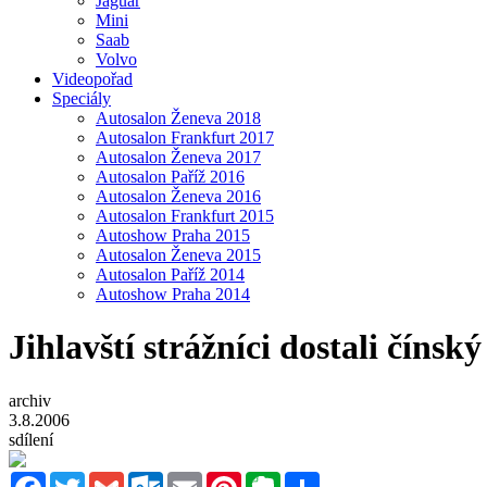
Jaguar
Mini
Saab
Volvo
Videopořad
Speciály
Autosalon Ženeva 2018
Autosalon Frankfurt 2017
Autosalon Ženeva 2017
Autosalon Paříž 2016
Autosalon Ženeva 2016
Autosalon Frankfurt 2015
Autoshow Praha 2015
Autosalon Ženeva 2015
Autosalon Paříž 2014
Autoshow Praha 2014
Jihlavští strážníci dostali čínsk
archiv
3.8.2006
sdílení
Facebook
Twitter
Gmail
Outlook.com
Email
Pinterest
Evernote
Sdílet