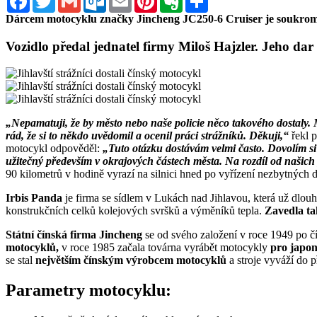
Dárcem motocyklu značky Jincheng JC250-6 Cruiser je soukromá
Vozidlo předal jednatel firmy Miloš Hajzler. Jeho dar
„Nepamatuji, že by město nebo naše policie něco takového dostaly. M
rád, že si to někdo uvědomil a ocenil práci strážníků. Děkuji,“
řekl 
motocykl odpověděl:
„Tuto otázku dostávám velmi často. Dovolím si
užitečný především v okrajových částech města. Na rozdíl od našich 
90 kilometrů v hodině vyrazí na silnici hned po vyřízení nezbytných 
Irbis Panda
je firma se sídlem v Lukách nad Jihlavou, která už dlou
konstrukčních celků kolejových svršků a výměníků tepla.
Zavedla ta
Státní čínská firma Jincheng
se od svého založení v roce 1949 po 
motocyklů,
v roce 1985 začala továrna vyrábět motocykly
pro japo
se stal
největším čínským výrobcem motocyklů
a stroje vyváží do 
Parametry motocyklu: