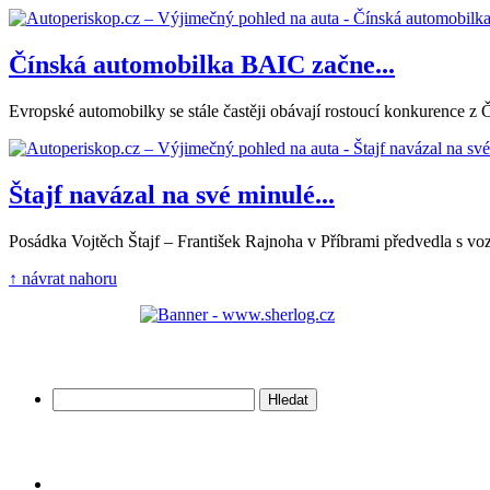
Čínská automobilka BAIC začne...
Evropské automobilky se stále častěji obávají rostoucí konkurence z 
Štajf navázal na své minulé...
Posádka Vojtěch Štajf – František Rajnoha v Příbrami předvedla s vo
↑ návrat nahoru
Vyhledávání