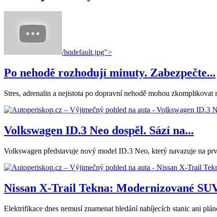
/hqdefault.jpg">
Po nehodě rozhodují minuty. Zabezpečte...
Stres, adrenalin a nejistota po dopravní nehodě mohou zkomplikovat nás
Volkswagen ID.3 Neo dospěl. Sází na...
Volkswagen představuje nový model ID.3 Neo, který navazuje na první
Nissan X-Trail Tekna: Modernizované SUV.
Elektrifikace dnes nemusí znamenat hledání nabíjecích stanic ani plá