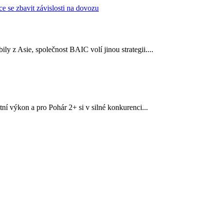
y z Asie, společnost BAIC volí jinou strategii....
í výkon a pro Pohár 2+ si v silné konkurenci...