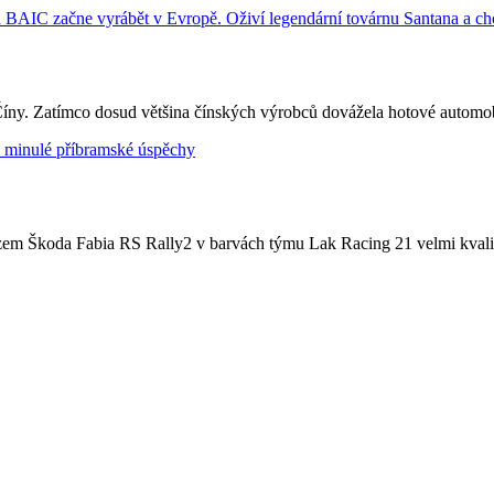
Číny. Zatímco dosud většina čínských výrobců dovážela hotové automobil
zem Škoda Fabia RS Rally2 v barvách týmu Lak Racing 21 velmi kvalitn