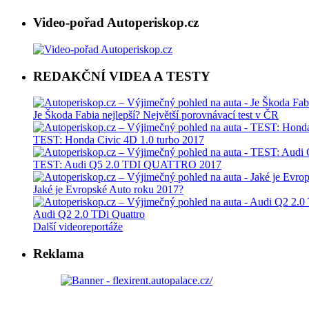
Video-pořad Autoperiskop.cz
REDAKČNÍ VIDEA A TESTY
Je Škoda Fabia nejlepší? Největší porovnávací test v ČR
TEST: Honda Civic 4D 1.0 turbo 2017
TEST: Audi Q5 2.0 TDI QUATTRO 2017
Jaké je Evropské Auto roku 2017?
Audi Q2 2.0 TDi Quattro
Další videoreportáže
Reklama