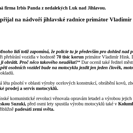
 firma Irbis Panda z nedalekých Luk nad Jihlavou.
 přijal na nádvoří jihlavské radnice primátor Vladimír 
noho lidí totiž zapomíná, že policie tu je především pro dohled nad 
při přebírání vozidla v hodnotě
70 tisíc korun
primátor Vladimír Hink. 
 ji obrátit. Proč něco takového neudělat?“
Dar ocenil také ředitel měs
pěti osobních vozidel bude na motocyklu jezdit jen jeden člověk, moto
dokladů.
há léta působí v oblasti výroby ocelových konstrukcí, obrábění kovů, 
ké prodej a servis motocyklů.
čínské komunistické revoluci věnovala opravám letadel a výrobou jej
nskou Suzuki,
před osmi lety spustila výrobu motocyklů také v
Kolum
přibližně
padesáti zemí světa.