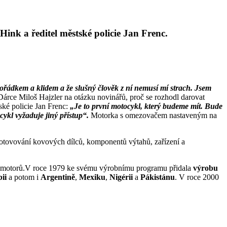
Hink a ředitel městské policie Jan Frenc.
pořádkem a klidem a že slušný člověk z ní nemusí mí strach. Jsem
Dárce Miloš Hajzler na otázku novinářů, proč se rozhodl darovat
tské policie Jan Frenc:
„Je to první motocykl, který budeme mít. Bude
cykl vyžaduje jiný přístup“.
Motorka s omezovačem nastaveným na
zhotovování kovových dílců, komponentů výtahů, zařízení a
ich motorů.V roce 1979 ke svému výrobnímu programu přidala
výrobu
bii
a potom i
Argentině
,
Mexiku
,
Nigérii
a
Pákistánu
. V roce 2000