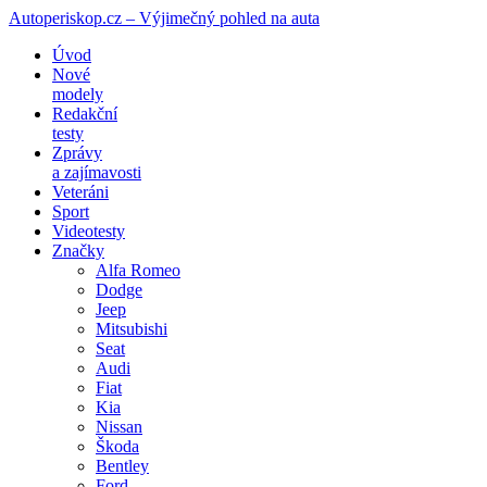
Autoperiskop.cz – Výjimečný pohled na auta
Přejít
Úvod
k
Nové
obsahu
modely
webu
Redakční
testy
Zprávy
a zajímavosti
Veteráni
Sport
Videotesty
Značky
Alfa Romeo
Dodge
Jeep
Mitsubishi
Seat
Audi
Fiat
Kia
Nissan
Škoda
Bentley
Ford