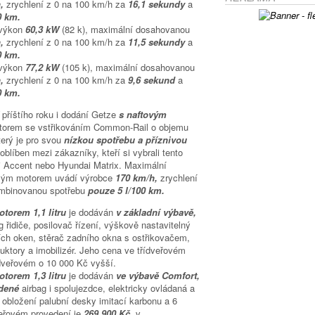
h,
zrychlení z 0 na 100 km/h za
16,1 sekundy
a
0 km.
 výkon
60,3 kW
(82 k), maximální dosahovanou
h,
zrychlení z 0 na 100 km/h za
11,5 sekundy
a
0 km.
 výkon
77,2 kW
(105 k), maximální dosahovanou
h,
zrychlení z 0 na 100 km/h za
9,6 sekund
a
0 km.
í
příštího roku i dodání Getze
s naftovým
orem se vstřikováním Common-Rail o objemu
který je pro svou
nízkou spotřebu a příznivou
oblíben mezi zákazníky, kteří si vybrali tento
i Accent nebo Hyundai Matrix. Maximální
ovým motorem uvádí výrobce
170 km/h,
zrychlení
mbinovanou spotřebu
pouze 5 l/100 km.
torem 1,1 litru
je dodáván
v základní výbavě,
g řidiče, posilovač řízení, výškově nastavitelný
ních oken, stěrač zadního okna s ostřikovačem,
uktory a imobilizér. Jeho cena ve třídveřovém
dveřovém o 10 000 Kč vyšší.
torem 1,3 litru
je dodáván
ve výbavě Comfort,
edené
airbag i spolujezdce, elektricky ovládaná a
 obložení palubní desky imitací karbonu a 6
veřovém provedení je
269 900 Kč,
v