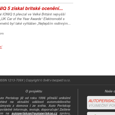
Q 5 získal britské ocenění...
 IONIQ 5 převzal ve Velké Británii nejvyšší
„UK Car of the Year Awards“ Elektromobil s
metrů byl také vyhlášen „Nejlepším rodinným...
oru
ISSN 1213-709X | Copyright © Svět v bezpečí s.r.o.
O projektu
Naše d
uto Periskop již od roku 1996 přináší unikátní
AUTOPERISKO
ohled na aktuální události automobilového
VÝJIMEČNÝ PO
růmyslu z domova i ze světa. Auto Periskop
avidelně informuje, testuje, doporučuje! Zašlete
ám na
autoperiskop@autoperiskop.cz
zprávu,