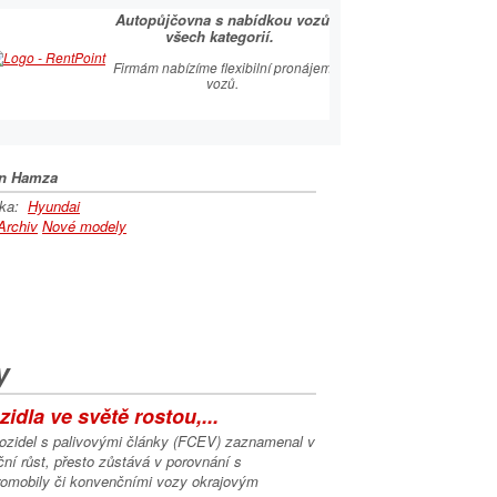
É CENTRUM
Autopůjčovna s nabídkou vozů
OVÝ PARTNER
všech kategorií.
ský sortiment včetně
Firmám nabízíme flexibilní pronájem
 autoklíčů
vozů.
n Hamza
lka:
Hyundai
Archiv
Nové modely
y
idla ve světě rostou,...
vozidel s palivovými články (FCEV) zaznamenal v
ní růst, přesto zůstává v porovnání s
tromobily či konvenčními vozy okrajovým