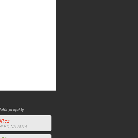
alší projekty
P.cz
HLED NA AUTA