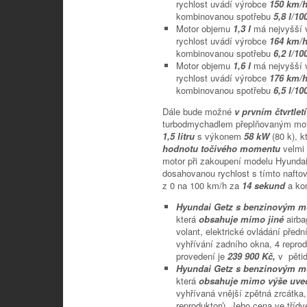
rychlost uvádí výrobce
150 km/
kombinovanou spotřebu
5,8 l/10
Motor objemu
1,3 l
má nejvyšší
rychlost uvádí výrobce
164 km/
kombinovanou spotřebu
6,2 l/10
Motor objemu
1,6 l
má nejvyšší
rychlost uvádí výrobce
176 km/
kombinovanou spotřebu
6,5 l/10
Dále bude možné
v prvním čtvrtlet
turbodmychadlem přeplňovaným mot
1,5 litru
s výkonem
58 kW
(80 k), 
hodnotu točivého momentu
velmi 
motor při zakoupení modelu Hyunda
dosahovanou rychlost s tímto naft
z 0 na 100 km/h za
14 sekund
a ko
Hyundai Getz s benzinovým mo
která
obsahuje mimo jiné
airba
volant, elektrické ovládání před
vyhřívání zadního okna, 4 reprod
provedení je
239 900 Kč,
v pěti
Hyundai Getz s benzinovým mo
která
obsahuje mimo výše uv
vyhřívaná vnější zpětná zrcátka,
reproduktorů. Jeho cena ve tříd