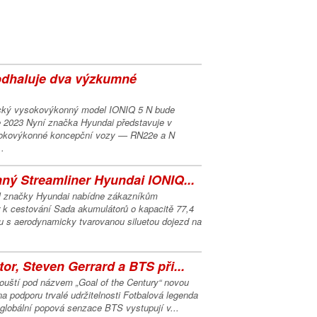
odhaluje dva výzkumné
rický vysokovýkonný model IONIQ 5 N bude
e 2023 Nyní značka Hyundai představuje v
sokovýkonné koncepční vozy — RN22e a N
.
vaný Streamliner Hyundai IONIQ...
l značky Hyundai nabídne zákazníkům
r k cestování Sada akumulátorů o kapacitě 77,4
 s aerodynamicky tvarovanou siluetou dojezd na
or, Steven Gerrard a BTS při...
ouští pod názvem „Goal of the Century“ novou
a podporu trvalé udržitelnosti Fotbalová legenda
globální popová senzace BTS vystupují v...