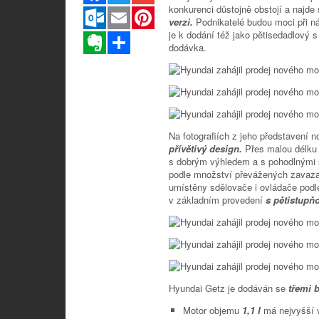
konkurenci důstojně obstojí a najd
Outlook.com
Email
Pinterest
verzi.
Podnikatelé budou moci při n
je k dodání též jako pětisedadlový
Evernote
Sdílet
dodávka.
Na fotografiích z jeho představení 
přívětivý design.
Přes malou délku
s dobrým výhledem a s pohodlnými s
podle množství převážených zavaza
umístěny sdělovače i ovládače pod
v základním provedení
s pětistupň
Hyundai Getz je dodáván se
třemi 
Motor objemu
1,1 l
má nejvyšší