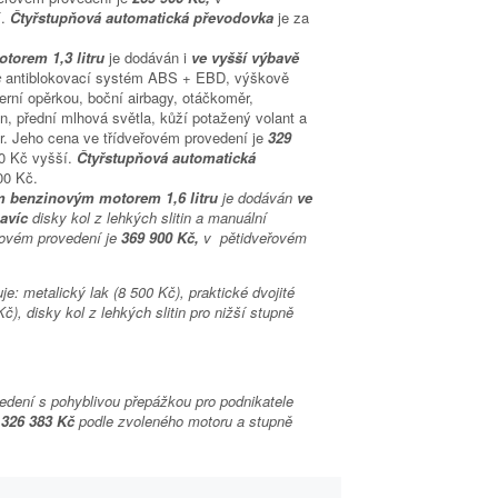
í.
Čtyřstupňová automatická převodovka
je za
torem 1,3 litru
je dodáván i
ve vyšší výbavě
c
antiblokovací systém ABS + EBD, výškově
derní opěrkou, boční airbagy, otáčkoměr,
en, přední mlhová světla, kůží potažený volant a
ler. Jeho cena ve třídveřovém provedení je
329
0 Kč vyšší.
Čtyřstupňová automatická
00 Kč.
m benzinovým motorem 1,6 litru
je dodáván
ve
navíc
disky kol z lehkých slitin a manuální
eřovém provedení je
369 900 Kč,
v pětidveřovém
je: metalický lak (8 500 Kč), praktické dvojité
), disky kol z lehkých slitin pro nižší stupně
edení s pohyblivou přepážkou pro podnikatele
 326 383 Kč
podle zvoleného motoru a stupně