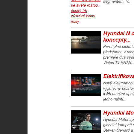
segmentem. V...
Hyundai N 
koncepty...
První plně elekt
představen v roc
premiéře dva vy
Vision 74 RN22e..
Elektrifiko
Nový elektromobi
výjimečný prosto
kWh umožní spolu
jedno nabití...
Hyundai Mot
Hyundai Motor sp
globální kampaň n
Steven Gerrard a 