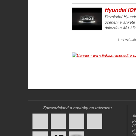
Hyundai IONI
Revoluční Hyundai
ocenění v anketě 
dojezdem 481 kilo
↑ návrat nah
Zpravodajství a novinky na internetu
A
p
p
pr
n