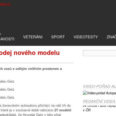
Y
VETERÁNI
SPORT
VIDEOTESTY
ZNA
MAVOSTI
rodej nového modelu
ých vozů s velkým vnitřním prostorem a
VIDEO-POŘAD A
REDAKČNÍ VIDEA
na ženevském autosalonu přichází na náš trh do
v které je v současné době nabízeno
21 modelů
dpokládat, že Hyundai Getz v této silné