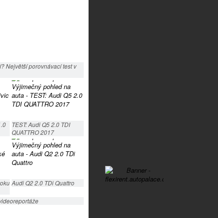
? Největší porovnávací test v
1.0
TEST: Audi Q5 2.0 TDI
QUATTRO 2017
roku
Audi Q2 2.0 TDi Quattro
videoreportáže