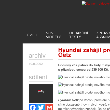
NOVÉ
REDAKČNÍ
ZPRÁV
ÚVOD
MODELY
TESTY
A ZAJÍ
Hyundai zahájil p
archiv
Getz
19.9.2002
Rodinný vůz patřící do třídy mal
s příznivou cenou od 239 900 Kč.
sdílení
Hyundai Getz
po letošní premiéře 
silně obsazené třídy malých vozů, 
Facebook
Twitter
Gmail
různých výrobních značek. Dá se pře