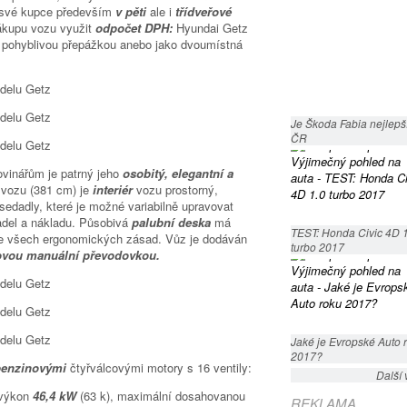
e své kupce především
v pěti
ale i
třídveřové
ákupu vozu využit
odpočet DPH:
Hyundai Getz
 s pohyblivou přepážkou anebo jako dvoumístná
Je Škoda Fabia nejlepší
ČR
novinářům je patrný jeho
osobitý, elegantní a
 vozu (381 cm) je
interiér
vozu prostorný,
edadly, které je možné variabilně upravovat
del a nákladu. Působivá
palubní deska
má
TEST: Honda Civic 4D 
le všech ergonomických zásad. Vůz je dodáván
turbo 2017
ovou manuální převodovkou.
Jaké je Evropské Auto 
2017?
benzinovými
čtyřválcovými motory s 16 ventily:
Další 
 výkon
46,4 kW
(63 k), maximální dosahovanou
REKLAMA