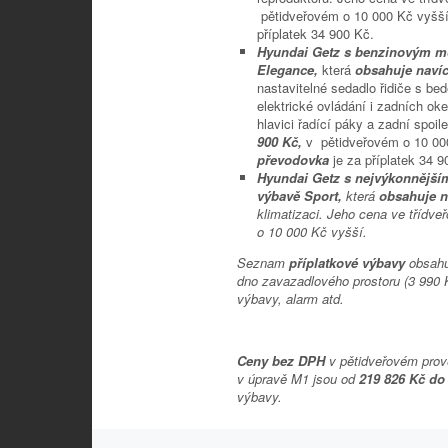
pětidveřovém o 10 000 Kč vyšš
příplatek 34 900 Kč.
Hyundai Getz s benzinovým mo
Elegance,
která
obsahuje naví
nastavitelné sedadlo řidiče s be
elektrické ovládání i zadních ok
hlavici řadící páky a zadní spoi
900 Kč,
v pětidveřovém o 10 00
převodovka
je za příplatek 34 9
Hyundai Getz s nejvýkonnější
výbavě Sport,
která
obsahuje 
klimatizaci. Jeho cena ve třídv
o 10 000 Kč vyšší.
Seznam
příplatkové výbavy
obsahu
dno zavazadlového prostoru (3 990 Kč
výbavy, alarm atd.
Ceny bez DPH
v pětidveřovém prov
v úpravě M1 jsou od
219 826 Kč do
výbavy.