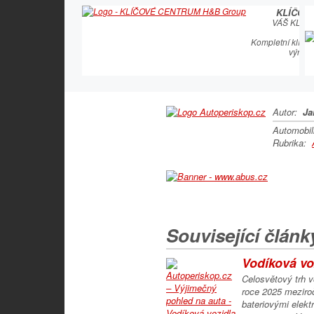
KLÍČOV
VÁŠ KLÍČ
Kompletní klíčař
výroby
Autor:
Ja
Automobi
Rubrika:
Související článk
Vodíková voz
Celosvětový trh 
roce 2025 meziroč
bateriovými elek