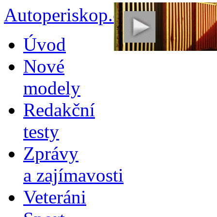
Autoperiskop.cz – Výjimeč
Přejít
Úvod
k
obsahu
Nové
webu
modely
Redakční
testy
Zprávy
a zajímavosti
Veteráni