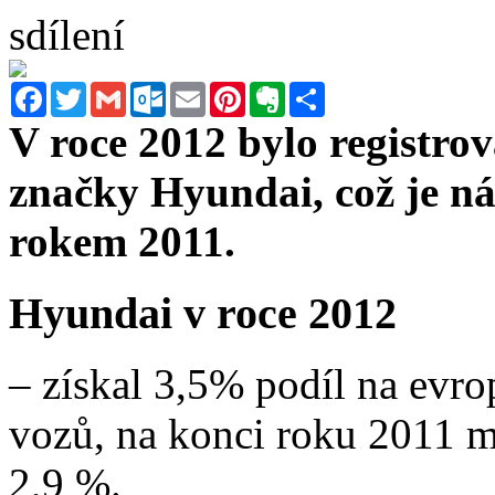
sdílení
Facebook
Twitter
Gmail
Outlook.com
Email
Pinterest
Evernote
Sdílet
V roce 2012 bylo registro
značky Hyundai, což je ná
rokem 2011.
Hyundai v roce 2012
– získal 3,5% podíl na evr
vozů, na konci roku 2011 m
2,9 %.