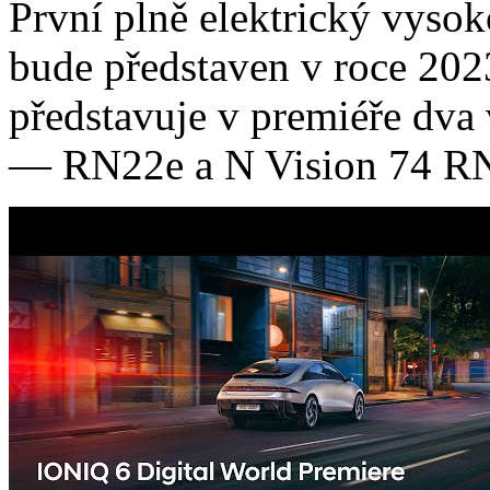
První plně elektrický vys
bude představen v roce 20
představuje v premiéře dv
— RN22e a N Vision 74 RN