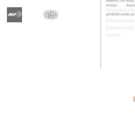
domova i ze světa.
testuje, do
autoperiskop@aut
předložit našim p
Ochrana osobních
Podmínky použití
Kontakty