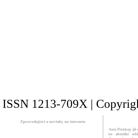
ISSN 1213-709X | Copyright
Zpravodajství a novinky na internetu
Auto Periskop již 
na aktuální udá