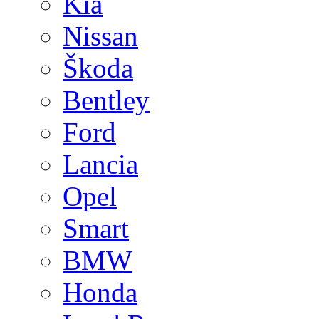
Kia
Nissan
Škoda
Bentley
Ford
Lancia
Opel
Smart
BMW
Honda