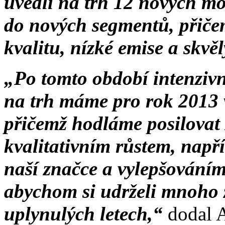
uvedli na trh 12 nových mo
do nových segmentů, přiče
kvalitu, nízké emise a skv
„Po tomto období intenziv
na trh máme pro rok 2013 v
přičemž hodláme posilovat
kvalitativním růstem, nap
naší značce a vylepšováním
abychom si udrželi mnoho z
uplynulých letech,“
dodal 