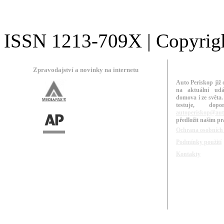
ISSN 1213-709X | Copyright
Zpravodajství a novinky na internetu
Auto Periskop již 
na aktuální udá
domova i ze světa.
testuje, do
autoperiskop@aut
předložit našim p
Ochrana osobních
Podmínky použití
Kontakty