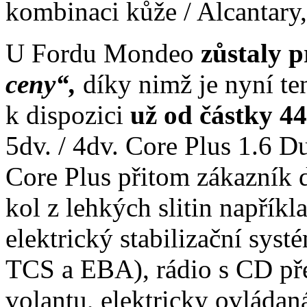
kombinaci kůže / Alcantary,
U Fordu Mondeo
zůstaly 
ceny“,
díky nimž je nyní te
k dispozici
už od částky 4
5dv. / 4dv. Core Plus 1.6 D
Core Plus přitom zákazník 
kol z lehkých slitin napříkl
elektrický stabilizační sy
TCS a EBA), rádio s CD př
volantu, elektricky ovládan