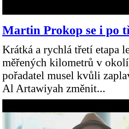
Martin Prokop se i po tř
Krátká a rychlá třetí etapa
měřených kilometrů v okol
pořadatel musel kvůli zap
Al Artawiyah změnit...