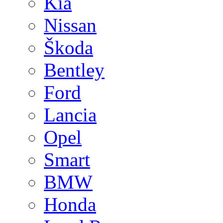
Kia
Nissan
Škoda
Bentley
Ford
Lancia
Opel
Smart
BMW
Honda