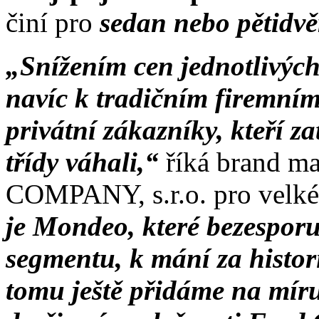
činí pro
sedan nebo pětidv
„Snížením cen jednotlivýc
navíc k tradičním firemním
privátní zákazníky, kteří 
třídy váhali,“
říká brand
COMPANY, s.r.o. pro velké
je Mondeo, které bezesporu
segmentu, k mání za histori
tomu ještě přidáme na míru