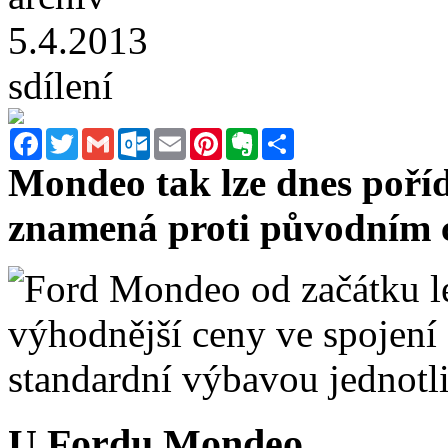
5.4.2013
sdílení
Facebook
Twitter
Gmail
Outlook.com
Email
Pinterest
Evernote
Sdílet
Mondeo tak lze dnes pořídi
znamená proti původním 
U Fordu Mondeo