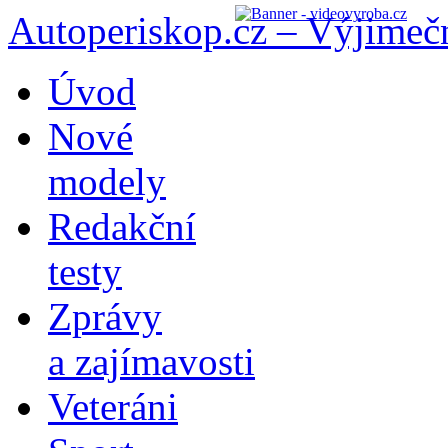
Autoperiskop.cz – Výjimeč
Přejít
Úvod
k
obsahu
Nové
webu
modely
Redakční
testy
Zprávy
a zajímavosti
Veteráni