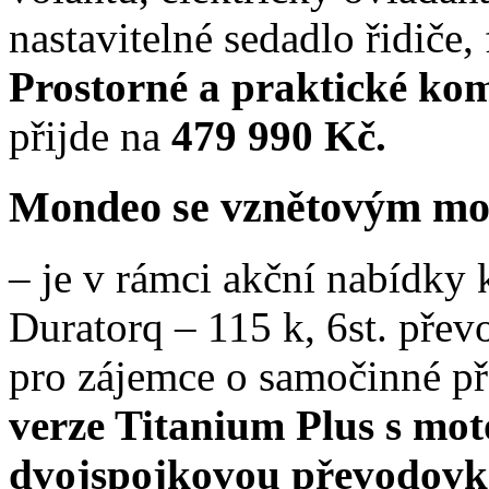
nastavitelné sedadlo řidiče,
Prostorné a praktické ko
přijde na
479 990 Kč.
Mondeo se vznětovým m
– je v rámci akční nabídky 
Duratorq – 115 k, 6st. přev
pro zájemce o samočinné př
verze Titanium Plus s mot
dvojspojkovou převodovk