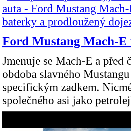
Ford Mustang Mach-E m
Jmenuje se Mach-E a před čt
obdoba slavného Mustangu 
specifickým zadkem. Nicm
společného asi jako petrolej