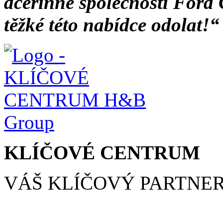
dceřinné společnosti Ford 
těžké této nabídce odolat!“
KLÍČOVÉ CENTRUM
VÁŠ KLÍČOVÝ PARTNE