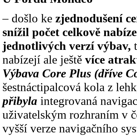
– došlo ke
zjednodušení c
snížil počet celkově nabíz
jednotlivých verzí výbav,
nabízejí ale ještě
více atrak
Výbava Core Plus (dříve Co
šestnáctipalcová kola z lehk
přibyla
integrovaná naviga
uživatelským rozhraním v č
vyšší verze navigačního sys