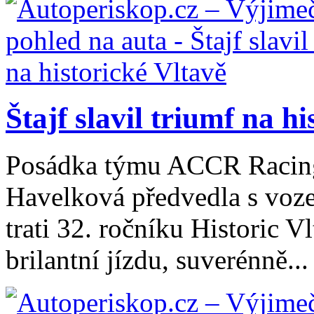
Štajf slavil triumf na h
Posádka týmu ACCR Racing2
Havelková předvedla s voz
trati 32. ročníku Historic 
brilantní jízdu, suverénně...