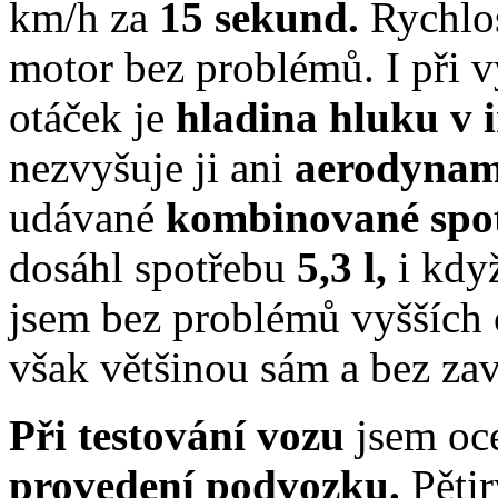
km/h za
15 sekund.
Rychlo
motor bez problémů. I při
otáček je
hladina hluku v 
nezvyšuje ji ani
aerodynam
udávané
kombinované spot
dosáhl spotřebu
5,3 l,
i kdy
jsem bez problémů vyšších 
však většinou sám a bez zav
Při testování vozu
jsem oc
provedení podvozku.
Pěti