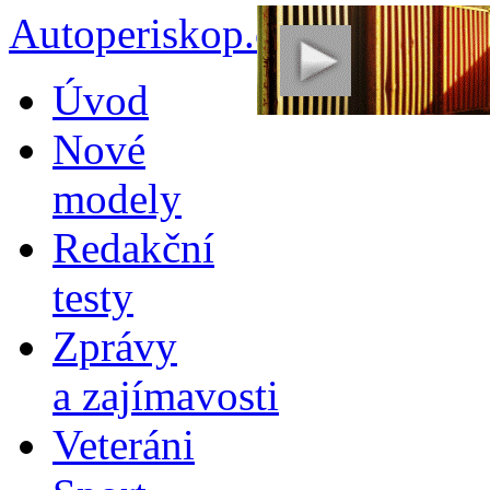
Autoperiskop.cz – Výjimeč
Přejít
Úvod
k
obsahu
Nové
webu
modely
Redakční
testy
Zprávy
a zajímavosti
Veteráni