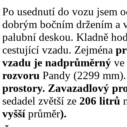
Po usednutí do vozu jsem o
dobrým bočním držením a v
palubní deskou. Kladně h
cestující vzadu. Zejména
pr
vzadu je nadprůměrný
ve
rozvoru
Pandy (2299 mm).
prostory. Zavazadlový pr
sedadel zvětší ze
206 litrů
vyšší
průměr
).