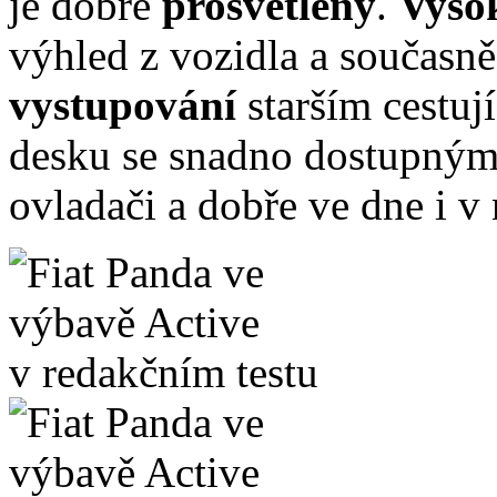
je dobře
prosvětlený
.
Vyso
výhled z vozidla a současn
vystupování
starším cestu
desku se snadno dostupným
ovladači a dobře ve dne i v 