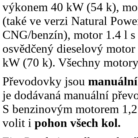
výkonem 40 kW (54 k), mot
(také ve verzi Natural Po
CNG/benzín), motor 1.4 l 
osvědčený dieselový motor 
kW (70 k). Všechny motory 
Převodovky jsou
manuální 
je dodávaná manuální pře
S benzinovým motorem 1,2 l
volit i
pohon všech kol.