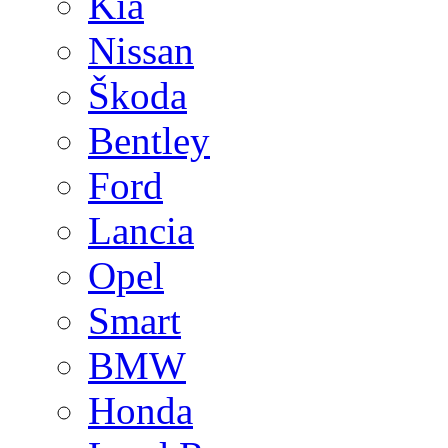
Kia
Nissan
Škoda
Bentley
Ford
Lancia
Opel
Smart
BMW
Honda