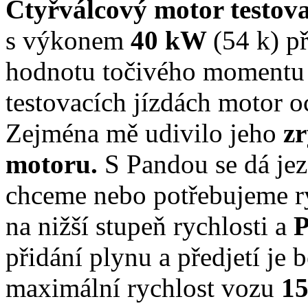
Čtyřválcový motor testo
s výkonem
40 kW
(54 k) p
hodnotu točivého moment
testovacích jízdách motor o
Zejména mě udivilo jeho
zr
motoru.
S Pandou se dá je
chceme nebo potřebujeme ry
na nižší stupeň rychlosti a
přidání plynu a předjetí je
maximální rychlost vozu
1