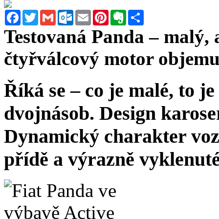
Facebook
Twitter
Gmail
Outlook.com
Email
Pinterest
Evernote
Sdílet
Testovaná Panda – malý, a
čtyřválcový motor objemu
Říká se – co je malé, to j
dvojnásob.
Design
karose
Dynamický charakter
voz
přídě a výrazně vyklenut