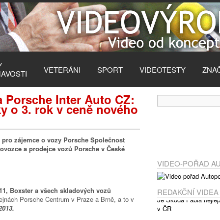
Y
VETERÁNI
SPORT
VIDEOTESTY
ZNA
MAVOSTI
a Porsche Inter Auto CZ:
y o 3. rok v ceně nového
la pro zájemce o vozy Porsche Společnost
dovozce a prodejce vozů Porsche v České
VIDEO-POŘAD A
11, Boxster a všech skladových vozů
REDAKČNÍ VIDEA
jnách Porsche Centrum v Praze a Brně, a to v
2013.