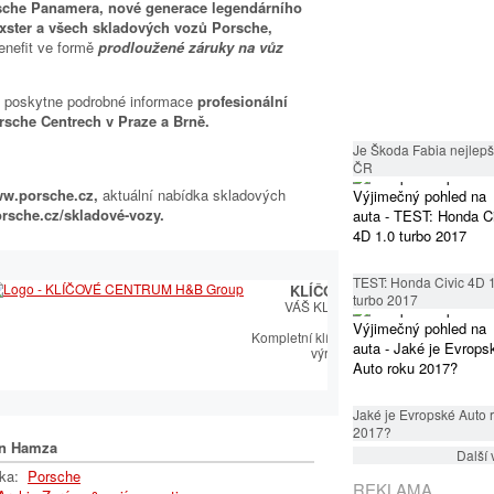
che Panamera, nové generace legendárního
xster a všech skladových vozů Porsche,
enefit ve formě
prodloužené záruky na vůz
u poskytne podrobné informace
profesionální
rsche Centrech v Praze a Brně.
Je Škoda Fabia nejlepší
ČR
w.porsche.cz,
aktuální nabídka skladových
orsche.cz/skladové-vozy.
TEST: Honda Civic 4D 
y v oblasti
KLÍČOVÉ CENTRUM
turbo 2017
éče SEAT.
VÁŠ KLÍČOVÝ PARTNER
erament s
ogií
Kompletní klíčařský sortiment včetně
výroby autoklíčů
Jaké je Evropské Auto 
2017?
n Hamza
Další 
lka:
Porsche
REKLAMA