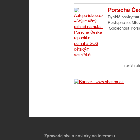
Porsche Čes
Rychlé poskytnut
Postupné rozšiřov
Společnost Porsc
↑ návrat nah
Zpravodajství a novinky na internetu