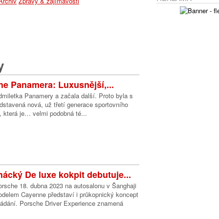
Archiv
Zprávy & zajímavosti
y
e Panamera: Luxusnější,...
dmiletka Panamery a začala další. Proto byla s
dstavená nová, už třetí generace sportovního
 která je… velmi podobná té...
ácký De luxe kokpit debutuje...
Porsche 18. dubna 2023 na autosalonu v Šanghaji
delem Cayenne představí i průkopnický koncept
ládání. Porsche Driver Experience znamená