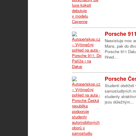
Porsche 911
Neexistuje moc au
Mans, pak do diva
Porsche 911 Daka
Hned...
Porsche Čes
Studenti obdrželi
samostudijních ma
studenty atrakti
jsou důležitým...