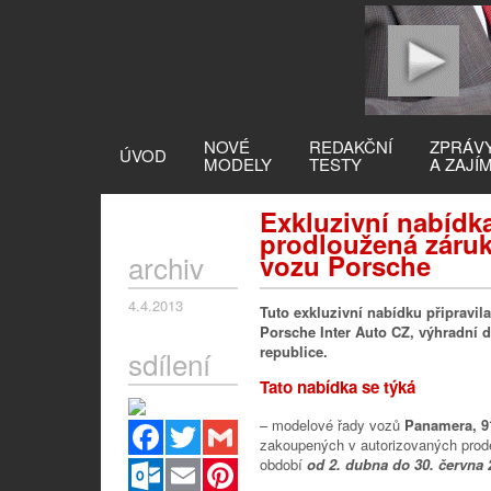
NOVÉ
REDAKČNÍ
ZPRÁV
ÚVOD
MODELY
TESTY
A ZAJÍ
Exkluzivní nabídk
prodloužená záruk
archiv
vozu Porsche
4.4.2013
Tuto exkluzivní nabídku připravi
Porsche Inter Auto CZ, výhradní 
republice.
sdílení
Tato nabídka se týká
– modelové řady vozů
Panamera, 9
Facebook
Twitter
Gmail
zakoupených v autorizovaných prode
období
od 2. dubna do 30. června 
Outlook.com
Email
Pinterest