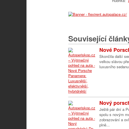
Rubrika:
Související článk
Nové Porsch
Skončila další se
velkou slávou pře
luxusního sedanu,
Nový porsch
Ještě pár dní a 
spolu s novým mo
zobrazování a ov
plně...