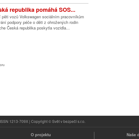
ká republika pomáhá SOS...
í pěti vozů Volkswagen sociálním pracovníkům
ání podpory péče o děti z ohrožených rodin
he Česká republika poskytla vozidla...
oru
ISSN 1213-709X | Copyright © Svět v bezpečí s.r.o.
O projektu
Naše d