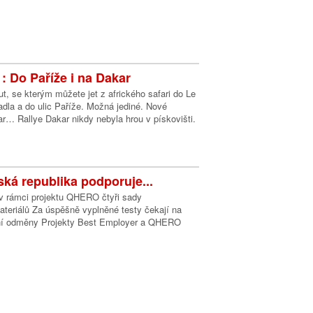
: Do Paříže i na Dakar
t, se kterým můžete jet z afrického safari do Le
dla a do ulic Paříže. Možná jediné. Nové
r… Rallye Dakar nikdy nebyla hrou v pískovišti.
ká republika podporuje...
 v rámci projektu QHERO čtyři sady
teriálů Za úspěšně vyplněné testy čekají na
vní odměny Projekty Best Employer a QHERO