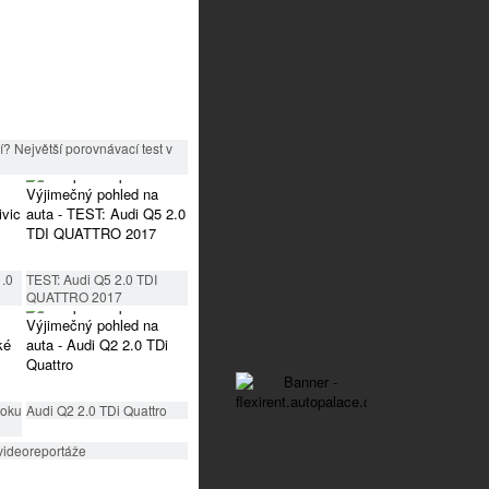
? Největší porovnávací test v
1.0
TEST: Audi Q5 2.0 TDI
QUATTRO 2017
roku
Audi Q2 2.0 TDi Quattro
videoreportáže