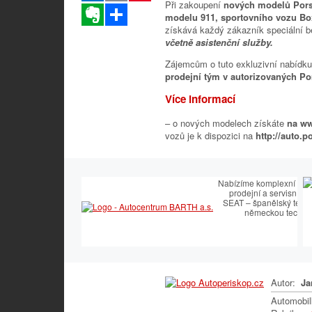
Při zakoupení
nových modelů Pors
Evernote
Sdílet
modelu 911, sportovního vozu Bo
získává každý zákazník speciální b
včetně asistenční služby.
Zájemcům o tuto exkluzivní nabídk
prodejní tým v autorizovaných Po
Více informací
– o nových modelech získáte
na ww
vozů je k dispozici na
http://auto.p
Nabízíme komplexní služb
prodejní a servisní p
SEAT – španělský temp
německou technol
Autor:
Ja
Automobi