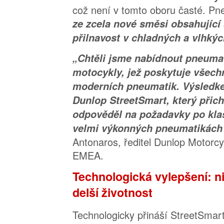
což není v tomto oboru časté. Pn
ze zcela nové směsi obsahující s
přilnavost v chladných a vlhký
„Chtěli jsme nabídnout pneumat
motocykly, jež poskytuje všec
moderních pneumatik. Výsledke
Dunlop StreetSmart, který přich
odpověděl na požadavky po kla
velmi výkonných pneumatikách
Antonaros, ředitel Dunlop Motorcy
EMEA.
Technologická vylepšení: n
delší životnost
Technologicky přináší StreetSma