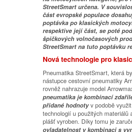
StreetSmart určena. V souvislost
část evropské populace dosahuj
poptávka po klasických motocyk
respektive její část, se poté po
špičkových volnočasových prod
StreetSmart na tuto poptávku r
Nová technologie pro klasi
Pneumatika StreetSmart, která by
nástupce cestovní pneumatiky A
rovněž nahrazuje model Arrowm
pneumatika je kombinací zdařil
v podobě využit
přidané hodnoty
technologií u použitých materiálů 
plášť vyroben. Díky tomu je zaru
ovladatelnost v kombinaci s vy