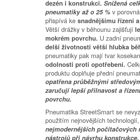
dezén i konstrukci.
Snížená cel
v porovná
pneumatiky až o 25 %
přispívá ke
snadnějšímu řízení a
Větší drážky v běhounu zajišťují
l
U zadní pneu
mokrém povrchu.
delší životnosti větší hlubka b
pneumatiky pak mají tvar kosekan
Celk
odolnosti proti opotřebení.
produktu doplňuje přední pneumati
opatřena průběžnými středovým
zaručují lepší přilnavost a říz
povrchu.
Pneumatika StreetSmart se nevy
použitím nejnovějších technologií
nejmodernějších počítačových
nástrojů při návrhu konstrukce