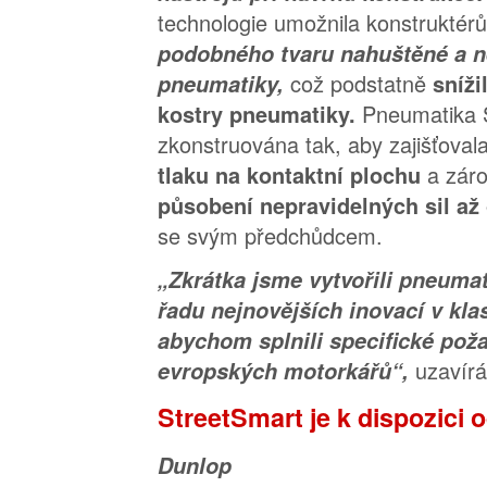
technologie umožnila konstrukté
podobného tvaru nahuštěné a 
což podstatně
pneumatiky,
sníži
Pneumatika 
kostry pneumatiky.
zkonstruována tak, aby zajišťoval
a zár
tlaku na kontaktní plochu
působení nepravidelných sil až
se svým předchůdcem.
„Zkrátka jsme vytvořili pneumat
řadu nejnovějších inovací v kla
abychom splnili specifické pož
uzavírá
evropských motorkářů“,
StreetSmart je k dispozici o
Dunlop