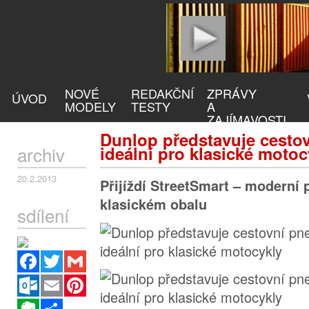
NOVÉ
REDAKČNÍ
ZPRÁVY
ÚVOD
MODELY
TESTY
A
ZAJÍMAVOSTI
Dunlop představuje cesto
archiv
ideální pro klasické motoc
20.2.2013
Přijíždí StreetSmart – moderní
klasickém obalu
sdílení
Facebook
Twitter
Gmail
Outlook.com
Email
Pinterest
Evernote
Sdílet