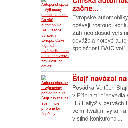
začne...
Evropské automobilky 
obávají rostoucí konk
Zatímco dosud většin
dovážela hotové autom
společnost BAIC volí ji
Štajf navázal na
Posádka Vojtěch Štajf
v Příbrami předvedla
RS Rally2 v barvách 
velmi kvalitní výkon a
v silné konkurenci...