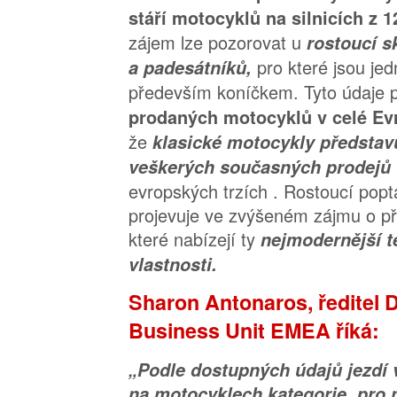
stáří motocyklů na silnicích z 1
zájem lze pozorovat u
rostoucí s
pro které jsou je
a padesátníků,
především koníčkem. Tyto údaje p
prodaných motocyklů v celé Ev
že
klasické motocykly představu
veškerých současných prodejů
evropských trzích . Rostoucí pop
projevuje ve zvýšeném zájmu o př
které nabízejí ty
nejmodernější t
vlastnosti.
Sharon Antonaros, ředitel 
Business Unit EMEA říká:
„Podle dostupných údajů jezdí 
na motocyklech kategorie, pro 