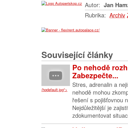
Autor:
Jan Ham
Rubrika:
Archiv
Související články
Po nehodě rozh
Zabezpečte...
Stres, adrenalin a nej
/hqdefault.jpg">
nehodě mohou zkompl
řešení s pojišťovnou n
Nejdůležitější je zajis
zdokumentovat situaci 