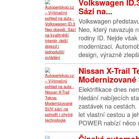
Volkswagen ID.
Sází na...
Volkswagen představu
Neo, který navazuje n
rodiny ID. Nejde však 
modernizaci. Automob
design, výrazně zlepšil
Nissan X-Trail T
Modernizované 
Elektrifikace dnes n
hledání nabíjecích sta
zastávek na cestách. 
let vlastní cestou a j
POWER nabízí něco m
Čínská automob