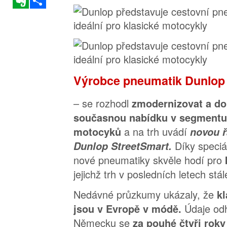
Výrobce pneumatik Dunlop
– se rozhodl
zmodernizovat a do
současnou nabídku v segmentu
a na trh uvádí
motocyků
novou 
Díky speciá
Dunlop StreetSmart.
nové pneumatiky skvěle hodí pro
jejichž trh v posledních letech stál
Nedávné průzkumy ukázaly, že
k
Údaje odh
jsou v Evropě v módě.
Německu se
za pouhé čtyři rok