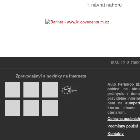
↑ návrat nahoru
ISSN 1213-709X |
Zpravodajství a novinky na internetu
Auto Periskop již
pohled na aktuá
průmyslu z domo
pravidelně informu
nám na
autoper
kterou chcete 
čtenářům.
Ochrana osobních
Podmínky použití
Kontakty