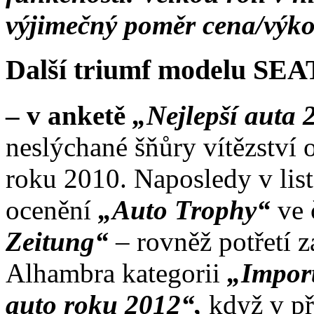
výjimečný poměr cena/výk
Další triumf modelu SE
– v anketě
„Nejlepší auta
neslýchané šňůry vítězství
roku 2010. Naposledy v lis
ocenění
„Auto Trophy“
ve 
Zeitung“
– rovněž potřetí z
Alhambra kategorii
„Impor
auto roku 2012“,
když v př