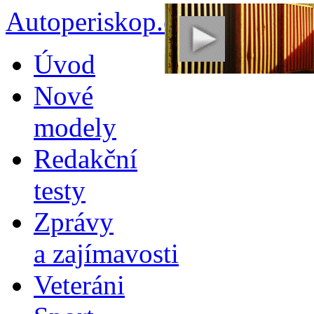
Autoperiskop.cz – Výjimeč
Přejít
Úvod
k
obsahu
Nové
webu
modely
Redakční
testy
Zprávy
a zajímavosti
Veteráni