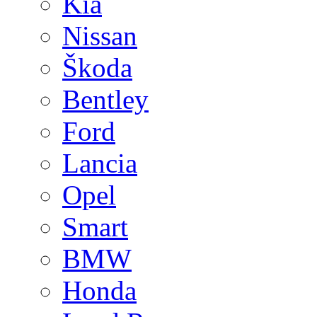
Kia
Nissan
Škoda
Bentley
Ford
Lancia
Opel
Smart
BMW
Honda