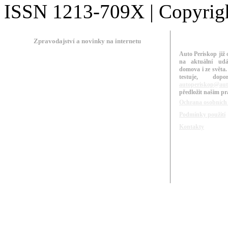
ISSN 1213-709X | Copyright
Zpravodajství a novinky na internetu
Auto Periskop již 
na aktuální udá
domova i ze světa.
testuje, do
autoperiskop@aut
předložit našim p
Ochrana osobních
Podmínky použití
Kontakty