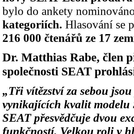
bylo do ankety nominován
kategoriích.
Hlasování se p
216 000 čtenářů ze 17 zem
Dr. Matthias Rabe, člen p
společnosti SEAT prohlási
„Tři vítězství za sebou js
vynikajících kvalit model
SEAT přesvědčuje dvou exce
funkčností. Velkou roli v h