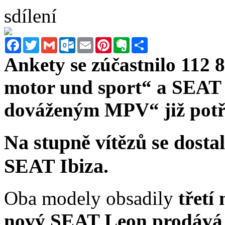
sdílení
Facebook
Twitter
Gmail
Outlook.com
Email
Pinterest
Evernote
Sdílet
Ankety se zúčastnilo 112 
motor und sport“ a SEAT 
dováženým MPV“ již potře
Na stupně vítězů se dost
SEAT Ibiza.
Oba modely obsadily
třetí
nový SEAT Leon prodává 