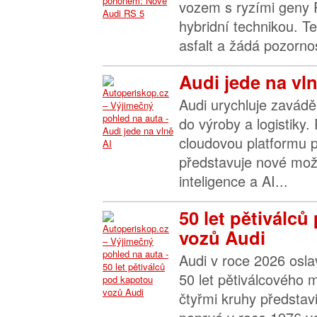
vozem s ryzími geny 
hybridní technikou. T
asfalt a žádá pozornos
Audi jede na vln
Audi urychluje zavádě
do výroby a logistiky.
cloudovou platformu p
představuje nové možn
inteligence a AI...
50 let pětiválc
vozů Audi
Audi v roce 2026 osla
50 let pětiválcového 
čtyřmi kruhy představi