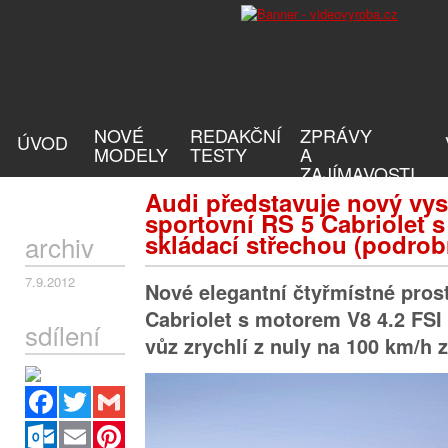
NOVÉ
REDAKČNÍ
ZPRÁVY
ÚVOD
MODELY
TESTY
A
ZAJÍMAVOSTI
Audi představuje nový v
sportovní RS 5 Cabriolet 
skládací střechou (podro
archiv
7.9.2012
Nové elegantní čtyřmístné pros
Cabriolet s motorem V8 4.2 FS
sdílení
vůz zrychlí z nuly na 100 km/h 
Facebook
Twitter
Gmail
Outlook.com
Email
Pinterest