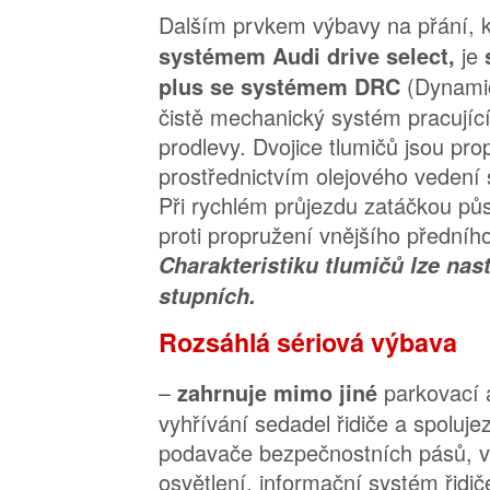
Dalším prvkem výbavy na přání, 
je
systémem Audi drive select,
(Dynamic
plus se systémem DRC
čistě mechanický systém pracující
prodlevy. Dvojice tlumičů jsou pr
prostřednictvím olejového vedení 
Při rychlém průjezdu zatáčkou pů
proti propružení vnějšího předního
Charakteristiku tlumičů lze nast
stupních.
Rozsáhlá sériová výbava
–
parkovací a
zahrnuje mimo jiné
vyhřívání sedadel řidiče a spoluj
podavače bezpečnostních pásů, v
osvětlení, informační systém řidi