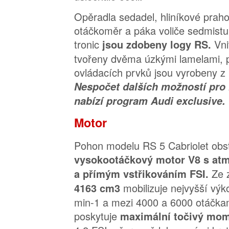
Opěradla sedadel, hliníkové prahov
otáčkoměr a páka voliče sedmist
tronic
Vni
jsou zdobeny logy RS.
tvořeny dvěma úzkými lamelami, 
ovládacích prvků jsou vyrobeny z l
Nespočet dalších možností pro 
nabízí program Audi exclusive.
Motor
Pohon modelu RS 5 Cabriolet obs
vysokootáčkový motor V8 s at
Ze 
a přímým vstřikováním FSI.
mobilizuje nejvyšší vý
4163 cm3
min-1 a mezi 4000 a 6000 otáčka
poskytuje
maximální točivý mo