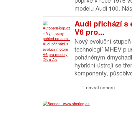
poprvé v roce 1976 v
modelu Audi 100. Násl
Audi přichází s
V6 pro...
Nový evoluční stupeň
technologií MHEV plus
poháněným dmychadl
hybridní ústrojí se tře
komponenty, působivo
↑ návrat nahoru