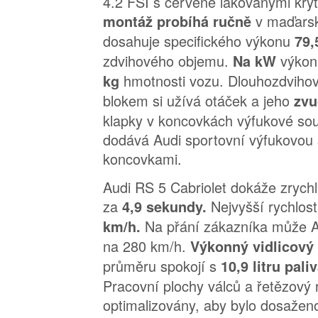
4.2 FSI s červeně lakovanými kryt
v maďars
montáž probíhá ručně
dosahuje specifického výkonu
79,
zdvihového objemu.
výkon
Na kW
hmotnosti vozu. Dlouhozdvihov
kg
blokem si užívá otáček a jeho
zvu
klapky v koncovkách výfukové sou
dodává Audi sportovní výfukovou
koncovkami.
Audi RS 5 Cabriolet dokáže zrychl
za
Nejvyšší rychlo
4,9 sekundy.
Na přání zákazníka může Aud
km/h.
na 280 km/h.
Výkonný vidlicový
průměru spokojí s
10,9 litru pal
Pracovní plochy válců a řetězový 
optimalizovány, aby bylo dosaženo