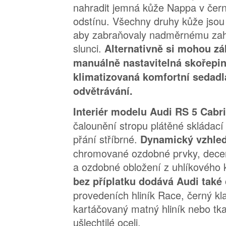
nahradit jemná kůže Nappa v čer
odstínu. Všechny druhy kůže jsou
aby zabraňovaly nadměrnému zah
slunci.
Alternativně si mohou zák
manuálně nastavitelná skořepi
klimatizovaná komfortní sedadl
odvětrávání.
Interiér modelu Audi RS 5 Cabr
čalounění stropu plátěné skládací
přání stříbrné.
Dynamický vzhled
chromované ozdobné prvky, decent
a ozdobné obložení z uhlíkového
bez příplatku dodává Audi také
provedeních hliník Race, černý kla
kartáčovaný matný hliník nebo tka
ušlechtilé oceli.