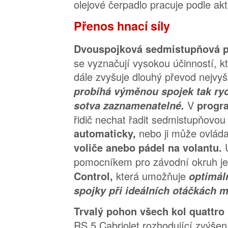
olejové čerpadlo pracuje podle akt
Přenos hnací síly
Dvouspojková sedmistupňová p
se vyznačují vysokou účinností, 
dále zvyšuje dlouhý převod nejvy
probíhá výměnou spojek tak rych
V
sotva zaznamenatelné.
progr
řidič nechat řadit sedmistupňovou
nebo ji může ovlád
automaticky,
voliče anebo pádel na volantu.
pomocníkem pro závodní okruh j
která umožňuje
Control,
optimál
spojky při ideálních otáčkách m
Trvalý pohon všech kol quattro
RS 5 Cabriolet rozhodující zvýšení 