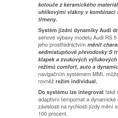
kotouče z keramického materiá
uhlíkovými vlákny v kombinaci 
třmeny.
Systém jízdní dynamiky Audi dr
sériové výbavy modelu Audi RS 5 
jeho prostřednictvím
měnit charak
sedmistupňové převodovky S tro
klapek a zvukových výfukových 
režimů comfort, auto a dynami
navigačním systémem MMI, může si
rovněž
režim individual.
také 
Do systému lze integrovat
adaptivní tempomat a dynamické ř
závislosti na rychlosti jízdy mění
100 procent.