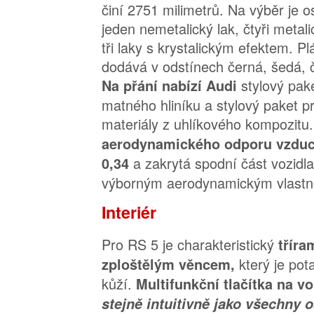
činí 2751 milimetrů. Na výběr je 
jeden nemetalický lak, čtyři metali
tři laky s krystalickým efektem. P
dodává v odstínech černá, šedá,
stylový pak
Na přání nabízí Audi
matného hliníku a stylový paket p
materiály z uhlíkového kompozitu
aerodynamického odporu vzdu
a zakrytá spodní část vozidla
0,34
výborným aerodynamickým vlastn
Interiér
Pro RS 5 je charakteristický
tříra
který je po
zploštělým věncem,
kůží.
Multifunkční tlačítka na v
stejně intuitivně jako všechny o