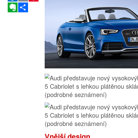
Evernote
Sdílet
Vnější design