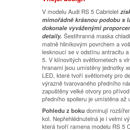
V modelu Audi RS 5 Cabriolet
zís
mimořádně krásnou podobu s la
dokonale vyváženými proporce
Šestihranná maska chladi
detaily.
matně hliníkovým povrchem a voš
lesknoucí se v odstínu antracitu
5. V klínovitých světlometech s vl
hranami jsou umístěny jednotky x
LED, které tvoří světlomety pro d
výrazně tvarovaného předního nár
zapuštěny velké otvory pro přívo
předního spoileru je umístěna až 
dominují rozšíř
Pohledu z boku
kol. Nepřehlédnutelná je i velmi vý
která tvoří ramena modelu RS 5 Ca