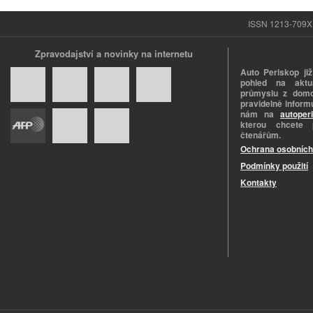
ISSN 1213-709X |
Zpravodajství a novinky na internetu
Auto Periskop již
pohled na aktuá
průmyslu z domo
pravidelně informu
nám na
autoper
kterou chcete 
čtenářům.
Ochrana osobních
Podmínky použití
Kontakty