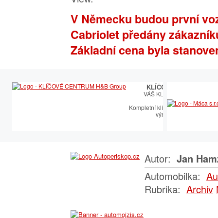
V Německu budou první vo
Cabriolet předány zákazník
Základní cena byla stanoven
KLÍČOVÉ CENTRUM
VÁŠ KLÍČOVÝ PARTNER
Kompletní klíčařský sortiment vče
výroby autoklíčů
Autor:
Jan Ham
Automobilka:
Au
Rubrika:
Archiv