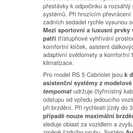
přestávky k odpočinku a rozsáhlý
systémů. Při hrozícím převrácení
zadních sedadel rychle vysunou o
Mezi sportovní a luxusní prvky
třístupňové vyhřívání prosto
patří
komfortní klíček, asistent dálkový
adaptivní světlomety a komfortní 
klimatizace.
Pro model RS 5 Cabriolet jsou
k d
asistenční systémy z modelové
udržuje čtyřmístný ka
tempomat
odstupu od vpředu jedoucího vozid
při brzdění. Při rychlosti jízdy do
případě nouze maximální brzděn
sleduje oblast za vozidlem a zvyš
změně jízdního pruhu. Systém
Au