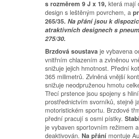
která mají
s rozměrem 9 J x 19,
design s leštěným povrchem, a
p
265/35.
Na přání jsou k dispozic
atraktivních designech s pneu
275/30.
je vybavena o
Brzdová soustava
vnitřním chlazením a zvlněnou vně
snižuje jejich hmotnost. Přední k
365 milimetrů. Zvlněná vnější kon
snižuje neodpruženou hmotu celke
Třecí prstence jsou spojeny s hliní
prostřednictvím svorníků, stejně j
motoristickém sportu. Brzdové tř
přední pracují s osmi pístky.
Stab
je vybaven sportovním režimem a
deaktivován.
montuje Au
Na přání