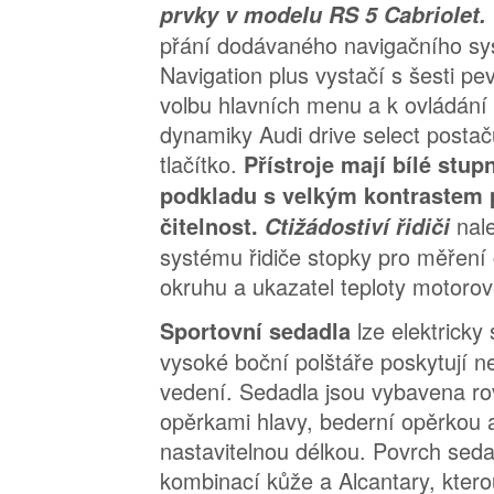
prvky v modelu RS 5 Cabriolet.
přání dodávaného navigačního s
Navigation plus vystačí s šesti pe
volbu hlavních menu a k ovládání 
dynamiky Audi drive select postač
tlačítko.
Přístroje mají bílé stu
podkladu s velkým kontrastem 
nal
čitelnost.
Ctižádostiví řidiči
systému řidiče stopky pro měřen
okruhu a ukazatel teploty motorov
lze elektricky 
Sportovní sedadla
vysoké boční polštáře poskytují n
vedení. Sedadla jsou vybavena ro
opěrkami hlavy, bederní opěrkou
nastavitelnou délkou. Povrch seda
kombinací kůže a Alcantary, kter