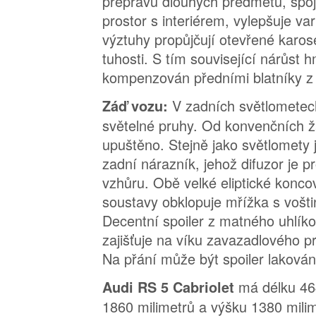
přepravu dlouhých předmětů, spoj
prostor s interiérem, vylepšuje vari
výztuhy propůjčují otevřené karos
tuhosti. S tím související nárůst 
kompenzován předními blatníky z 
V zadních světlometec
Záď vozu:
světelné pruhy. Od konvenčních ž
upuštěno. Stejně jako světlomety 
zadní nárazník, jehož difuzor je 
vzhůru. Obě velké eliptické konco
soustavy obklopuje mřížka s vošti
Decentní spoiler z matného uhlík
zajišťuje na víku zavazadlového pro
Na přání může být spoiler lakován
má délku 464
Audi RS 5 Cabriolet
1860 milimetrů a výšku 1380 milim