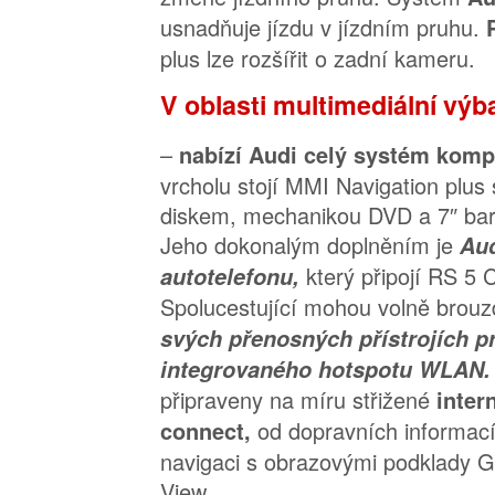
usnadňuje jízdu v jízdním pruhu.
plus lze rozšířit o zadní kameru.
V oblasti multimediální výb
–
nabízí Audi celý systém kom
vrcholu stojí MMI Navigation plu
diskem, mechanikou DVD a 7″ bar
Jeho dokonalým doplněním je
Aud
který připojí RS 5 
autotelefonu,
Spolucestující mohou volně brou
svých přenosných přístrojích p
integrovaného hotspotu WLAN
připraveny na míru střižené
inter
od dopravních informací
connect,
navigaci s obrazovými podklady G
View.