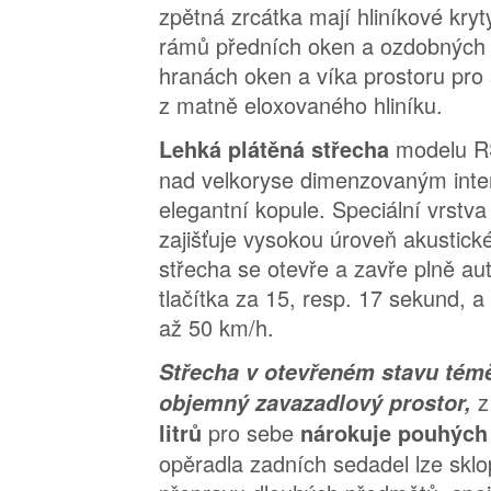
zpětná zrcátka mají hliníkové kry
rámů předních oken a ozdobných l
hranách oken a víka prostoru pro 
z matně eloxovaného hliníku.
modelu RS
Lehká plátěná střecha
nad velkoryse dimenzovaným inte
elegantní kopule. Speciální vrstv
zajišťuje vysokou úroveň akustick
střecha se otevře a zavře plně au
tlačítka za 15, resp. 17 sekund, a t
až 50 km/h.
Střecha v otevřeném stavu tém
z
objemný zavazadlový prostor,
pro sebe
litrů
nárokuje pouhých 
opěradla zadních sedadel lze sklop