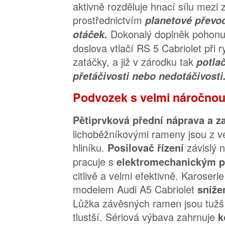
aktivně rozděluje hnací sílu mezi 
prostřednictvím
planetové převo
Dokonalý doplněk pohonu 
otáček.
doslova vtlačí RS 5 Cabriolet při r
zatáčky, a již v zárodku tak
potlač
přetáčivosti nebo nedotáčivosti
Podvozek s velmi náročnou
Pětiprvková přední náprava a z
lichoběžníkovými rameny jsou z ve
hliníku.
závislý n
Posilovač řízení
pracuje s
elektromechanickým
citlivě a velmi efektivně. Karoseri
modelem Audi A5 Cabriolet
sníž
Lůžka závěsných ramen jsou tužší 
tlustší. Sériová výbava zahrnuje
k