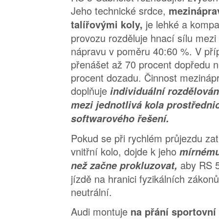
Jeho technické srdce,
mezináprav
je lehké a komp
talířovými koly,
provozu rozděluje hnací sílu mezi
nápravu v poměru 40:60 %. V pří
přenášet až 70 procent dopředu 
procent dozadu. Činnost mezinápr
doplňuje
individuální rozdělová
mezi jednotlivá kola prostředni
softwarového řešení.
Pokud se při rychlém průjezdu za
vnitřní kolo, dojde k jeho
mírnému 
aby RS 5 
než začne prokluzovat,
jízdě na hranici fyzikálních záko
neutrální.
Audi montuje
na přání sportovní 